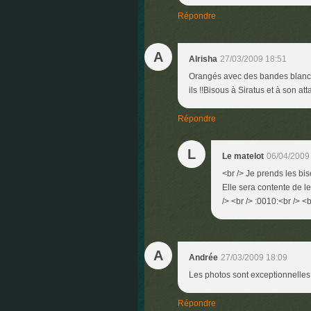
Répondre
A
Alrisha
27/03/2009 18:51
Orangés avec des bandes blanche
ils !!Bisous à Siratus et à son a
Répondre
L
Le matelot
06/04/2009
<br /> Je prends les bis
Elle sera contente de le
/> <br /> :0010:<br /> <b
A
Andrée
27/03/2009 18:09
Les photos sont exceptionnelles
Répondre