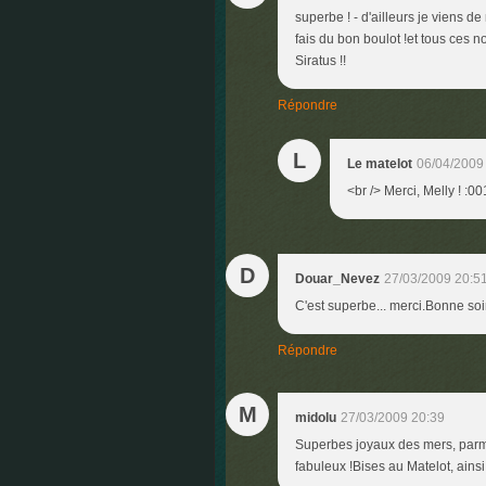
superbe ! - d'ailleurs je viens d
fais du bon boulot !et tous ces no
Siratus !!
Répondre
L
Le matelot
06/04/2009
<br /> Merci, Melly ! :00
D
Douar_Nevez
27/03/2009 20:5
C'est superbe... merci.Bonne soi
Répondre
M
midolu
27/03/2009 20:39
Superbes joyaux des mers, parmi
fabuleux !Bises au Matelot, ainsi