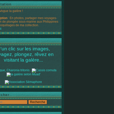
tation
 Vogue la galère !
iption
: En photos, partager mes voyages-
n de plongée sous-marine aux Philippines
coquillages de ma collection.
t
'un clic sur les images,
yagez, plongez, rêvez en
visitant la galère...
rcher