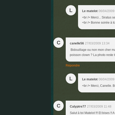
L
Le matelot
06/04/2009
<br /> Merci... Siratus 
<br /> Bonne soirée à toi
C
canelle56
27/03/2009 13:34
Bidouillage ou non mon cher mat
poisson clown ? La photo reste t
Répondre
L
Le matelot
06/04/2009
<br /> Merci, Canelle. B
C
Calyptre77
27/03/2009 11:48
Salut à toi Matelot !!! Et bises !! 