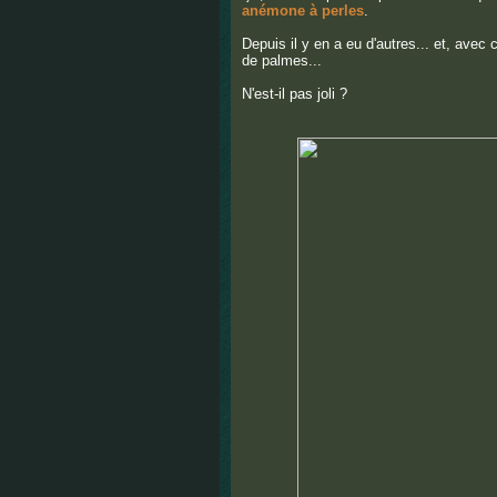
anémone à perles
.
Depuis il y en a eu d'autres... et, avec cel
de palmes...
N'est-il pas joli ?