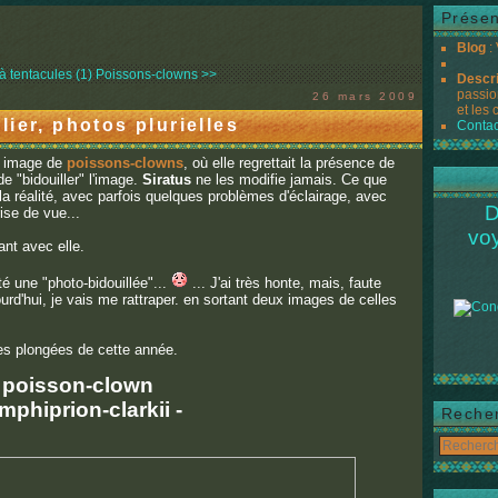
Présen
Blog
:
à tentacules (1)
Poissons-clowns >>
Descr
passio
26 mars 2009
et les 
ier, photos plurielles
Contac
e image de
poissons-clowns
, où elle regrettait la présence de
de "bidouiller" l'image.
Siratus
ne les modifie jamais. Ce que
la réalité, avec parfois quelques problèmes d'éclairage, avec
D
rise de vue...
vo
nt avec elle.
jouté une "photo-bidouillée"...
... J'ai très honte, mais, faute
urd'hui, je vais me rattraper. en sortant deux images de celles
es plongées de cette année.
poisson-clown
amphiprion-clarkii -
Reche