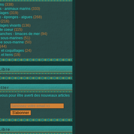
ons
(338)
s - animaux marins
(333)
lages
(319)
 - éponges - algues
(268)
(216)
lages vivants
(136)
de coeur
(115)
anches - limaces de mer
(94)
 sous-marines
(51)
e sous-marine
(50)
(44)
 et coquillages
(24)
 et liens
(19)
Libre
tter
ous pour être averti des nouveaux articles
Libre