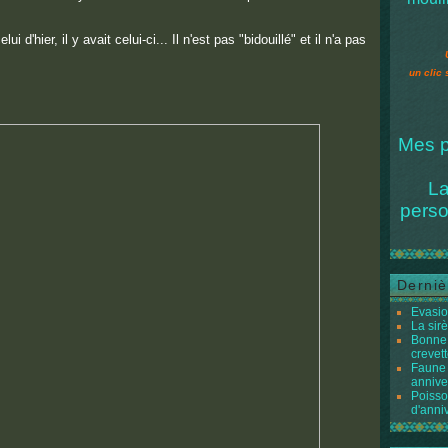
ui d'hier, il y avait celui-ci... Il n'est pas "bidouillé" et il n'a pas
un clic 
Mes p
La
perso
Derniè
Evasio
La sir
Bonne 
crevett
Faune 
annive
Poisso
d'anni