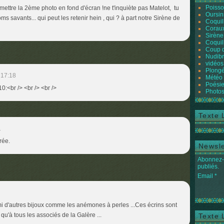
Poiss
e mettre la 2ème photo en fond d'écran !ne t'inquiète pas Matelot, tu
Oursin
ms savants... qui peut les retenir hein , qui ? à part notre Sirène de
Coquil
Coraux
Sirène
Coquil
Coup 
Nudibr
vidéos
Plongé
 17:18
Météo
Poésie
10:<br /> <br /> <br />
Photos
Texte 
1
rée.
Newsle
Abonnez-v
publiés.
Email
 d'autres bijoux comme les anémones à perles ...Ces écrins sont
 qu'à tous les associés de la Galère ...
Texte 