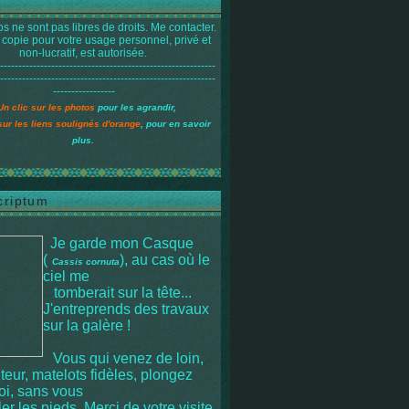
s ne sont pas libres de droits. Me contacter.
 copie pour votre usage personnel, privé et
non-lucratif, est autorisée.
-----------------------------------------------------------
-----------------------------------------------------------
-----------------
Un clic sur les photos
pour les agrandir,
sur les liens soulignés d'orange
, pour en savoir
plus.
criptum
Je garde mon Casque
(
), au cas où le
Cassis cornuta
ciel me
tomberait sur la tête
...
J'entreprends des travaux
sur la galère !
Vous qui venez de loin,
iteur, matelots fidèles, plongez
moi, sans vous
r les pieds. Merci de votre visite.