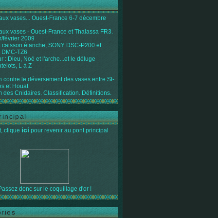
 aux vases... Ouest-France 6-7 décembre
 aux vases - Ouest-France et Thalassa FR3.
r/février 2009
 caisson étanche, SONY DSC-P200 et
 DMC-TZ6
 : Dieu, Noé et l'arche...et le déluge
telots, L à Z
on contre le déversement des vases entre St-
s et Houat
 des Cnidaires. Classification. Définitions.
rincipal
ici
, clique
pour revenir au pont principal
Passez donc sur le coquillage d'or !
ries