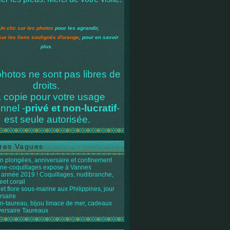
Un clic sur les photos
pour les agrandir,
sur les liens soulignés d'orange
, pour en savoir
plus.
hotos ne sont pas libres de
droits.
 copie pour votre usage
nnel -
privé et non-lucratif
-
est seule autorisée.
res Vagues
n plongées, anniversaire et confinement
ène-coquillages expose à Vannes
année 2019 ! Coquillages, nudibranche,
eet corail
et flore sous-marine aux Philippines, jour
rsaire
n-taureau, bijou limace de mer, cadeaux
versaire Taureaux