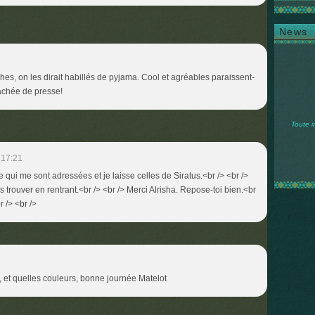
News
s, on les dirait habillés de pyjama. Cool et agréables paraissent-
ttachée de presse!
Toute i
 17:21
e qui me sont adressées et je laisse celles de Siratus.<br /> <br />
s trouver en rentrant.<br /> <br /> Merci Alrisha. Repose-toi bien.<br
r /> <br />
, et quelles couleurs, bonne journée Matelot