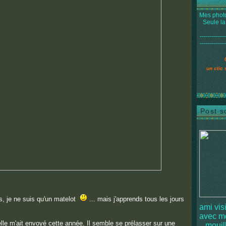
Mes photo
Seule la
-------------
-------------
un clic 
Post s
s, je ne suis qu'un matelot
... mais j'apprends tous les jours
ami vis
avec 
elle m'ait envoyé cette année. Il semble se prélasser sur une
mouille