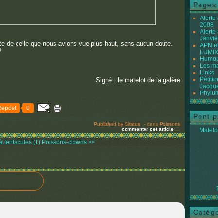
Pages
Alerte
2008
Alerte
Janvie
ente de celle que nous avions vue plus haut, sans aucun doute.
APN et
?
LUMIX
Humour
Les ma
Links
Pétiti
Signé : le matelot de la galère
Jacque
Phylum
Repost
0
Pont p
Published by Siratus
-
dans
Poissons
commenter cet article
…
Matelot
à tentacules (1)
Poissons-clowns >>
Catégo