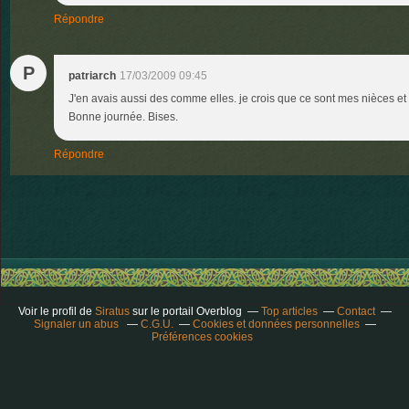
Répondre
P
patriarch
17/03/2009 09:45
J'en avais aussi des comme elles. je crois que ce sont mes nièces et f
Bonne journée. Bises.
Répondre
Voir le profil de
Siratus
sur le portail Overblog
Top articles
Contact
Signaler un abus
C.G.U.
Cookies et données personnelles
Préférences cookies