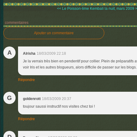
<< Le Poisson-lime
Kembali la nuit, mars 2009 
commentaires
Ajouter un commentaire
A
Alrisha
18/03/2009 22:18
Je la verrais très bien en pendentif pour collier. Plein de préparatif
voir Iris et les autres blogueurs, alors difficile de passer sur les blog
Répondre
G
goldenrott
18/03/2009 20:37
toujour saussi instructif nos visites chez toi !
Répondre