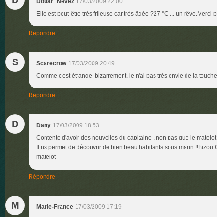
D
Douar_Nevez
17/03/2009 22:00
Elle est peut-être très frileuse car très âgée ?27 °C ... un rêve.Merci p
Répondre
S
Scarecrow
17/03/2009 20:49
Comme c'est étrange, bizarrement, je n'ai pas très envie de la touche
Répondre
D
Dany
17/03/2009 18:53
Contente d'avoir des nouvelles du capitaine , non pas que le matelo
Il ns permet de découvrir de bien beau habitants sous marin !!Bizou 
matelot
Répondre
M
Marie-France
17/03/2009 17:19