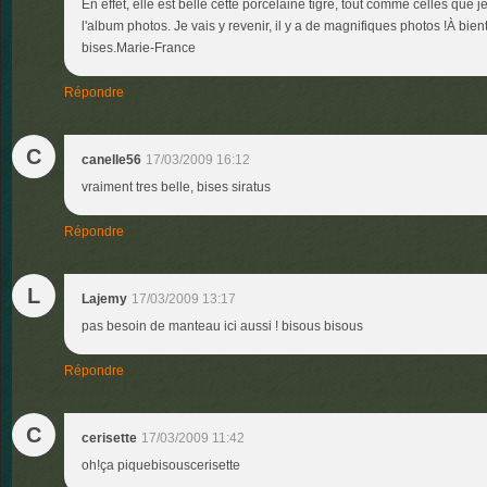
En effet, elle est belle cette porcelaine tigre, tout comme celles que 
l'album photos. Je vais y revenir, il y a de magnifiques photos !À bie
bises.Marie-France
Répondre
C
canelle56
17/03/2009 16:12
vraiment tres belle, bises siratus
Répondre
L
Lajemy
17/03/2009 13:17
pas besoin de manteau ici aussi ! bisous bisous
Répondre
C
cerisette
17/03/2009 11:42
oh!ça piquebisouscerisette