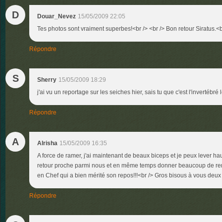
D
Douar_Nevez
15/05/2009 22:05
Tes photos sont vraiment superbes!<br /> <br /> Bon retour Siratus.<b
Répondre
S
Sherry
15/05/2009 18:29
j'ai vu un reportage sur les seiches hier, sais tu que c'est l'invertébré l
Répondre
A
Alrisha
15/05/2009 16:35
A force de ramer, j'ai maintenant de beaux biceps et je peux lever ha
retour proche parmi nous et en même temps donner beaucoup de re
en Chef qui a bien mérité son repos!!!<br /> Gros bisous à vous deux 
Répondre