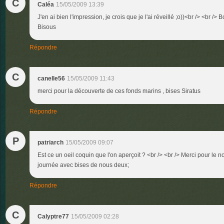
C
Caléa
15/05/2009 13:39
J'en ai bien l'impression, je crois que je l'ai réveillé ;o))<br /> <br /
Bisous
Répondre
C
canelle56
15/05/2009 11:43
merci pour la découverte de ces fonds marins , bises Siratus
Répondre
P
patriarch
15/05/2009 09:07
Est ce un oeil coquin que l'on aperçoit ? <br /> <br /> Merci pour le 
journée avec bises de nous deux;
Répondre
C
Calyptre77
15/05/2009 02:28