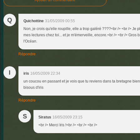
Ajouter un commentaire
Q
Quichottine
31/05/2009 00:55
Non, je crois qu'elle roupille, elle a trop galéré ????<br /> <br /> Je p
mes lectures chez toi... et je m'émerveille, encore.<br /> <br /> Gros
l'Océan.
Répondre
I
iris
16/05/2009 22:34
un coucou en passant et je vois que tu reviens dans ta bretagne bien
bisous d'iris
Répondre
S
Siratus
16/05/2009 23:15
<br /> Merci Iris !<br /> <br /> <br />