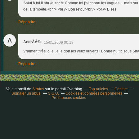
Salut à toi !! <br /> <br /> Comme toi j'ai connu les vagues ... mais sur
de la tempête.<br /> <br /> Bon retour<br /> <br /> Bises
Répondre
A
AndrÃÂ©e
15/05/2009 00:18
Vraiment très jolie , elle dort les yeux ouverts ! Bonne nuit bisous Sir
Répondre
Voir le profil de
Siratus
sur le portail Overblog
Top articles
Contact
Signaler un abus
C.G.U.
Cookies et données personnelles
Préférences cookies