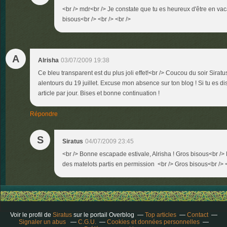
<br /> mdr<br /> Je constate que tu es heureux d'être en vac
bisous<br /> <br /> <br />
A
Alrisha
03/07/2009 19:38
Ce bleu transparent est du plus joli effet!<br /> Coucou du soir Sira
alentours du 19 juillet. Excuse mon absence sur ton blog ! Si tu es d
article par jour. Bises et bonne continuation !
Répondre
S
Siratus
04/07/2009 23:45
<br /> Bonne escapade estivale, Alrisha ! Gros bisous<br /> PS
des matelots partis en permission <br /> Gros bisous<br /> <
Voir le profil de
Siratus
sur le portail Overblog
Top articles
Contact
Signaler un abus
C.G.U.
Cookies et données personnelles