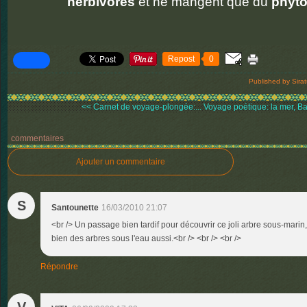
herbivores
et ne mangent que du
phyto
Repost
0
Published by Sira
<< Carnet de voyage-plongée:...
Voyage poétique: la mer, Bau
commentaires
Ajouter un commentaire
S
Santounette
16/03/2010 21:07
<br /> Un passage bien tardif pour découvrir ce joli arbre sous-marin, 
bien des arbres sous l'eau aussi.<br /> <br /> <br />
Répondre