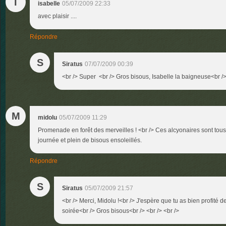
I
isabelle
05/07/2009 22:33
avec plaisir ....
Répondre
S
Siratus
07/07/2009 00:39
<br /> Super <br /> Gros bisous, Isabelle la baigneuse<br /> 
M
midolu
05/07/2009 11:29
Promenade en forêt des merveilles ! <br /> Ces alcyonaires sont tous
journée et plein de bisous ensoleillés.
Répondre
S
Siratus
05/07/2009 21:57
<br /> Merci, Midolu !<br /> J'espère que tu as bien profité 
soirée<br /> Gros bisous<br /> <br /> <br />