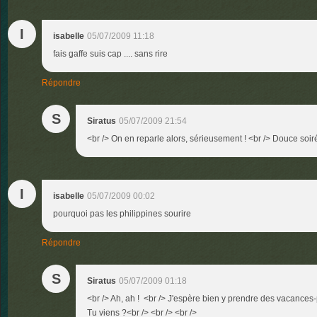
I
isabelle
05/07/2009 11:18
fais gaffe suis cap .... sans rire
Répondre
S
Siratus
05/07/2009 21:54
<br /> On en reparle alors, sérieusement ! <br /> Douce soiré
I
isabelle
05/07/2009 00:02
pourquoi pas les philippines sourire
Répondre
S
Siratus
05/07/2009 01:18
<br /> Ah, ah ! <br /> J'espère bien y prendre des vacances-
Tu viens ?<br /> <br /> <br />