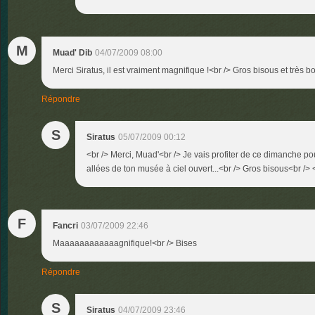
M
Muad' Dib
04/07/2009 08:00
Merci Siratus, il est vraiment magnifique !<br /> Gros bisous et très 
Répondre
S
Siratus
05/07/2009 00:12
<br /> Merci, Muad'<br /> Je vais profiter de ce dimanche 
allées de ton musée à ciel ouvert...<br /> Gros bisous<br /> <
F
Fancri
03/07/2009 22:46
Maaaaaaaaaaaagnifique!<br /> Bises
Répondre
S
Siratus
04/07/2009 23:46