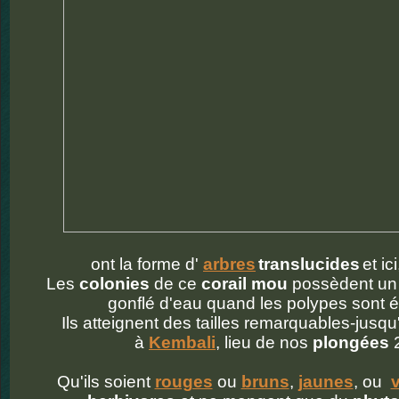
ont la forme d'
arbres
translucides
et ici
Les
colonies
de ce
corail mou
possèdent u
gonflé d'eau quand les polypes sont 
Ils atteignent des tailles remarquables-
jusqu
à
Kembali
, lieu de nos
plongées
2
Qu'ils soient
rouges
ou
bruns
,
jaunes
, ou
v