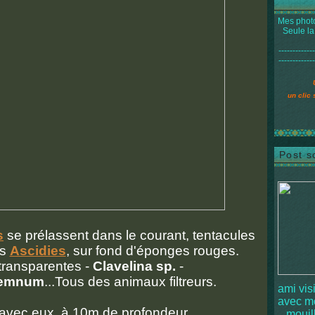
Mes photo
Seule la
-------------
-------------
un clic 
Post s
s
se prélassent dans le courant, tentacules
es
Ascidies
, sur fond d'éponges rouges.
transparentes -
Clavelina sp.
-
demnum
...Tous des animaux filtreurs.
ami vis
avec 
avec eux, à 10m de profondeur,
mouille