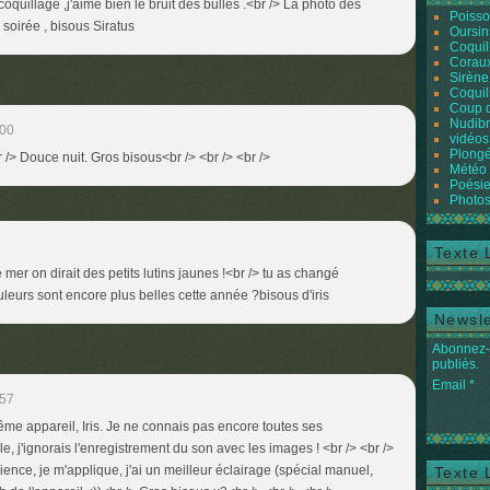
coquillage ,j'aime bien le bruit des bulles .<br /> La photo des
Poiss
oirée , bisous Siratus
Oursin
Coquil
Coraux
Sirène
Coquil
Coup 
Nudibr
:00
vidéos
Plongé
 /> Douce nuit. Gros bisous<br /> <br /> <br />
Météo
Poésie
Photos
Texte 
mer on dirait des petits lutins jaunes !<br /> tu as changé
uleurs sont encore plus belles cette année ?bisous d'iris
Newsle
Abonnez-v
publiés.
Email
:57
même appareil, Iris. Je ne connais pas encore toutes ses
le, j'ignorais l'enregistrement du son avec les images ! <br /> <br />
ience, je m'applique, j'ai un meilleur éclairage (spécial manuel,
Texte 