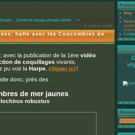
Présen
Blog
:
ongée:...
Carnet de voyage-plongée animé:... >>
Descr
passio
6 juillet 2009
et les 
ées: halte avec les Concombres de
Contac
, avec la publication de la 1ère
vidéo
D
ction de coquillages
vivants.
vo
z pu voir la
Harpe
,
cliquer ici
!
alte donc, près des
bres de mer jaunes
lochirus robustus
Reche