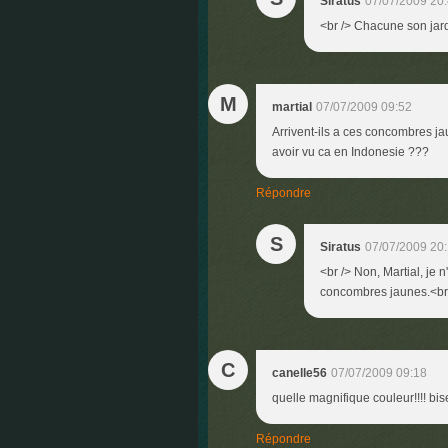
Siratus
07/07/2009 20
<br /> Chacune son jard
M
martial
07/07/2009 09:52
Arrivent-ils a ces concombres jau
avoir vu ca en Indonesie ???
Répondre
S
Siratus
07/07/2009 20
<br /> Non, Martial, je 
concombres jaunes.<br /
C
canelle56
07/07/2009 09:18
quelle magnifique couleur!!!! bis
Répondre