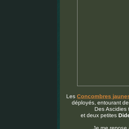
Les
Concombres jaune
déployés, entourant d
Des Ascidies 
et deux petites
Di
Je me repose 