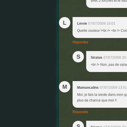
avec 2 torches et le flas
L
Lmvie
07/07/2009 16:01
Quelle couleur !<br /> <br /> C
Répondre
S
Siratus
07/07/2009 20
<br /> Non, pas de sala
M
Mamancalins
07/07/2009 13:01
Moi, je fais la sieste dans mon g
plus de chance que moi !!
Répondre
S