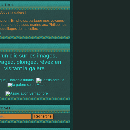
tation
 Vogue la galère !
iption
: En photos, partager mes voyages-
n de plongée sous-marine aux Philippines
coquillages de ma collection.
t
'un clic sur les images,
yagez, plongez, rêvez en
visitant la galère...
rcher