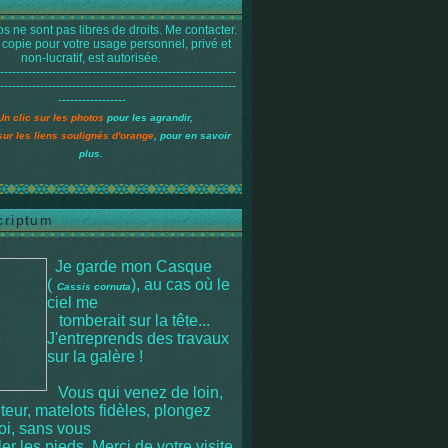
s ne sont pas libres de droits. Me contacter.
 copie pour votre usage personnel, privé et
non-lucratif, est autorisée.
-----------------------------------------------------------
-----------------------------------------------------------
-----------------
Un clic sur les photos
pour les agrandir,
sur les liens soulignés d'orange
, pour en savoir
plus.
criptum
Je garde mon Casque
(
), au cas où le
Cassis cornuta
ciel me
tomberait sur la tête
...
J'entreprends des travaux
sur la galère !
Vous qui venez de loin,
iteur, matelots fidèles, plongez
moi, sans vous
r les pieds. Merci de votre visite.