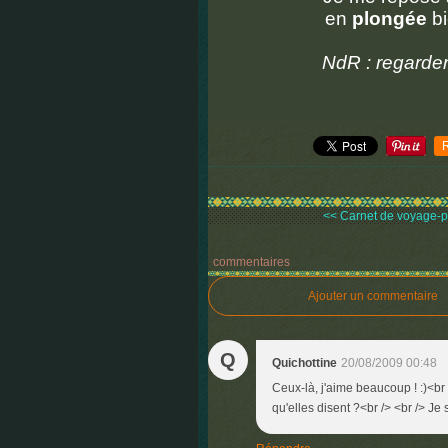
en
plongée
bi
NdR : regarder
<< Carnet de voyage-pl
commentaires
Ajouter un commentaire
Q
Quichottine
20/08/2009 00:48
Ceux-là, j'aime beaucoup ! :)<br
qu'elles disent ?<br /> <br /> Je s