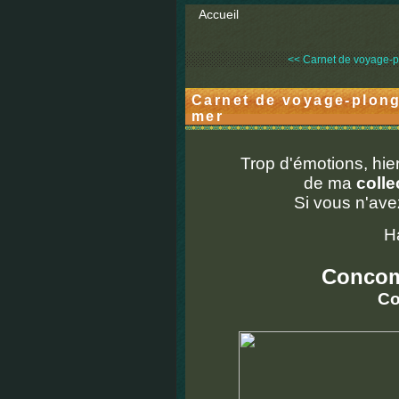
Accueil
<< Carnet de voyage-pl
Carnet de voyage-plong
mer
Trop d'émotions, hier
de ma
colle
Si vous n'ave
H
Concom
Co