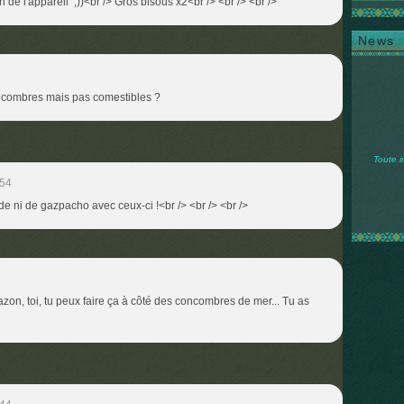
h de l'appareil ;))<br /> Gros bisous x2<br /> <br /> <br />
News
oncombres mais pas comestibles ?
Toute i
:54
de ni de gazpacho avec ceux-ci !<br /> <br /> <br />
azon, toi, tu peux faire ça à côté des concombres de mer... Tu as