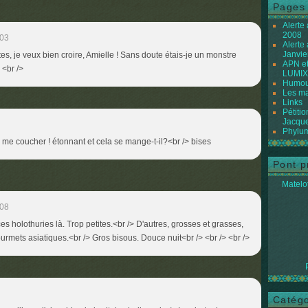
Pages
Alerte
2008
:03
Alerte
Janvie
tes, je veux bien croire, Amielle ! Sans doute étais-je un monstre
APN et
 <br />
LUMIX
Humour
Les ma
Links
Pétiti
Jacque
Phylum
r me coucher ! étonnant et cela se mange-t-il?<br /> bises
Pont p
Matelot
:08
es holothuries là. Trop petites.<br /> D'autres, grosses et grasses,
ourmets asiatiques.<br /> Gros bisous. Douce nuit<br /> <br /> <br />
Catégo