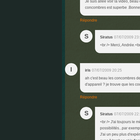
Je suis allée voir la vidéo, beau 
concombres est superbe .Bonne s
Répondre
S
Siratus
07/07/2009 23
<br /> Merci, Andrée.<br
I
iris
07/07/2009 20:25
ah c'est beau les concombres de 
d'appareil ? je trouve que les co
Répondre
S
Siratus
07/07/2009 22
<br /> J'ai toujours le 
possibilités...par exemp
J'ai un peu plus d'expér