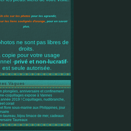
Un clic sur les photos
pour les agrandir,
sur les liens soulignés d'orange
, pour en savoir
plus.
hotos ne sont pas libres de
droits.
 copie pour votre usage
nnel -
privé et non-lucratif
-
est seule autorisée.
res Vagues
n plongées, anniversaire et confinement
ène-coquillages expose à Vannes
année 2019 ! Coquillages, nudibranche,
eet corail
et flore sous-marine aux Philippines, jour
rsaire
n-taureau, bijou limace de mer, cadeaux
versaire Taureaux