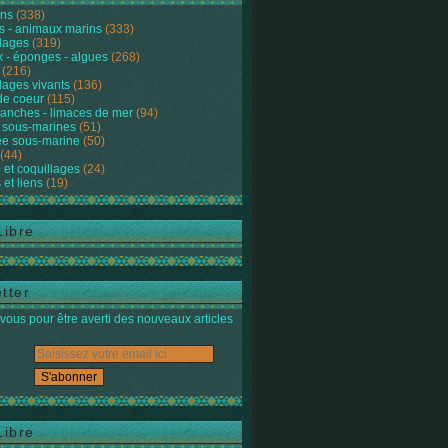
ons
(338)
s - animaux marins
(333)
lages
(319)
 - éponges - algues
(268)
(216)
lages vivants
(136)
de coeur
(115)
anches - limaces de mer
(94)
 sous-marines
(51)
e sous-marine
(50)
(44)
 et coquillages
(24)
 et liens
(19)
Libre
tter
ous pour être averti des nouveaux articles
Libre