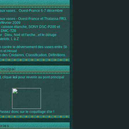
 aux vases... Ouest-France 6-7 décembre
 aux vases - Ouest-France et Thalassa FR3.
r/février 2009
 caisson étanche, SONY DSC-P200 et
 DMC-TZ6
 : Dieu, Noé et l'arche...et le déluge
telots, L à Z
on contre le déversement des vases entre St-
s et Houat
 des Cnidaires. Classification. Définitions.
rincipal
ici
, clique
pour revenir au pont principal
Passez donc sur le coquillage d'or !
ries