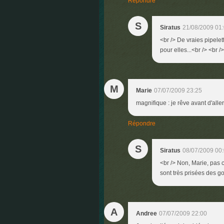
Répondre
S
Siratus
21/08/2009 01
<br /> De vraies pipelet
pour elles...<br /> <br />
M
Marie
07/07/2009 23:25
magnifique : je rêve avant d'alle
Répondre
S
Siratus
08/07/2009 00
<br /> Non, Marie, pas c
sont très prisées des g
A
Andree
07/07/2009 22:00