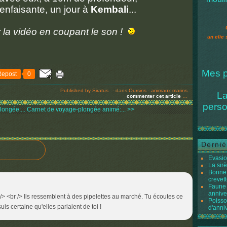
enfaisante, un jour à
Kembali
...
 la vidéo en coupant le son !
un clic 
Mes p
Repost
0
Published by Siratus
-
dans
Oursins - animaux marins
La
commenter cet article
…
perso
ongée:...
Carnet de voyage-plongée animé:... >>
Derniè
Evasio
La sir
Bonne 
crevett
Faune 
annive
 /> <br /> Ils ressemblent à des pipelettes au marché. Tu écoutes ce
Poisso
uis certaine qu'elles parlaient de toi !
d'anni