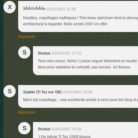
X
XÃÂ©rÃÂšs
02/01/2007 11:28
Nautiles, coquillages mythiques ! Très beau spécimen dont la découpe
architectural à regarder. Belle année 2007 en effet.
Répondre
S
Siratus
02/01/2007 17:41
Tous mes voeux, Xérès ! Laisse voguer librement ce nautile 
deux pour satisfaire ta curiosité, pas encore...lol !bisous
S
Sophie (Ti Taz sur OB)
01/01/2007 23:06
Merci joli coquillage... une excellente année à venir pour ton blog e
Répondre
S
Siratus
01/01/2007 23:18
:) De même Ti Taz !1000 bisous