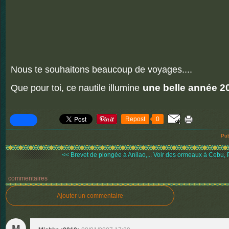
Nous te souhaitons beaucoup de voyages....
une belle année 2
Que pour toi, ce nautile illumine
Repost
0
Pub
<< Brevet de plongée à Anilao,...
Voir des ormeaux à Cebu, P
commentaires
Ajouter un commentaire
M