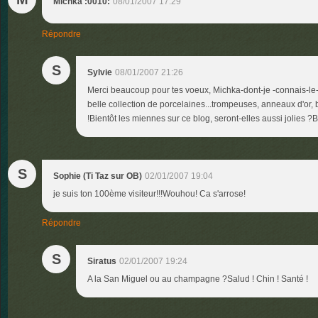
Michka :0010:
08/01/2007 17:29
Répondre
S
Sylvie
08/01/2007 21:26
Merci beaucoup pour tes voeux, Michka-dont-je -connais-le-
belle collection de porcelaines...trompeuses, anneaux d'or, b
!Bientôt les miennes sur ce blog, seront-elles aussi jolies ?
S
Sophie (Ti Taz sur OB)
02/01/2007 19:04
je suis ton 100ème visiteur!!!Wouhou! Ca s'arrose!
Répondre
S
Siratus
02/01/2007 19:24
A la San Miguel ou au champagne ?Salud ! Chin ! Santé !