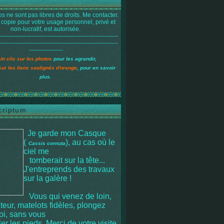
s ne sont pas libres de droits. Me contacter.
 copie pour votre usage personnel, privé et
non-lucratif, est autorisée.
-----------------------------------------------------------
-----------------------------------------------------------
-----------------
Un clic sur les photos
pour les agrandir,
sur les liens soulignés d'orange
, pour en savoir
plus.
criptum
Je garde mon Casque
(
), au cas où le
Cassis cornuta
ciel me
tomberait sur la tête
...
J'entreprends des travaux
sur la galère !
Vous qui venez de loin,
iteur, matelots fidèles, plongez
moi, sans vous
r les pieds. Merci de votre visite.