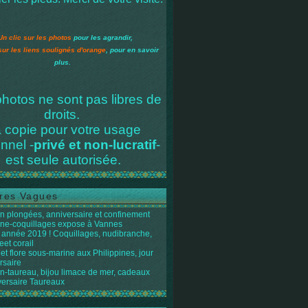
Un clic sur les photos
pour les agrandir,
sur les liens soulignés d'orange
, pour en savoir
plus.
hotos ne sont pas libres de
droits.
 copie pour votre usage
nnel -
privé et non-lucratif
-
est seule autorisée.
res Vagues
n plongées, anniversaire et confinement
ène-coquillages expose à Vannes
année 2019 ! Coquillages, nudibranche,
eet corail
et flore sous-marine aux Philippines, jour
rsaire
n-taureau, bijou limace de mer, cadeaux
versaire Taureaux