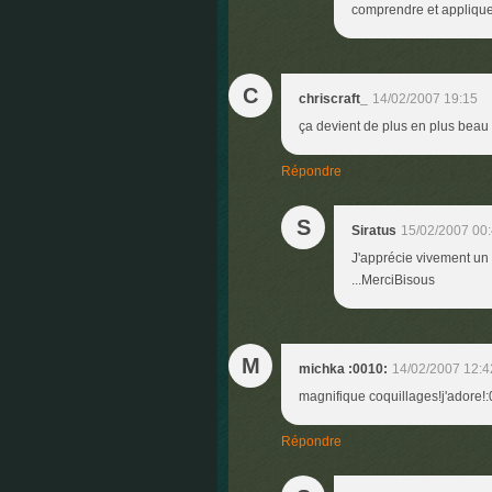
comprendre et appliquer
C
chriscraft_
14/02/2007 19:15
ça devient de plus en plus beau c
Répondre
S
Siratus
15/02/2007 00
J'apprécie vivement un t
...MerciBisous
M
michka :0010:
14/02/2007 12:4
magnifique coquillages!j'adore!
Répondre