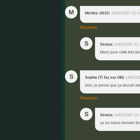
M
Michka :0010:
14/02/2007 22:3
Répondre
S
Siratus
14/02/2007 22
Merci pour cette très b
S
Sophie (Ti Taz sur OB)
14/02/2
bien, je pense que ça devrait all
Répondre
S
Siratus
14/02/2007 22
ça ira mieux demain !b