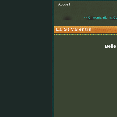
Accueil
<< Charonia tritonis, C
La St Valentin
Belle