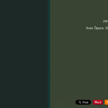
jo
Avec Ôpuce, Sir