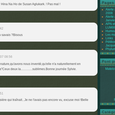
Pages
ir Hina Na Ho de Susan Aglukark. ! Pas mal !
Alerte
2008
Alerte
Janvie
APN et
LUMIX
:42
Humour
Les ma
u savais ?Bisous
Links
Pétiti
Jacque
Phylum
07 08:56
Pont p
 nature,qu'avons nous inventé,qu'elle n'a naturellement en
Matelot
"Ceux deux la...............sublimes.Bonne journée Sylvie.
:51
ère qui traînait...Je ne l'avais pas encore vu, excuse moi !Belle
Catégo