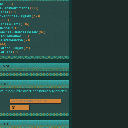
ons
(338)
s - animaux marins
(333)
lages
(319)
 - éponges - algues
(268)
(216)
lages vivants
(136)
de coeur
(115)
anches - limaces de mer
(94)
 sous-marines
(51)
e sous-marine
(50)
(44)
 et coquillages
(24)
 et liens
(19)
Libre
tter
ous pour être averti des nouveaux articles
Libre