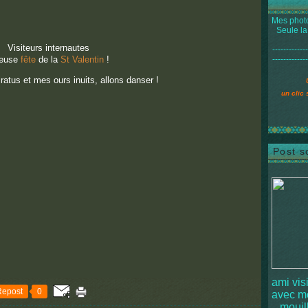
Mes photo
Seule la
Visiteurs internautes
-------------
yeuse
fête
de la
St Valentin
!
-------------
atus et mes ours inuits, allons danser !
un clic 
Post s
ami vis
Repost
0
avec 
mouille