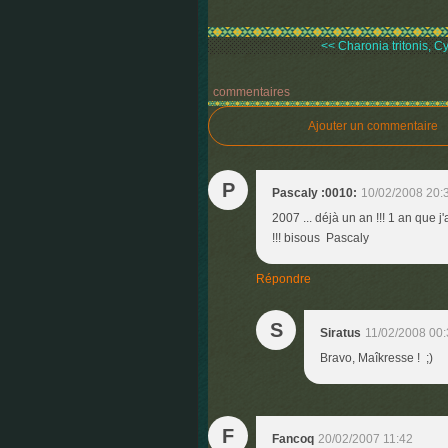
<< Charonia tritonis, C
commentaires
Ajouter un commentaire
P
Pascaly :0010:
10/02/2008 20:
2007 ... déjà un an !!! 1 an que j'
!!! bisous Pascaly
Répondre
S
Siratus
11/02/2008 00
Bravo, Maîkresse ! ;)
F
Fancoq
20/02/2007 11:42