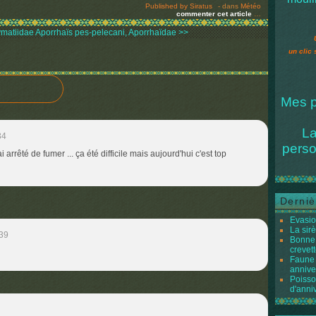
Published by Siratus
-
dans
Météo
commenter cet article
…
ymatiidae
Aporrhaïs pes-pelecani, Aporrhaïdae >>
un clic 
Mes p
La
34
perso
ai arrêté de fumer ... ça été difficile mais aujourd'hui c'est top
Derniè
Evasio
La sir
:39
Bonne 
crevett
Faune 
annive
Poisso
d'anni