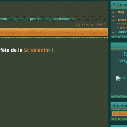
Présen
Blog
:
ymatiidae
Aporrhaïs pes-pelecani, Aporrhaïdae >>
Descr
passio
13 février 2007
et les 
Contac
 fête de la
St Valentin
!
D
vo
Reche