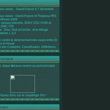
 aux vases... Ouest-France 6-7 décembre
 aux vases - Ouest-France et Thalassa FR3.
r/février 2009
 caisson étanche, SONY DSC-P200 et
 DMC-TZ6
 : Dieu, Noé et l'arche...et le déluge
telots, L à Z
on contre le déversement des vases entre St-
s et Houat
 des Cnidaires. Classification. Définitions.
rincipal
ici
, clique
pour revenir au pont principal
Passez donc sur le coquillage d'or !
ries