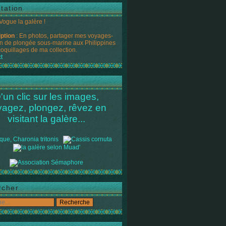
tation
 Vogue la galère !
iption
: En photos, partager mes voyages-
n de plongée sous-marine aux Philippines
coquillages de ma collection.
t
'un clic sur les images,
yagez, plongez, rêvez en
visitant la galère...
rcher