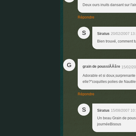
Deux ours inuits dansant sur l'a
Répondre
S
Siratus
20/02/2007 13
Bien trouvé, comment t
G
grain de poussiÃÂšre
15/02/20
Adorable et si doux,surprenante
elle?"coquilles polies de Nautiles
Répondre
S
Siratus
15/08/2007 10
Un beau Grain de poussi
journéeBisous