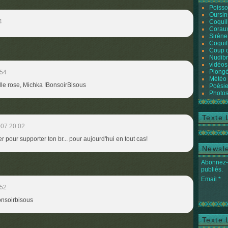
Poiss
Oursin
4
Coquil
Coraux
Sirène
Coquil
Coup 
Nudibr
vidéos
Plongé
:54
Météo
elle rose, Michka !BonsoirBisous
Poésie
Photos
Texte 
007 20:02
er pour supporter ton br... pour aujourd'hui en tout cas!
Newsle
Abonnez-v
publiés.
Email
:52
onsoirbisous
Texte 