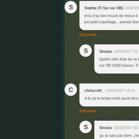
S
Sophie (Ti Taz sur OB)
14/02/2
et tu n'as rien trouvé de mieux 
joli petit coquillage... prends bie
Répondre
S
Siratus
14/02/2007 22
Quelle idée folle de se 
sur OB !1000 bisous, Ti
C
chriscraft_
14/02/2007 19:15
si tu as le temps mets aussi des
Répondre
S
Siratus
15/02/2007 00
ça, je sais pas faire...j