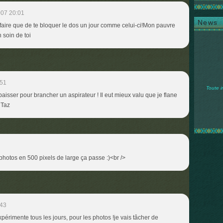
007 20:01
News
à faire que de te bloquer le dos un jour comme celui-ci!Mon pauvre
n soin de toi
:51
Toute i
baisser pour brancher un aspirateur ! Il eut mieux valu que je flane
 Taz
 photos en 500 pixels de large ça passe :)<br />
:43
'expérimente tous les jours, pour les photos !je vais tâcher de