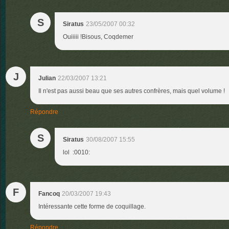
S
Siratus
23/05/2007 00:32
Ouiiiii !Bisous, Coqdemer
J
Julian
22/03/2007 13:21
Il n'est pas aussi beau que ses autres confrères, mais quel volume !
Répondre
S
Siratus
30/08/2007 15:55
lol :0010:
F
Fancoq
20/03/2007 19:43
Intéressante cette forme de coquillage.
Répondre