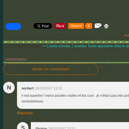
Repost
0
Pub
<< Cassis cornuta, Cassidae
Turbo tapisserie chez le d
commentaires
Ajouter un commentaire
N
norbert
29/10/2007 22:02
il est superbe ! merci pourtes visites et tes com . je n'étais pas trés 
soiréebiiiiises
Répondre
S
Siratus
29/10/2007 23:51