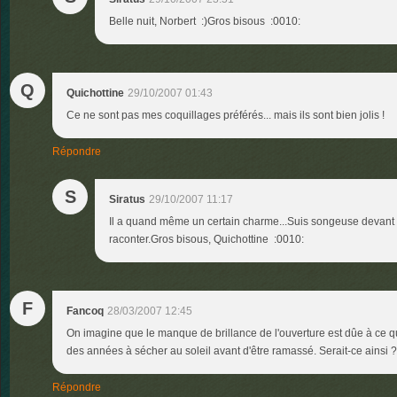
Belle nuit, Norbert :)Gros bisous :0010:
Q
Quichottine
29/10/2007 01:43
Ce ne sont pas mes coquillages préférés... mais ils sont bien jolis !
Répondre
S
Siratus
29/10/2007 11:17
Il a quand même un certain charme...Suis songeuse devant t
raconter.Gros bisous, Quichottine :0010:
F
Fancoq
28/03/2007 12:45
On imagine que le manque de brillance de l'ouverture est dûe à ce qu
des années à sécher au soleil avant d'être ramassé. Serait-ce ainsi ?
Répondre