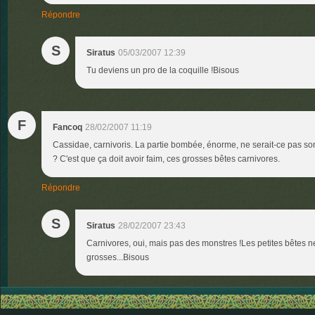
Répondre
S
Siratus
05/03/2007 12:39
Tu deviens un pro de la coquille !Bisous
F
Fancoq
28/02/2007 11:19
Cassidae, carnivoris. La partie bombée, énorme, ne serait-ce pas so
? C'est que ça doit avoir faim, ces grosses bêtes carnivores.
Répondre
S
Siratus
28/02/2007 23:43
Carnivores, oui, mais pas des monstres !Les petites bêtes 
grosses...Bisous