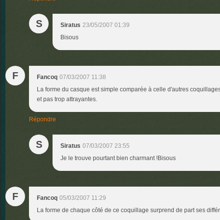
S
Siratus
23/05/2007 01:39
Bisous
F
Fancoq
07/03/2007 11:38
La forme du casque est simple comparée à celle d'autres coquillages
et pas trop attrayantes.
Répondre
S
Siratus
07/03/2007 23:55
Je le trouve pourtant bien charmant !Bisous
F
Fancoq
05/03/2007 11:29
La forme de chaque côté de ce coquillage surprend de part ses différ