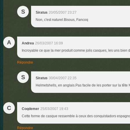
S
Siratus
20/05/2007 23:27
Non, c'est naturel.Bisous, Fancoq
A
Andrea
26/03/2007 16:09
Incroyable ce que la mer produit comme jolis casques, les uns bien di
Répondre
S
Siratus
30/04/2007 22:35
Helmetshells, en anglais.Pas facile de les porter sur la tête 
C
Coqdemer
25/03/2007 19:43
Cette forme de casque ressemble à ceux des conquistadors espagno
Répondre