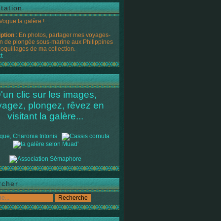
tation
 Vogue la galère !
iption
: En photos, partager mes voyages-
n de plongée sous-marine aux Philippines
coquillages de ma collection.
t
'un clic sur les images,
yagez, plongez, rêvez en
visitant la galère...
rcher