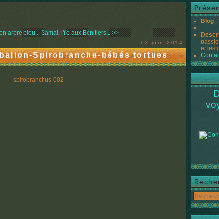
Présen
Blog
:
n arbre bleu...
Samal, l'île aux Bénitiers... >>
Descr
passio
12 juin 2014
et les 
-ballon-Spirobranche-bébés tortues
Contac
D
vo
Reche