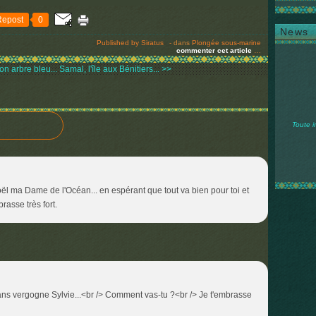
Repost
0
News
Published by Siratus
-
dans
Plongée sous-marine
commenter cet article
…
n arbre bleu...
Samal, l'île aux Bénitiers... >>
Toute i
ël ma Dame de l'Océan... en espérant que tout va bien pour toi et
rasse très fort.
ans vergogne Sylvie...<br /> Comment vas-tu ?<br /> Je t'embrasse