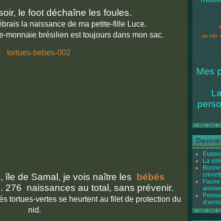
soir, le foot déchaîne les foules.
ébrais la naissance de ma petite-fille Luce.
rte-monnaie brésilien est toujours dans mon sac.
un clic 
Mes p
La
perso
Derniè
Evasio
La sir
Bonne 
crevett
 île de Samal, je vois naître les
bébés
Faune 
. 276 naissances au total, sans prévenir.
annive
Poisso
s tortues-vertes se heurtent au filet de protection du
d'anni
nid.