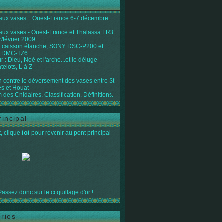
 aux vases... Ouest-France 6-7 décembre
 aux vases - Ouest-France et Thalassa FR3.
r/février 2009
 caisson étanche, SONY DSC-P200 et
 DMC-TZ6
 : Dieu, Noé et l'arche...et le déluge
telots, L à Z
on contre le déversement des vases entre St-
s et Houat
 des Cnidaires. Classification. Définitions.
rincipal
ici
, clique
pour revenir au pont principal
Passez donc sur le coquillage d'or !
ries