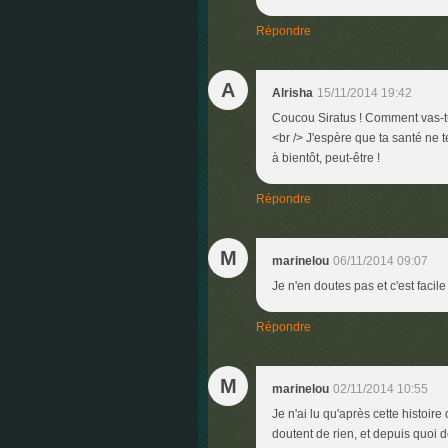
Répondre
A
Alrisha
15/11/2014 19:42
Coucou Siratus ! Comment vas-tu 
<br /> J'espère que ta santé ne t
à bientôt, peut-être !
Répondre
M
marinelou
06/11/2014 09:07
Je n'en doutes pas et c'est facile à
Répondre
M
marinelou
02/11/2014 10:55
Je n'ai lu qu'après cette histoire
doutent de rien, et depuis quoi 