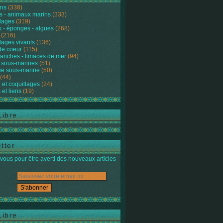
ons
(338)
s - animaux marins
(333)
lages
(319)
 - éponges - algues
(268)
(216)
lages vivants
(136)
de coeur
(115)
anches - limaces de mer
(94)
 sous-marines
(51)
e sous-marine
(50)
(44)
 et coquillages
(24)
 et liens
(19)
Libre
tter
ous pour être averti des nouveaux articles
Libre