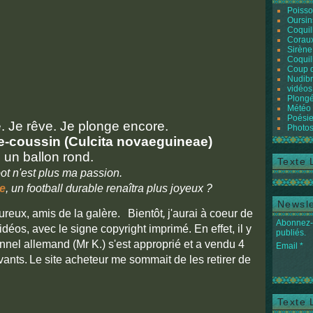
Poiss
Oursin
Coquil
Coraux
Sirène
Coquil
Coup 
Nudibr
vidéos
Plongé
Météo
Poésie
e. Je rêve. Je plonge encore.
Photos
le-coussin (Culcita novaeguineae)
un ballon rond.
Texte 
oot n'est plus ma passion.
e
, un football durable renaîtra plus joyeux ?
Newsle
reux, amis de la galère.
Bientôt
,
j'aurai à coeur de
Abonnez-v
déos, avec le signe copyright imprimé. En effet, il y
publiés.
nel allemand (Mr K.) s'est approprié et a vendu 4
Email
vants.
Le site acheteur me sommait de les retirer de
Texte 