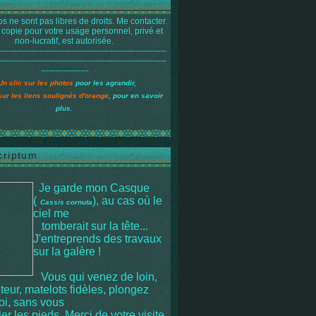
s ne sont pas libres de droits. Me contacter.
 copie pour votre usage personnel, privé et
non-lucratif, est autorisée.
-----------------------------------------------------------
-----------------------------------------------------------
-----------------
Un clic sur les photos
pour les agrandir,
sur les liens soulignés d'orange
, pour en savoir
plus.
criptum
Je garde mon Casque
(
), au cas où le
Cassis cornuta
ciel me
tomberait sur la tête
...
J'entreprends des travaux
sur la galère !
Vous qui venez de loin,
iteur, matelots fidèles, plongez
moi, sans vous
r les pieds. Merci de votre visite.