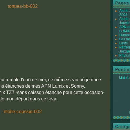
Pages
Alerte
2008
Alerte
Janvie
APN et
LUMIX
Humour
Les ma
Links
Pétiti
Jacque
Phylum
Pont p
Matelot
u rempli d'eau de mer, ce même seau où je rince
ons étanches de mes APN Lumix et Sonny.
umix TZ7 -sans caisson étanche pour cette occasion-
e de mon départ dans ce seau.
Catégo