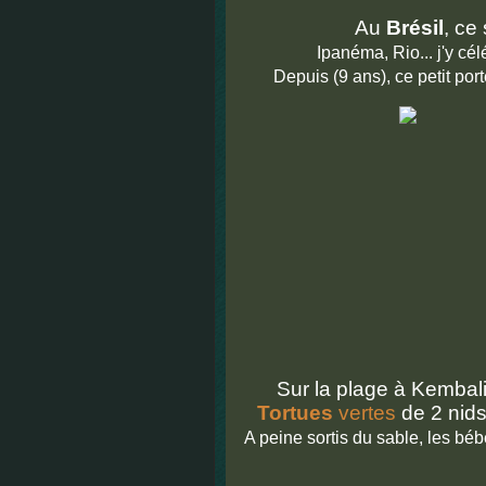
Au
Brésil
, ce 
Ipanéma, Rio... j'y cél
Depuis (9 ans), ce petit po
Sur la plage à Kembali,
Tortues
vertes
de 2 nids
A peine sortis du sable, les bébé