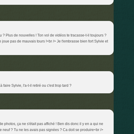
? Plus de nouvelles ! Ton vol de vidéos te tracasse-t-il toujours ?
e joue pas de mauvais tours !<br /> Je t'embrasse bien fort Sylvie et
 faire Sylvie, l'a-t-il retiré ou c'est trop tard ?
 de photos, ça ne s'était pas affiché ! Ben dis donc il y en a qui ne
de neuf ? Tu ne les avais pas signées ? Ca doit se produire<br />