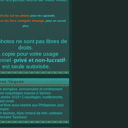
Un clic sur les photos
pour les agrandir,
sur les liens soulignés d'orange
, pour en savoir
plus.
hotos ne sont pas libres de
droits.
 copie pour votre usage
nnel -
privé et non-lucratif
-
est seule autorisée.
res Vagues
n plongées, anniversaire et confinement
ène-coquillages expose à Vannes
année 2019 ! Coquillages, nudibranche,
eet corail
et flore sous-marine aux Philippines, jour
rsaire
n-taureau, bijou limace de mer, cadeaux
versaire Taureaux