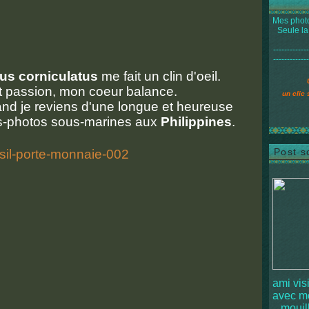
Mes photo
Seule la
-------------
-------------
us corniculatus
me fait un clin d'oeil.
 et passion, mon coeur balance.
un clic 
uand je reviens d'une longue et heureuse
-photos sous-marines aux
Philippines
.
Post s
ami vis
avec 
mouille