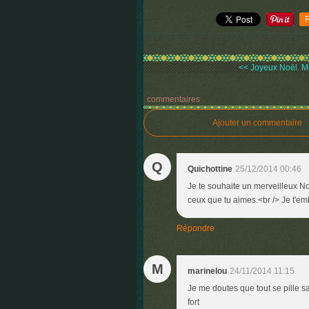
<< Joyeux Noël. Mo
commentaires
Ajouter un commentaire
Q
Quichottine
25/12/2014 00:46
Je te souhaite un merveilleux No
ceux que tu aimes.<br /> Je t'emb
Répondre
M
marinelou
24/11/2014 11:15
Je me doutes que tout se pille s
fort