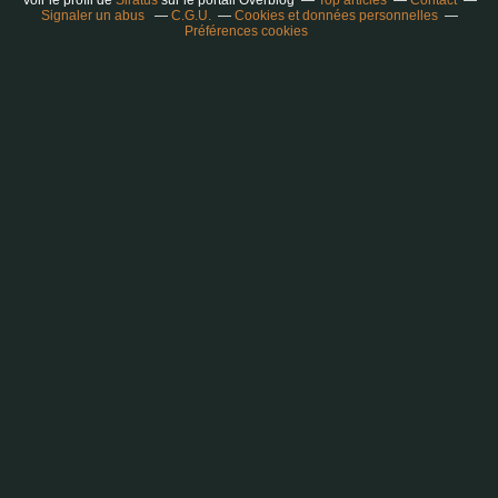
Voir le profil de
Siratus
sur le portail Overblog
Top articles
Contact
Signaler un abus
C.G.U.
Cookies et données personnelles
Préférences cookies