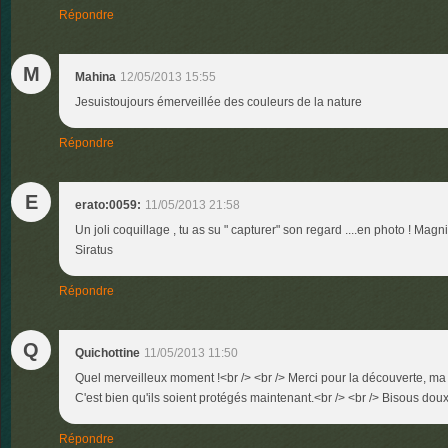
Répondre
M
Mahina
12/05/2013 15:55
Jesuistoujours émerveillée des couleurs de la nature
Répondre
E
erato:0059:
11/05/2013 21:58
Un joli coquillage , tu as su " capturer" son regard ....en photo ! Mag
Siratus
Répondre
Q
Quichottine
11/05/2013 11:50
Quel merveilleux moment !<br /> <br /> Merci pour la découverte, ma
C'est bien qu'ils soient protégés maintenant.<br /> <br /> Bisous doux 
Répondre