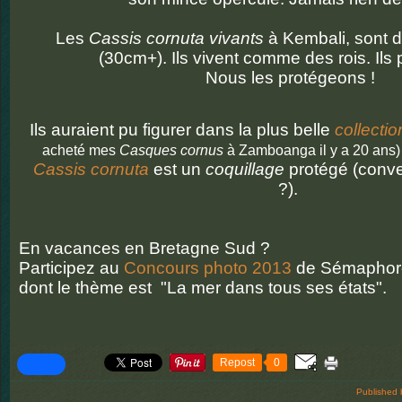
Les
Cassis cornuta vivants
à Kembali, sont de 
(30cm+). Ils vivent comme des rois. Ils p
Nous les protégeons !
Ils auraient pu figurer dans la plus belle
collecti
acheté mes
Casques cornus
à Zamboanga il y a 20 ans
Cassis cornuta
est un
coquillage
protégé (conv
?).
En vacances en Bretagne Sud ?
Participez au
Concours photo 2013
de Sémaphor
dont le thème est "La mer dans tous ses états".
Repost
0
Published 