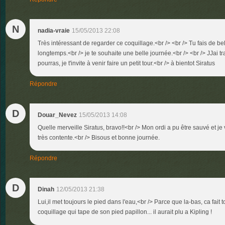
N
nadia-vraie
15/05/2013 22:08
Très intéressant de regarder ce coquillage.<br /> <br /> Tu fais de b
longtemps.<br /> je te souhaite une belle journée.<br /> <br /> JJai 
pourras, je t'invite à venir faire un petit tour.<br /> à bientot Siratus
Répondre
D
Douar_Nevez
15/05/2013 14:08
Quelle merveille Siratus, bravo!!<br /> Mon ordi a pu être sauvé et je 
très contente.<br /> Bisous et bonne journée.
Répondre
D
Dinah
12/05/2013 21:38
Lui,il met toujours le pied dans l'eau,<br /> Parce que la-bas, ca fait 
coquillage qui tape de son pied papillon... il aurait plu a Kipling !