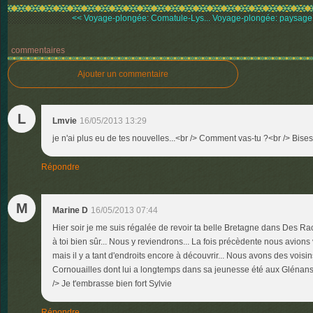
<< Voyage-plongée: Comatule-Lys...
Voyage-plongée: paysage s
commentaires
Ajouter un commentaire
L
Lmvie
16/05/2013 13:29
je n'ai plus eu de tes nouvelles...<br /> Comment vas-tu ?<br /> Bises
Répondre
M
Marine D
16/05/2013 07:44
Hier soir je me suis régalée de revoir ta belle Bretagne dans Des Raci
à toi bien sûr... Nous y reviendrons... La fois précèdente nous avions v
mais il y a tant d'endroits encore à découvrir... Nous avons des voisin
Cornouailles dont lui a longtemps dans sa jeunesse été aux Glénans, 
/> Je t'embrasse bien fort Sylvie
Répondre