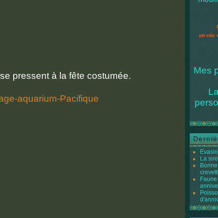
un clic 
Mes p
se pressent à la fête costumée.
La
perso
Derniè
Evasio
La sir
Bonne 
crevett
Faune 
annive
Poisso
d'anni