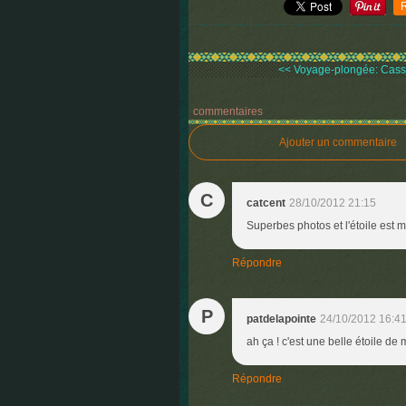
<< Voyage-plongée: Cassis
commentaires
Ajouter un commentaire
C
catcent
28/10/2012 21:15
Superbes photos et l'étoile est 
Répondre
P
patdelapointe
24/10/2012 16:4
ah ça ! c'est une belle étoile de 
Répondre