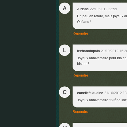
A
Alrisha
22/10/2012 23:59
Un peu en retard, mais joyeux anni
Océans !
Répondre
L
lechantdupain
21/10/2012 16:2
Joyeux anniversaire pour Ida et 
bisous !
Répondre
C
canelle/claudine
21/10/2012 13
Joyeux anniversaire "Sirène Ida"
Répondre