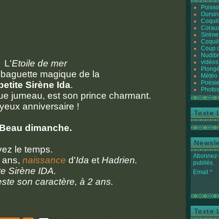
Poiss
Oursin
Coquil
Coraux
Sirène
Coquil
Coup 
Nudibr
L'
Etoile de mer
vidéos
Plongé
 baguette magique de la
Météo
Poésie
etite Sirène Ida
.
Photos
ue jumeau, est son prince charmant.
yeux anniversaire !
Texte 
Beau dimanche.
Newsle
vez le temps.
Abonnez-v
4 ans,
naissance
d'
Ida
et
Hadrien.
publiés.
ite Sirène IDA.
Email
ste son caractère, à 2 ans.
Texte 