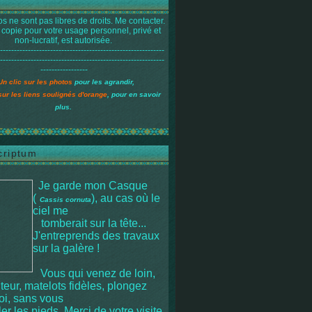
s ne sont pas libres de droits. Me contacter.
 copie pour votre usage personnel, privé et
non-lucratif, est autorisée.
-----------------------------------------------------------
-----------------------------------------------------------
-----------------
Un clic sur les photos
pour les agrandir,
sur les liens soulignés d'orange
, pour en savoir
plus.
criptum
Je garde mon Casque
(
), au cas où le
Cassis cornuta
ciel me
tomberait sur la tête
...
J'entreprends des travaux
sur la galère !
Vous qui venez de loin,
iteur, matelots fidèles, plongez
moi, sans vous
r les pieds. Merci de votre visite.