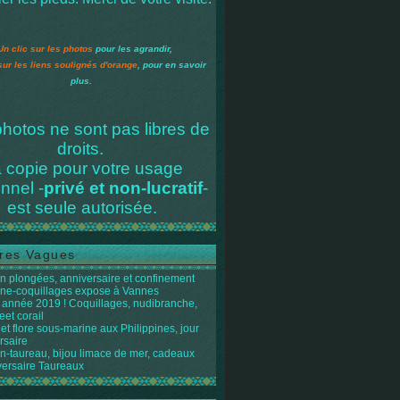
Un clic sur les photos
pour les agrandir,
sur les liens soulignés d'orange
, pour en savoir
plus.
hotos ne sont pas libres de
droits.
 copie pour votre usage
nnel -
privé et non-lucratif
-
est seule autorisée.
res Vagues
n plongées, anniversaire et confinement
ène-coquillages expose à Vannes
année 2019 ! Coquillages, nudibranche,
eet corail
et flore sous-marine aux Philippines, jour
rsaire
n-taureau, bijou limace de mer, cadeaux
versaire Taureaux