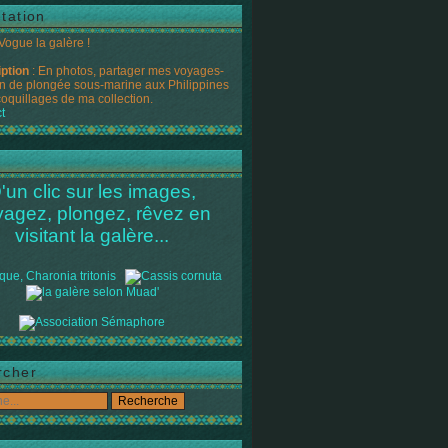
tation
 Vogue la galère !
iption
: En photos, partager mes voyages-
n de plongée sous-marine aux Philippines
coquillages de ma collection.
t
'un clic sur les images,
yagez, plongez, rêvez en
visitant la galère...
rcher