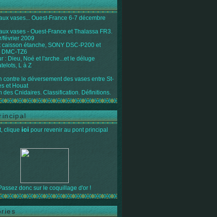
 aux vases... Ouest-France 6-7 décembre
 aux vases - Ouest-France et Thalassa FR3.
r/février 2009
 caisson étanche, SONY DSC-P200 et
 DMC-TZ6
 : Dieu, Noé et l'arche...et le déluge
telots, L à Z
on contre le déversement des vases entre St-
s et Houat
 des Cnidaires. Classification. Définitions.
rincipal
ici
, clique
pour revenir au pont principal
Passez donc sur le coquillage d'or !
ries