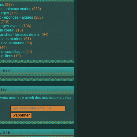
ons
(338)
s - animaux marins
(333)
lages
(319)
 - éponges - algues
(268)
(216)
lages vivants
(136)
de coeur
(115)
anches - limaces de mer
(94)
 sous-marines
(51)
e sous-marine
(50)
(44)
 et coquillages
(24)
 et liens
(19)
Libre
tter
ous pour être averti des nouveaux articles
Libre