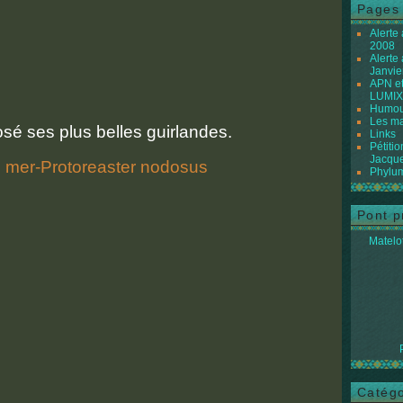
Pages
Alerte
2008
Alerte
Janvie
APN et
LUMIX
Humour
Les ma
é ses plus belles guirlandes.
Links
Pétiti
Jacque
Phylum
Pont p
Matelot
Catégo