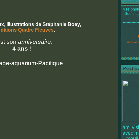
Mes photo
Seule la
-------------
x, illustrations de Stéphanie Boey,
-------------
ditions Quatre Fleuves
.
est son
anniversaire
,
un clic 
4 ans
!
Post s
ami vis
avec 
mouille