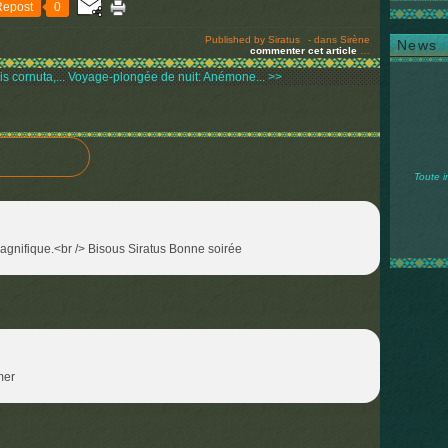
Repost
0
Published by Siratus
-
dans
Sirène
News
commenter cet article
…
 cornuta,...
Voyage-plongée de nuit: Anémone... >>
Toute i
magnifique.<br /> Bisous Siratus Bonne soirée
1
mer