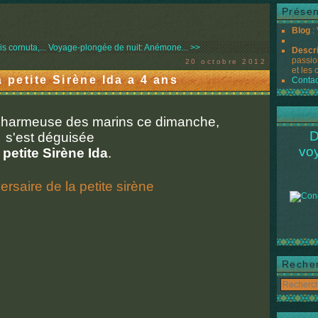
Présen
Blog
:
 cornuta,...
Voyage-plongée de nuit: Anémone... >>
Descr
passio
20 octobre 2012
et les 
 petite Sirène Ida a 4 ans
Contac
 charmeuse des marins ce dimanche,
D
s'est déguisée
vo
 petite Sirène Ida
.
Reche