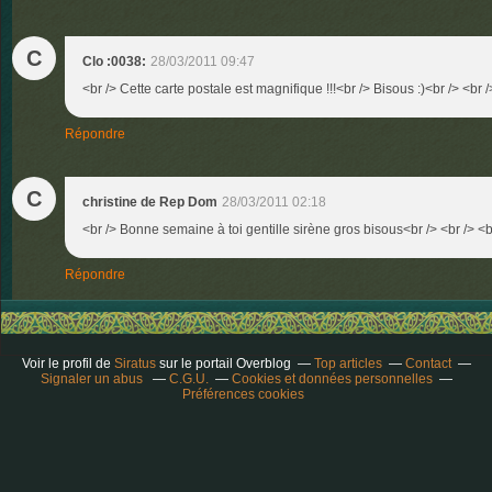
C
Clo :0038:
28/03/2011 09:47
<br /> Cette carte postale est magnifique !!!<br /> Bisous :)<br /> <br /
Répondre
C
christine de Rep Dom
28/03/2011 02:18
<br /> Bonne semaine à toi gentille sirène gros bisous<br /> <br /> <b
Répondre
Voir le profil de
Siratus
sur le portail Overblog
Top articles
Contact
Signaler un abus
C.G.U.
Cookies et données personnelles
Préférences cookies