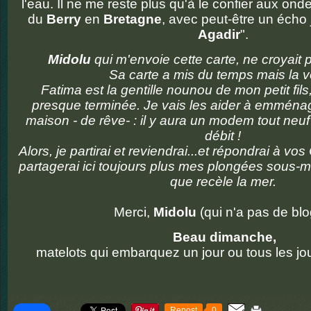
l'eau. Il ne me reste plus qu'à le confier aux ond
du
Berry
en
Bretagne
, avec peut-être un écho
Agadir
".
Midolu
qui m'envoie cette carte, ne croyait p
Sa carte a mis du temps mais la v
Fatima est la gentille nounou de mon petit fil
presque terminée. Je vais les aider à emménag
maison - de rêve- : il y aura un modem tout neuf
débit !
Alors, je partirai et reviendrai...et répondrai à v
partagerai ici toujours plus mes plongées sous-ma
que recèle la mer.
Merci,
Midolu
(qui n'a pas de blo
Beau dimanche,
matelots qui embarquez un jour ou tous les jour
Repost
0