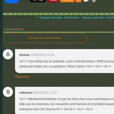
<< Voyage-plongée: l'Anémone...
Voyage-plongée: froufr
commentaires
Ajouter un commentaire
A
Alrisha
11/04/2011 23:34
<br /> Une sirène qui se prélasse, mais c'est tant mieux ! Petit coucou
vanné par toutes ses occupations ! Bises Sylvie !<br /> <br /> <br />
Répondre
S
solyzaan
03/04/2011 11:51
<br /> effectivement Midolu n'a pas de blog mais nous ravit toujours de
hâte que tu reviennes, les nouvelles sont bonnes et c'est déjà beauco
embrasse bien fort, bisous<br /> So<br /> <br /> <br />