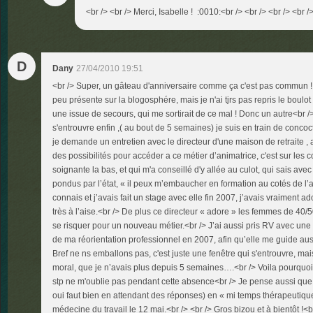
<br /> <br /> Merci, Isabelle ! :0010:<br /> <br /> <br /> <br /
D
Dany
27/04/2010 19:51
<br /> Super, un gâteau d'anniversaire comme ça c'est pas commun !!<
peu présente sur la blogosphére, mais je n'ai tjrs pas repris le boulot e
une issue de secours, qui me sortirait de ce mal ! Donc un autre<br />
s'entrouvre enfin ,( au bout de 5 semaines) je suis en train de concoc
je demande un entretien avec le directeur d'une maison de retraite , a
des possibilités pour accéder a ce métier d’animatrice, c'est sur les 
soignante la bas, et qui m'a conseillé d'y allée au culot, qui sais ave
pondus par l’état, « il peux m’embaucher en formation au cotés de l’an
connais et j’avais fait un stage avec elle fin 2007, j’avais vraiment ado
très à l’aise.<br /> De plus ce directeur « adore » les femmes de 40/
se risquer pour un nouveau métier.<br /> J’ai aussi pris RV avec une 
de ma réorientation professionnel en 2007, afin qu’elle me guide au
Bref ne ns emballons pas, c'est juste une fenêtre qui s'entrouvre, ma
moral, que je n’avais plus depuis 5 semaines….<br /> Voila pourquoi j
stp ne m'oublie pas pendant cette absence<br /> Je pense aussi que j
oui faut bien en attendant des réponses) en « mi temps thérapeutiqu
médecine du travail le 12 mai.<br /> <br /> Gros bizou et à bientôt !<b