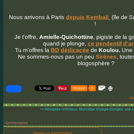
Nous arrivons à Paris
depuis Kembali
(île de S
!
Je t'offre,
Amielle-Quichottine
, pigiste de la 
quand je plonge,
ce pendentif d'a
Tu m'offres la
B
D
dédicacée
de
Koulou.
Une m
Ne sommes-nous pas un peu
Sirènes
, toute
blogosphère ?
Repost
0
Pub
<< Hexaplex cichoreus, Muricidae
Voyage-plongée: une cr
commentaires
Ajouter un commentaire