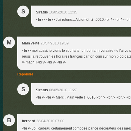
S
Siratus
10/05/2010 12:35
<br /> <br /> J'ai retenu... A bientôt ;) :0010:<br /> <br /> <br 
M
Main verte
28/04/2010 19:09
<br /> moi aussi, je viens te souhaiter un bon anniversaire (je l'ai vu s
réussi à retrouver les horaires français car ton com sur mon blog dat
/> matin !!<br /> <br /> <br />
Répondre
S
Siratus
08/05/2010 11:27
<br /> <br /> Merci, Main verte ! :0010:<br /> <br /> <br /> <br
B
bernard
28/04/2010 07:00
<br /> Joli cadeau certainement composé par ce décorateur des mers