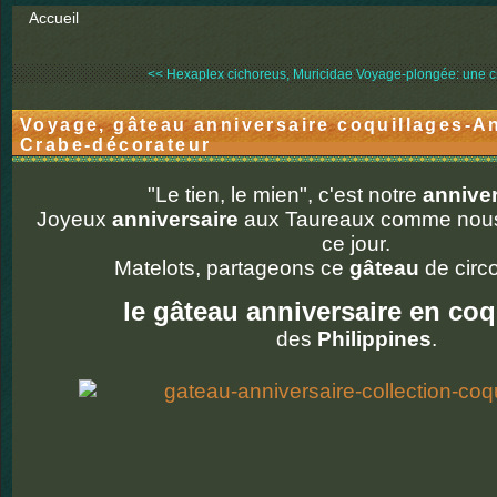
Accueil
<< Hexaplex cichoreus, Muricidae
Voyage-plongée: une cr
Voyage, gâteau anniversaire coquillages-
Crabe-décorateur
"Le tien, le mien", c'est notre
anniver
Joyeux
anniversaire
aux Taureaux comme nou
ce jour.
Matelots, partageons ce
gâteau
de circ
le gâteau anniversaire en coq
des
Philippines
.