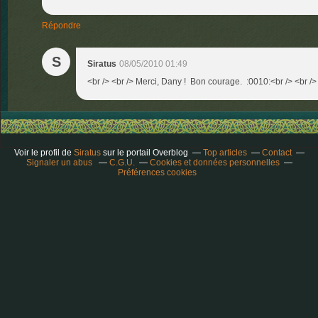
Répondre
S
Siratus
08/05/2010 01:49
<br /> <br /> Merci, Dany ! Bon courage. :0010:<br /> <br /> 
Voir le profil de
Siratus
sur le portail Overblog
Top articles
Contact
Signaler un abus
C.G.U.
Cookies et données personnelles
Préférences cookies