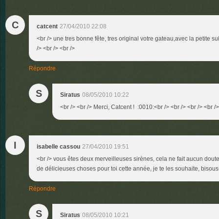
C
catcent
27/04/2010 22:08
<br /> une tres bonne fête, tres original votre gateau,avec la petite s
/> <br /> <br />
Répondre
S
Siratus
08/05/2010 10:22
<br /> <br /> Merci, Catcent ! :0010:<br /> <br /> <br /> <br />
I
isabelle cassou
27/04/2010 19:51
<br /> vous êtes deux merveilleuses sirènes, cela ne fait aucun doute,
de délicieuses choses pour toi cette année, je te les souhaite, bisous<
Répondre
S
Siratus
08/05/2010 10:21