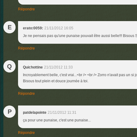
Répondre
E
erato:0059:
21/11/2012 16:05
Je ne pensais pas qu'une punaise pouvait être aussi belle!!! Bisous S
Répondre
Q
Quichottine
21/11/2012 11:33
Incroyablement belle, c'est vrai...<br /> <br /> Zorro n'avait pas un si j
Bisous tout plein et douce journée à toi.
Répondre
P
patdelapointe
21/11/2012 11:31
ça pour une punaise, c'est une punaise...
Répondre