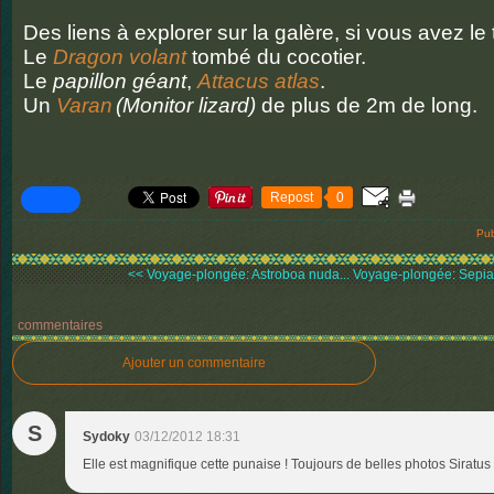
Des liens à explorer sur la galère, si vous avez le
Le
Dragon volant
tombé du cocotier.
Le
papillon géant
,
Attacus atlas
.
Un
Varan
(Monitor lizard)
de plus de 2m de long.
Repost
0
Pub
<< Voyage-plongée: Astroboa nuda...
Voyage-plongée: Sepia 
commentaires
Ajouter un commentaire
S
Sydoky
03/12/2012 18:31
Elle est magnifique cette punaise ! Toujours de belles photos Siratus 