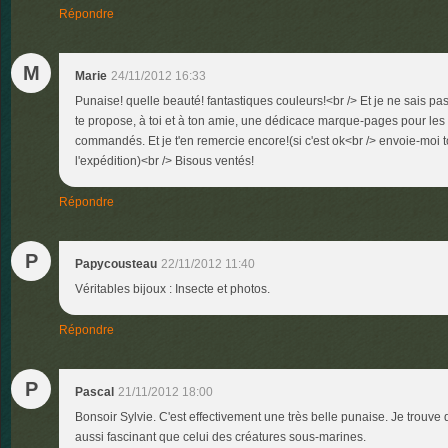
Répondre
M
Marie
24/11/2012 16:33
Punaise! quelle beauté! fantastiques couleurs!<br /> Et je ne sais pas
te propose, à toi et à ton amie, une dédicace marque-pages pour les 
commandés. Et je t'en remercie encore!(si c'est ok<br /> envoie-moi t
l'expédition)<br /> Bisous ventés!
Répondre
P
Papycousteau
22/11/2012 11:40
Véritables bijoux : Insecte et photos.
Répondre
P
Pascal
21/11/2012 18:00
Bonsoir Sylvie. C'est effectivement une très belle punaise. Je trouve
aussi fascinant que celui des créatures sous-marines.