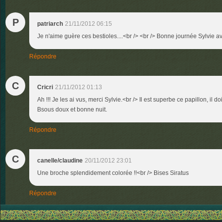
P
patriarch
21/11/2012 06:15
Je n'aime guère ces bestioles....<br /> <br /> Bonne journée Sylvie 
Répondre
C
Cricri
21/11/2012 01:13
Ah !!! Je les ai vus, merci Sylvie.<br /> Il est superbe ce papillon, il d
Bsous doux et bonne nuit.
Répondre
C
canelle/claudine
20/11/2012 23:01
Une broche splendidement colorée !!<br /> Bises Siratus
Répondre