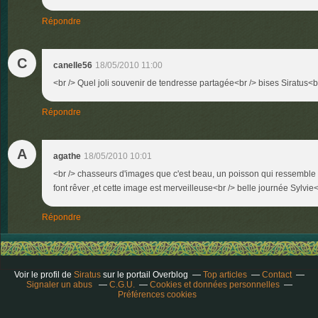
Répondre
C
canelle56
18/05/2010 11:00
<br /> Quel joli souvenir de tendresse partagée<br /> bises Siratus<br
Répondre
A
agathe
18/05/2010 10:01
<br /> chasseurs d'images que c'est beau, un poisson qui ressemble à
font rêver ,et cette image est merveilleuse<br /> belle journée Sylvie<b
Répondre
Voir le profil de
Siratus
sur le portail Overblog
Top articles
Contact
Signaler un abus
C.G.U.
Cookies et données personnelles
Préférences cookies