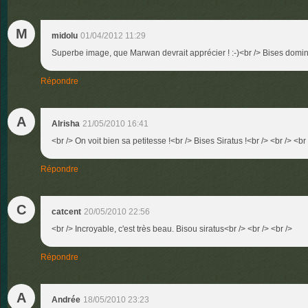
M
midolu
01/04/2012 11:29
Superbe image, que Marwan devrait apprécier ! :-)<br /> Bises domin
Répondre
A
Alrisha
21/05/2010 16:41
<br /> On voit bien sa petitesse !<br /> Bises Siratus !<br /> <br /> <br 
Répondre
C
catcent
20/05/2010 22:56
<br /> Incroyable, c'est très beau. Bisou siratus<br /> <br /> <br />
Répondre
A
Andrée
18/05/2010 23:23