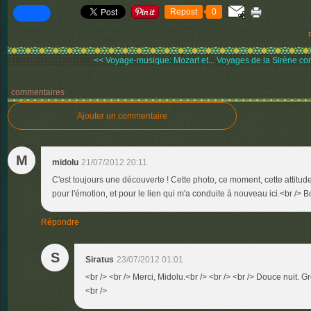
Repost
0
<< Voyage-musique: Mozart et...
Voyages de la Sirène con
commentaires
Ajouter un commentaire
M
midolu
21/07/2012 20:11
C'est toujours une découverte ! Cette photo, ce moment, cette attitude 
pour l'émotion, et pour le lien qui m'a conduite à nouveau ici.<br /> 
Répondre
S
Siratus
23/07/2012 01:01
<br /> <br /> Merci, Midolu.<br /> <br /> <br /> Douce nuit. Gr
<br />