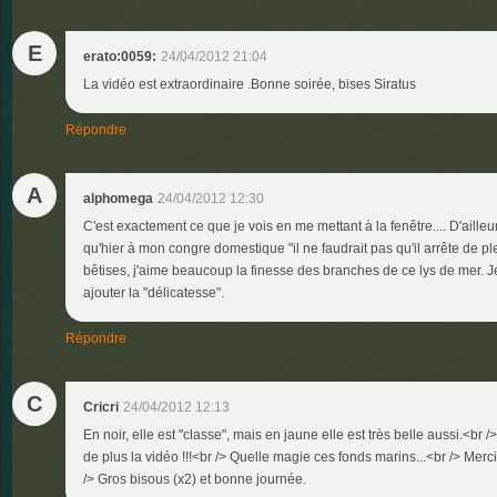
E
erato:0059:
24/04/2012 21:04
La vidéo est extraordinaire .Bonne soirée, bises Siratus
Répondre
A
alphomega
24/04/2012 12:30
C'est exactement ce que je vois en me mettant à la fenêtre.... D'ailleurs
qu'hier à mon congre domestique "il ne faudrait pas qu'il arrête de pl
bêtises, j'aime beaucoup la finesse des branches de ce lys de mer. Je
ajouter la "délicatesse".
Répondre
C
Cricri
24/04/2012 12:13
En noir, elle est "classe", mais en jaune elle est très belle aussi.<br />
de plus la vidéo !!!<br /> Quelle magie ces fonds marins...<br /> Merci
/> Gros bisous (x2) et bonne journée.