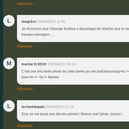
Répondre
L
lizagrèce
25/04/2012 11:46
Je reconnais que l'éponge feuillue a davantage de charme que la viei
travaux ménagers ..;
Répondre
M
marine D:0019:
25/04/2012 09:10
C'est une très belle photo de cette dame qui me plaît beaucoup<br /> 
bien<br /> <br /> Marine
Répondre
L
lechantdupain
24/04/2012 22:13
Et je ne me lasse pas des tes photos ! Bonne nuit Sylvie, bisous !
Répondre