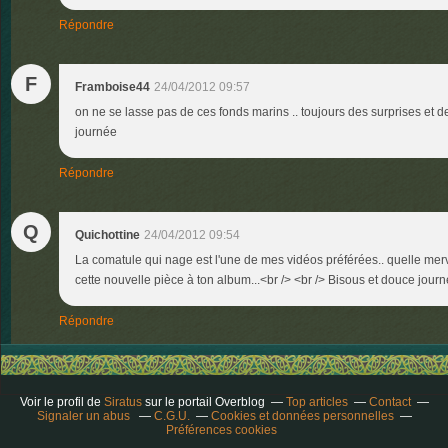
Répondre
F
Framboise44
24/04/2012 09:57
on ne se lasse pas de ces fonds marins .. toujours des surprises et d
journée
Répondre
Q
Quichottine
24/04/2012 09:54
La comatule qui nage est l'une de mes vidéos préférées.. quelle merve
cette nouvelle pièce à ton album...<br /> <br /> Bisous et douce journ
Répondre
Voir le profil de
Siratus
sur le portail Overblog
Top articles
Contact
Signaler un abus
C.G.U.
Cookies et données personnelles
Préférences cookies