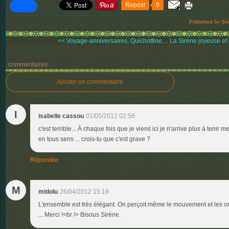
Repost
0
Published by Sir
<< Voyage-anniversaires, Quichottine,...
La Sirène joyeuse et l
commentaires
Ajouter un commentaire
I
isabelle cassou
01/05/2012 02:56
c'est terrible... À chaque fois que je viens ici je n'arrive plus à tenir
en tous sens ... crois-tu que c'est grave ?
Répondre
M
midolu
26/04/2012 15:19
L'ensemble est très élégant. On perçoit même le mouvement et les ond
... Merci !<br /> Bisous Sirène.