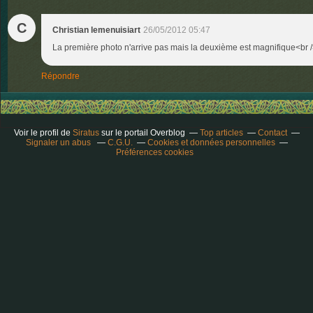
C
Christian lemenuisiart
26/05/2012 05:47
La première photo n'arrive pas mais la deuxième est magnifique<br /
Répondre
Voir le profil de
Siratus
sur le portail Overblog
Top articles
Contact
Signaler un abus
C.G.U.
Cookies et données personnelles
Préférences cookies