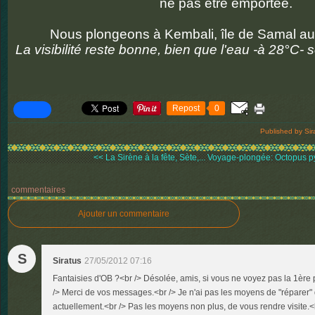
ne pas être emportée.
Nous plongeons à Kembali, île de Samal a
La visibilité reste bonne, bien que l'eau -à 28°C- 
Repost
0
Published by Sir
<< La Sirène à la fête, Sète,...
Voyage-plongée: Octopus p
commentaires
Ajouter un commentaire
S
Siratus
27/05/2012 07:16
Fantaisies d'OB ?<br /> Désolée, amis, si vous ne voyez pas la 1ère p
/> Merci de vos messages.<br /> Je n'ai pas les moyens de "réparer"
actuellement.<br /> Pas les moyens non plus, de vous rendre visite.<