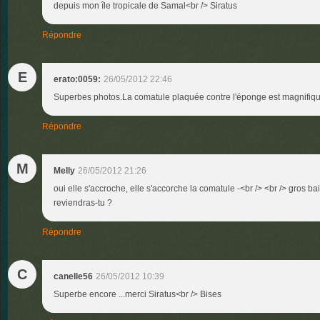
depuis mon île tropicale de Samal<br /> Siratus
Répondre
E
erato:0059:
26/05/2012 22:46
Superbes photos.La comatule plaquée contre l'éponge est magnifiqu
Répondre
M
Melly
26/05/2012 21:26
oui elle s'accroche, elle s'accorche la comatule -<br /> <br /> gros b
reviendras-tu ?
Répondre
C
canelle56
26/05/2012 10:39
Superbe encore ...merci Siratus<br /> Bises