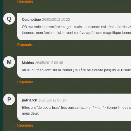
Répondre
Q
Quichottine
26/05/2012 10:22
OB m'a volé la première image... mais la seconde est très belle.<br /
journée, mon Amielle. Ici, le vent se lève après une magnifique jour
Répondre
M
Mahina
26/05/2012 09:48
oh le joli "papillon" sur la 2ème! ( la 1ère ne s'ouvre pas)<br /> Bisou
Répondre
P
patriarch
26/05/2012 06:19
Elles ont "de petits bras" très puissants....<br /> <br /> Bonne fin de
nous deux
Répondre