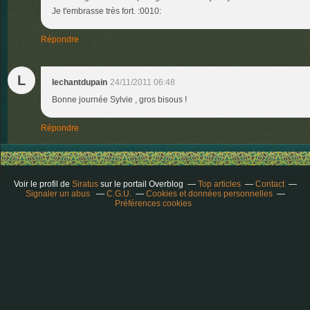
Je t'embrasse très fort. :0010:
Répondre
L
lechantdupain
24/11/2011 06:48
Bonne journée Sylvie , gros bisous !
Répondre
Voir le profil de
Siratus
sur le portail Overblog
Top articles
Contact
Signaler un abus
C.G.U.
Cookies et données personnelles
Préférences cookies