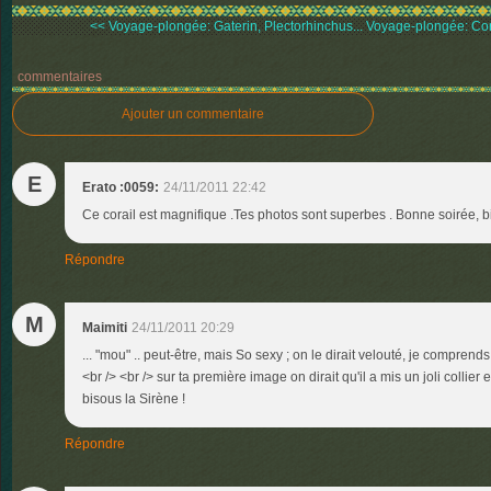
<< Voyage-plongée: Gaterin, Plectorhinchus...
Voyage-plongée: Cor
commentaires
Ajouter un commentaire
E
Erato :0059:
24/11/2011 22:42
Ce corail est magnifique .Tes photos sont superbes . Bonne soirée, b
Répondre
M
Maimiti
24/11/2011 20:29
... "mou" .. peut-être, mais So sexy ; on le dirait velouté, je comprends 
<br /> <br /> sur ta première image on dirait qu'il a mis un joli collier 
bisous la Sirène !
Répondre