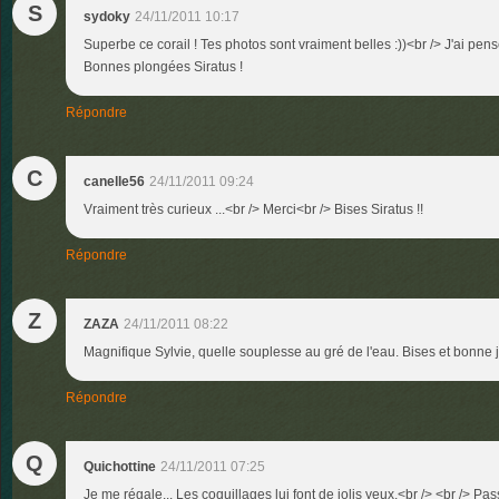
S
sydoky
24/11/2011 10:17
Superbe ce corail ! Tes photos sont vraiment belles :))<br /> J'ai pens
Bonnes plongées Siratus !
Répondre
C
canelle56
24/11/2011 09:24
Vraiment très curieux ...<br /> Merci<br /> Bises Siratus !!
Répondre
Z
ZAZA
24/11/2011 08:22
Magnifique Sylvie, quelle souplesse au gré de l'eau. Bises et bonne
Répondre
Q
Quichottine
24/11/2011 07:25
Je me régale... Les coquillages lui font de jolis yeux.<br /> <br /> P