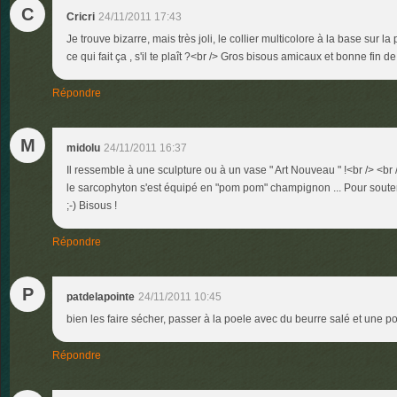
C
Cricri
24/11/2011 17:43
Je trouve bizarre, mais très joli, le collier multicolore à la base sur l
ce qui fait ça , s'il te plaît ?<br /> Gros bisous amicaux et bonne fin d
Répondre
M
midolu
24/11/2011 16:37
Il ressemble à une sculpture ou à un vase " Art Nouveau " !<br /> <b
le sarcophyton s'est équipé en "pom pom" champignon ... Pour souten
;-) Bisous !
Répondre
P
patdelapointe
24/11/2011 10:45
bien les faire sécher, passer à la poele avec du beurre salé et une point
Répondre