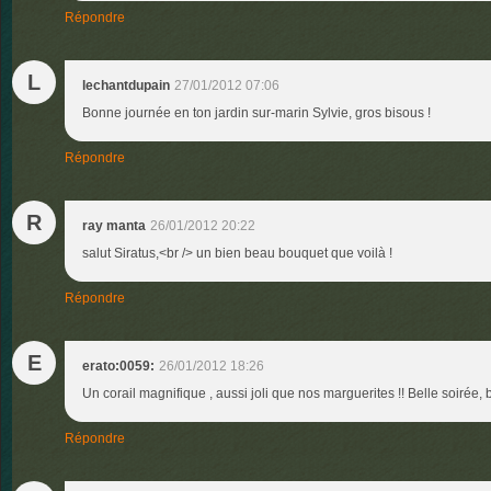
Répondre
L
lechantdupain
27/01/2012 07:06
Bonne journée en ton jardin sur-marin Sylvie, gros bisous !
Répondre
R
ray manta
26/01/2012 20:22
salut Siratus,<br /> un bien beau bouquet que voilà !
Répondre
E
erato:0059:
26/01/2012 18:26
Un corail magnifique , aussi joli que nos marguerites !! Belle soirée, 
Répondre