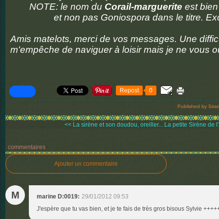
NOTE: le nom du
Corail-marguerite
est bie
et non pas Goniospora dans le titre. E
Amis matelots, merci de vos messages. Une diffi
m'empêche de naviguer à loisir mais je ne vous o
Repost
0
Published by Sira
<< La sirène et son doudou, oreiller...
La petite Sirène de l'
commentaires
Ajouter un commentaire
M
marine D:0019:
29/01/2012 09:53
J'espère que tu vas bien, et je te fais de très gros bisous Sylvie +++