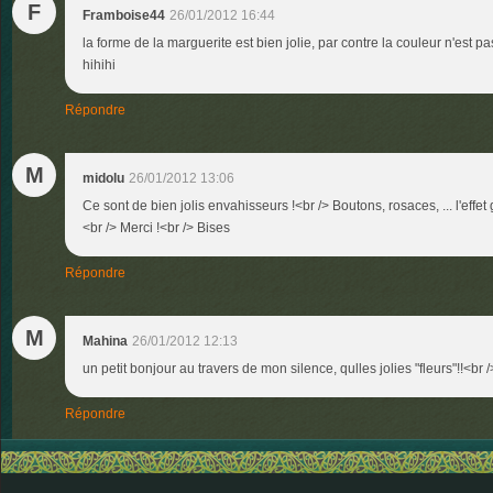
F
Framboise44
26/01/2012 16:44
la forme de la marguerite est bien jolie, par contre la couleur n'est pas t
hihihi
Répondre
M
midolu
26/01/2012 13:06
Ce sont de bien jolis envahisseurs !<br /> Boutons, rosaces, ... l'effet
<br /> Merci !<br /> Bises
Répondre
M
Mahina
26/01/2012 12:13
un petit bonjour au travers de mon silence, qulles jolies "fleurs"!!<br
Répondre