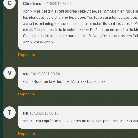
C
Christiane
24/10/2011 23:56
<br /> Mes petits-fils l'ont adorée cette vidéo. Ils l'ont vue hier. Nous
tes plongées, et je cherche tes vidéos YouTube sur internet. Les poi
aussi les ont intrigués, surtout celui qui marche. Ils sont fascinés !!! M
me plaît le plus, mais tu le sais !....<br /> Profite bien de ton rôle de 
C'est plus facile que d'être parents !<br /> Nous t'embrassons très fort
<br /> <br /> <br />
Répondre
V
vita
18/10/2011 20:28
<br /> Superbe la vidéo.....VITA<br /> <br /> <br />
Répondre
T
tilk
17/10/2011 00:17
<br /> c'est impréssionant..et après on ne le voit plus...<br /> besos<br 
Répondre