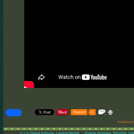
Repost
0
Published b
<< La Sirène joyeuse, Limoux-Marée,...
Voyage-plongée: Strombe, sen