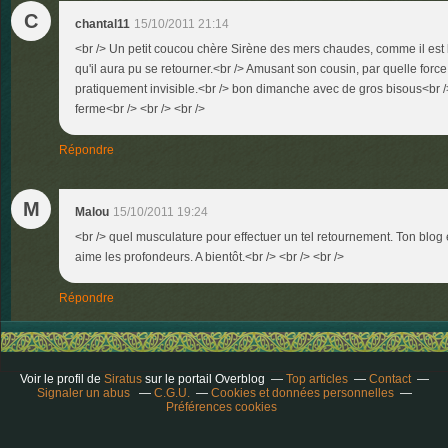
C
chantal11
15/10/2011 21:14
<br /> Un petit coucou chère Sirène des mers chaudes, comme il est 
qu'il aura pu se retourner.<br /> Amusant son cousin, par quelle force 
pratiquement invisible.<br /> bon dimanche avec de gros bisous<br />
ferme<br /> <br /> <br />
Répondre
M
Malou
15/10/2011 19:24
<br /> quel musculature pour effectuer un tel retournement. Ton blog 
aime les profondeurs. A bientôt.<br /> <br /> <br />
Répondre
Voir le profil de
Siratus
sur le portail Overblog
Top articles
Contact
Signaler un abus
C.G.U.
Cookies et données personnelles
Préférences cookies