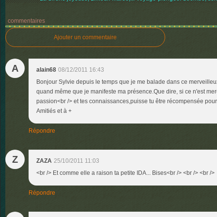
commentaires
Ajouter un commentaire
A
alain68
08/12/2011 16:43
Bonjour Sylvie depuis le temps que je me balade dans ce merveilleux 
quand même que je manifeste ma présence.Que dire, si ce n'est merci
passion<br /> et tes connaissances,puisse tu être récompensée pour 
Amitiés et à +
Répondre
Z
ZAZA
25/10/2011 11:03
<br /> Et comme elle a raison ta petite IDA... Bises<br /> <br /> <br />
Répondre