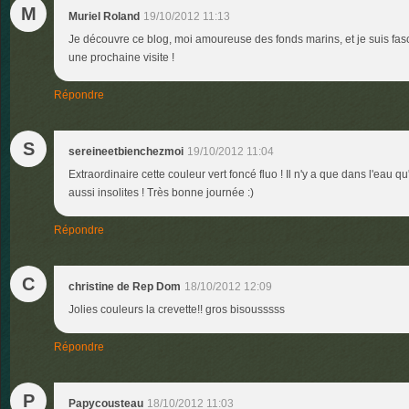
M
Muriel Roland
19/10/2012 11:13
Je découvre ce blog, moi amoureuse des fonds marins, et je suis fasc
une prochaine visite !
Répondre
S
sereineetbienchezmoi
19/10/2012 11:04
Extraordinaire cette couleur vert foncé fluo ! Il n'y a que dans l'eau 
aussi insolites ! Très bonne journée :)
Répondre
C
christine de Rep Dom
18/10/2012 12:09
Jolies couleurs la crevette!! gros bisousssss
Répondre
P
Papycousteau
18/10/2012 11:03