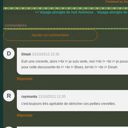
Published by Sir
<< Voyage-plongée de nuit: Anémone...
Voyage-plongée de n
commentaires
Ajouter un commentaire
D
Dinah
23/10/2012 22:35
Euh une creverte, alors !<br /> je suis verte, moi !<br /> <br /> je pous
pour cette decouverte<br /> <br /> Bises, toi<br /> <br /> Dinah
Répondre
R
raymanta
21/10/2012 12:35
c'est toujours très agréable de dénicher ces petites crevettes.
Répondre