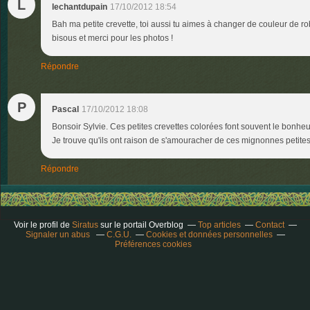
L
lechantdupain
17/10/2012 18:54
Bah ma petite crevette, toi aussi tu aimes à changer de couleur de ro
bisous et merci pour les photos !
Répondre
P
Pascal
17/10/2012 18:08
Bonsoir Sylvie. Ces petites crevettes colorées font souvent le bonh
Je trouve qu'ils ont raison de s'amouracher de ces mignonnes petites 
Répondre
Voir le profil de
Siratus
sur le portail Overblog
Top articles
Contact
Signaler un abus
C.G.U.
Cookies et données personnelles
Préférences cookies