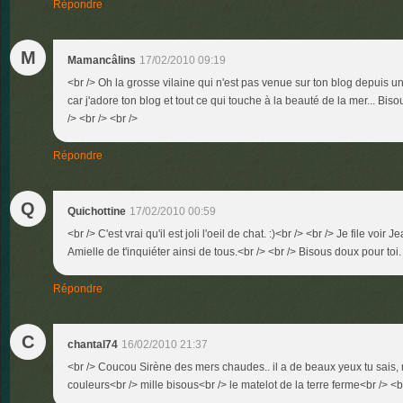
Répondre
M
Mamancâlins
17/02/2010 09:19
<br /> Oh la grosse vilaine qui n'est pas venue sur ton blog depuis u
car j'adore ton blog et tout ce qui touche à la beauté de la mer... Bisou
/> <br /> <br />
Répondre
Q
Quichottine
17/02/2010 00:59
<br /> C'est vrai qu'il est joli l'oeil de chat. :)<br /> <br /> Je file voi
Amielle de t'inquiéter ainsi de tous.<br /> <br /> Bisous doux pour toi.
Répondre
C
chantal74
16/02/2010 21:37
<br /> Coucou Sirène des mers chaudes.. il a de beaux yeux tu sais,
couleurs<br /> mille bisous<br /> le matelot de la terre ferme<br /> <br