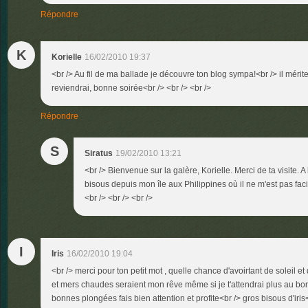
Répondre
K
Korielle
16/02/2010 19:37
<br /> Au fil de ma ballade je découvre ton blog sympa!<br /> il mérite
reviendrai, bonne soirée<br /> <br /> <br />
Répondre
S
Siratus
19/02/2010 13:21
<br /> Bienvenue sur la galère, Korielle. Merci de ta visite. A
bisous depuis mon île aux Philippines où il ne m'est pas fac
<br /> <br /> <br />
I
Iris
16/02/2010 19:04
<br /> merci pour ton petit mot , quelle chance d'avoirtant de soleil e
et mers chaudes seraient mon rêve même si je t'attendrai plus au bor
bonnes plongées fais bien attention et profite<br /> gros bisous d'iris<