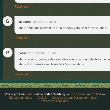
Répondre
G
glycerine
16/02/2010 18:25
<br /> héhé quelle aventure !!! l'a d'beaux yeux :)<br /> <br /> <br />
Répondre
P
patriarch
16/02/2010 15:43
<br /> j'ai un coquillage de ce modèle avec son opercule de la même c
<br /> Bon journée avec bises !<br /> <br /> <br />
Répondre
Voir le profil de
Siratus
sur le portail Overblog
Top articles
Contact
Signaler un abus
C.G.U.
Cookies et données personnelles
Préférences cookies