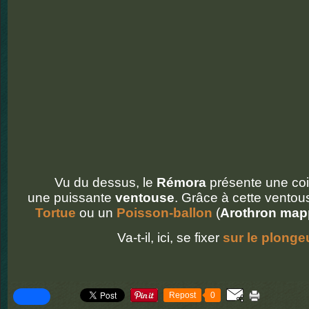
Vu du dessus, le
Rémora
présente une coif
une puissante
ventouse
. Grâce à cette ventous
Tortue
ou un
Poisson-ballon
(
Arothron map
Va-t-il, ici, se fixer
sur le plonge
Repost
0