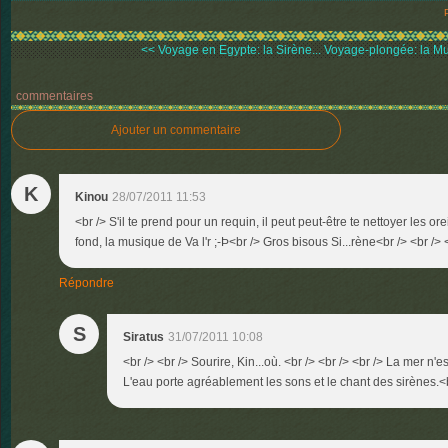
<< Voyage en Egypte: la Sirène...
Voyage-plongée: la Mu
commentaires
Ajouter un commentaire
K
Kinou
28/07/2011 11:53
<br /> S'il te prend pour un requin, il peut peut-être te nettoyer les orei
fond, la musique de Va l'r ;-Þ<br /> Gros bisous Si...rène<br /> <br /> 
Répondre
S
Siratus
31/07/2011 10:08
<br /> <br /> Sourire, Kin...où. <br /> <br /> <br /> La mer n'
L'eau porte agréablement les sons et le chant des sirènes.<br