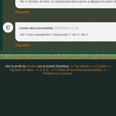
<br /> eh ben, eh ben, on redescend alors qu'on a attaqué le palier de 
Répondre
C
cerise-deco (cerisette)
23/07/2011 11:10
<br /> bon samedi<br /> bisous<br /> <br /> <br />
Répondre
Voir le profil de
Siratus
sur le portail Overblog
Top articles
Contact
Signaler un abus
C.G.U.
Cookies et données personnelles
Préférences cookies