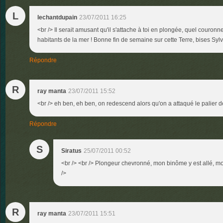
L
lechantdupain
23/07/2011 16:25
<br /> Il serait amusant qu'il s'attache à toi en plongée, quel couro
habitants de la mer ! Bonne fin de semaine sur cette Terre, bises Sylvi
Répondre
R
ray manta
23/07/2011 15:52
<br /> eh ben, eh ben, on redescend alors qu'on a attaqué le palier de 
Répondre
S
Siratus
25/07/2011 00:52
<br /> <br /> Plongeur chevronné, mon binôme y est allé, moi,
/>
R
ray manta
23/07/2011 15:51