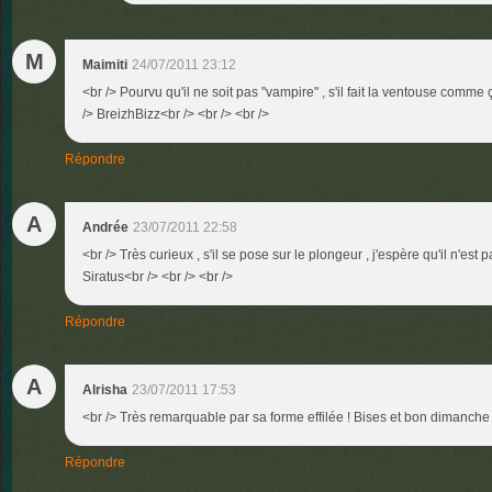
M
Maimiti
24/07/2011 23:12
<br /> Pourvu qu'il ne soit pas "vampire" , s'il fait la ventouse comme 
/> BreizhBizz<br /> <br /> <br />
Répondre
A
Andrée
23/07/2011 22:58
<br /> Très curieux , s'il se pose sur le plongeur , j'espère qu'il n'est 
Siratus<br /> <br /> <br />
Répondre
A
Alrisha
23/07/2011 17:53
<br /> Très remarquable par sa forme effilée ! Bises et bon dimanche S
Répondre