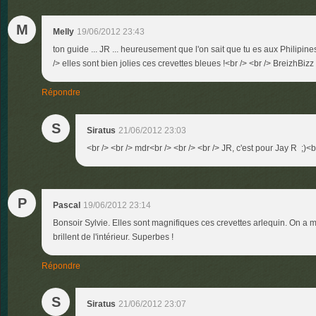
M
Melly
19/06/2012 23:43
ton guide ... JR ... heureusement que l'on sait que tu es aux Philipin
/> elles sont bien jolies ces crevettes bleues !<br /> <br /> BreizhBizz 
Répondre
S
Siratus
21/06/2012 23:03
<br /> <br /> mdr<br /> <br /> <br /> JR, c'est pour Jay R ;)<br
P
Pascal
19/06/2012 23:14
Bonsoir Sylvie. Elles sont magnifiques ces crevettes arlequin. On a 
brillent de l'intérieur. Superbes !
Répondre
S
Siratus
21/06/2012 23:07