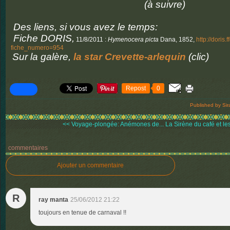
(à suivre)
Des liens, si vous avez le temps:
Fiche DORIS,
11/8/2011 :
Hymenocera picta
Dana, 1852,
http://doris.
fiche_numero=954
Sur la galère,
la star Crevette-arlequin
(clic)
Repost
0
Published by Sir
<< Voyage-plongée: Anémones de...
La Sirène du café et les
commentaires
Ajouter un commentaire
R
ray manta
25/06/2012 21:22
toujours en tenue de carnaval !!