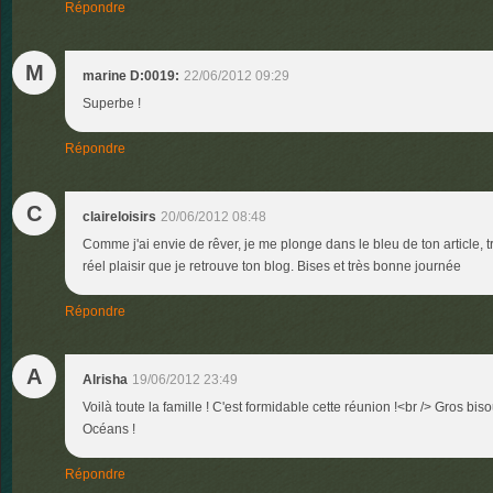
Répondre
M
marine D:0019:
22/06/2012 09:29
Superbe !
Répondre
C
claireloisirs
20/06/2012 08:48
Comme j'ai envie de rêver, je me plonge dans le bleu de ton article, t
réel plaisir que je retrouve ton blog. Bises et très bonne journée
Répondre
A
Alrisha
19/06/2012 23:49
Voilà toute la famille ! C'est formidable cette réunion !<br /> Gros bi
Océans !
Répondre