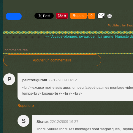
Repost
0
Published by Sira
<< Voyage-plongée: joyaux de...
La sirène, Harpiste de
commentaires
Ajouter un commentaire
P
peintrefiguratif
22/12/2009 14:12
<br /> excuse moi je suis aussi un peu fatigué pat mes montage vidéo
temps<br /> bisous<br /> <br /> <br />
Répondre
S
Siratus
22/12/2009 16:27
<br /> Sourire<br /> Tes montages sont magnifiques, Raymon