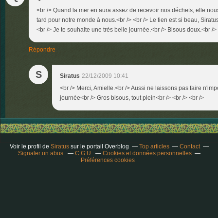
<br /> Quand la mer en aura assez de recevoir nos déchets, elle nous 
tard pour notre monde à nous.<br /> <br /> Le tien est si beau, Siratus
<br /> Je te souhaite une très belle journée.<br /> Bisous doux.<br /> 
Répondre
S
Siratus
22/12/2009 10:41
<br /> Merci, Amielle.<br /> Aussi ne laissons pas faire n'imp
journée<br /> Gros bisous, tout plein<br /> <br /> <br />
Voir le profil de
Siratus
sur le portail Overblog
Top articles
Contact
Signaler un abus
C.G.U.
Cookies et données personnelles
Préférences cookies