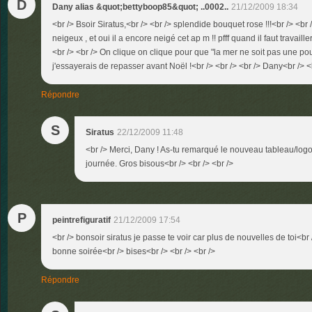
D
Dany alias &quot;bettyboop85&quot; ..0002..
21/12/2009 18:34
<br /> Bsoir Siratus,<br /> <br /> splendide bouquet rose !!!<br /> <br /
neigeux , et oui il a encore neigé cet ap m !! pfff quand il faut travail
<br /> <br /> On clique on clique pour que "la mer ne soit pas une poub
j'essayerais de repasser avant Noël !<br /> <br /> <br /> Dany<br /> <b
Répondre
S
Siratus
22/12/2009 11:48
<br /> Merci, Dany ! As-tu remarqué le nouveau tableau/logo 
journée. Gros bisous<br /> <br /> <br />
P
peintrefiguratif
21/12/2009 17:54
<br /> bonsoir siratus je passe te voir car plus de nouvelles de toi<br 
bonne soirée<br /> bises<br /> <br /> <br />
Répondre