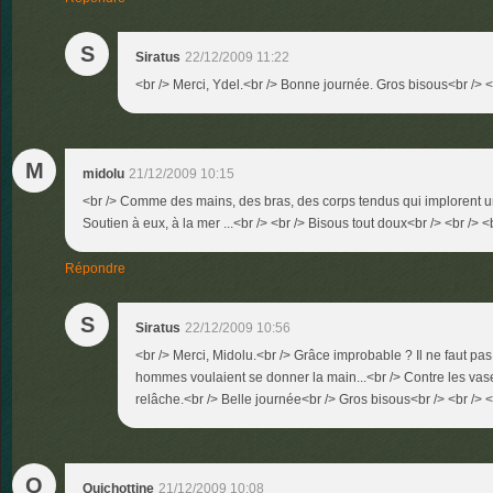
S
Siratus
22/12/2009 11:22
<br /> Merci, Ydel.<br /> Bonne journée. Gros bisous<br /> <b
M
midolu
21/12/2009 10:15
<br /> Comme des mains, des bras, des corps tendus qui implorent un
Soutien à eux, à la mer ...<br /> <br /> Bisous tout doux<br /> <br /> <
Répondre
S
Siratus
22/12/2009 10:56
<br /> Merci, Midolu.<br /> Grâce improbable ? Il ne faut pas
hommes voulaient se donner la main...<br /> Contre les vase
relâche.<br /> Belle journée<br /> Gros bisous<br /> <br /> <
Q
Quichottine
21/12/2009 10:08