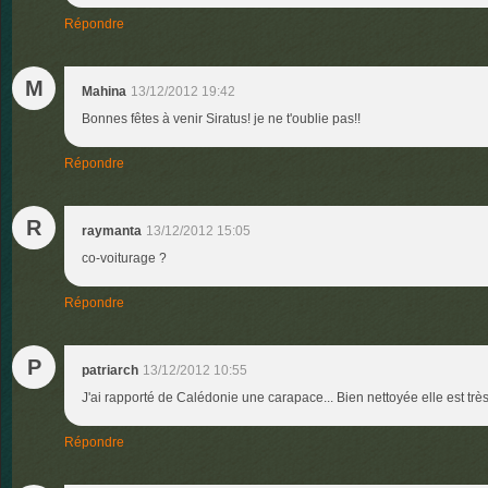
Répondre
M
Mahina
13/12/2012 19:42
Bonnes fêtes à venir Siratus! je ne t'oublie pas!!
Répondre
R
raymanta
13/12/2012 15:05
co-voiturage ?
Répondre
P
patriarch
13/12/2012 10:55
J'ai rapporté de Calédonie une carapace... Bien nettoyée elle est très 
Répondre