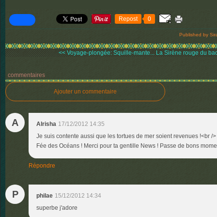
Repost
0
Published by Sir
<< Voyage-plongée: Squille-mante...
La Sirène rouge du bac 
commentaires
Ajouter un commentaire
A
Alrisha
17/12/2012 14:35
Je suis contente aussi que les tortues de mer soient revenues !<br /
Fée des Océans ! Merci pour ta gentille News ! Passe de bons momen
Répondre
P
philae
15/12/2012 14:34
superbe j'adore