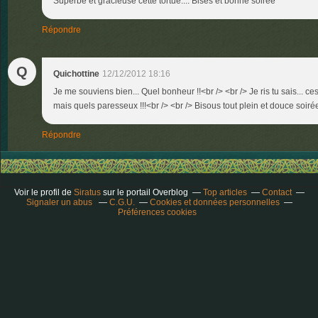
Superbe et gracieuse cette tortue.... Bises et bonne soirée
Répondre
Q
Quichottine
12/12/2012 18:16
Je me souviens bien... Quel bonheur !!<br /> <br /> Je ris tu sais... c
mais quels paresseux !!!<br /> <br /> Bisous tout plein et douce soirée
Répondre
Voir le profil de
Siratus
sur le portail Overblog
Top articles
Contact
Signaler un abus
C.G.U.
Cookies et données personnelles
Préférences cookies