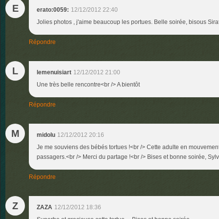
E
erato:0059:
12/12/2012 22:40
Jolies photos , j'aime beaucoup les portues. Belle soirée, bisous Sira
Répondre
L
lemenuisiart
12/12/2012 21:00
Une très belle rencontre<br /> A bientôt
Répondre
M
midolu
12/12/2012 20:16
Je me souviens des bébés tortues !<br /> Cette adulte en mouvemen
passagers.<br /> Merci du partage !<br /> Bises et bonne soirée, Sylv
Répondre
Z
ZAZA
12/12/2012 18:36