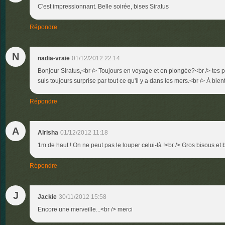
C'est impressionnant. Belle soirée, bises Siratus
Répondre
N
nadia-vraie
01/12/2012 22:14
Bonjour Siratus,<br /> Toujours en voyage et en plongée?<br /> tes ph
suis toujours surprise par tout ce qu'il y a dans les mers.<br /> À bient
Répondre
A
Alrisha
01/12/2012 11:18
1m de haut ! On ne peut pas le louper celui-là !<br /> Gros bisous e
Répondre
J
Jackie
30/11/2012 15:58
Encore une merveille...<br /> merci