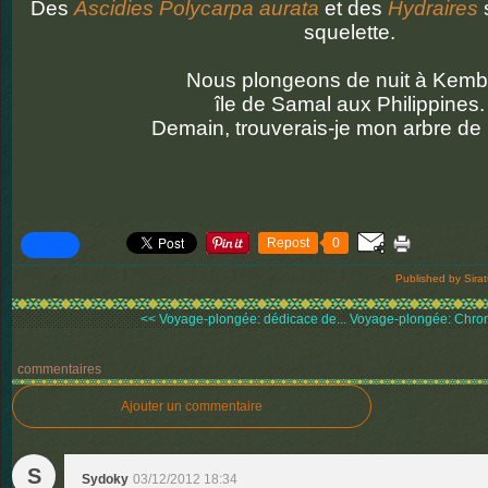
Des
Ascidies Polycarpa aurata
et des
Hydraires
squelette.
Nous plongeons de nuit à Kemba
île de Samal aux Philippines.
Demain, trouverais-je mon arbre de
Repost
0
Published by Sira
<< Voyage-plongée: dédicace de...
Voyage-plongée: Chrom
commentaires
Ajouter un commentaire
S
Sydoky
03/12/2012 18:34