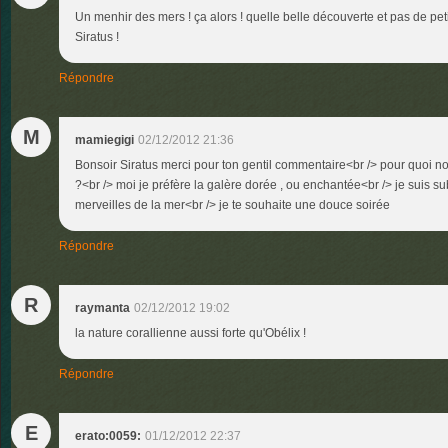
Un menhir des mers ! ça alors ! quelle belle découverte et pas de pet
Siratus !
Répondre
M
mamiegigi
02/12/2012 21:36
Bonsoir Siratus merci pour ton gentil commentaire<br /> pour quoi no
?<br /> moi je préfère la galère dorée , ou enchantée<br /> je suis s
merveilles de la mer<br /> je te souhaite une douce soirée
Répondre
R
raymanta
02/12/2012 19:02
la nature corallienne aussi forte qu'Obélix !
Répondre
E
erato:0059:
01/12/2012 22:37