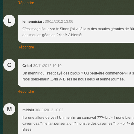
Répondre
L
lemenuisiart
30/11/2012 13:06
C'est magnifique<br /> Sinon j'ai vu à la tv des moules géantes de 80
des moules géantes ?<br /> A bientôt
Répondre
C
Cricri
30/11/2012 10:10
Un menhir qui s'est payé des bijoux ? Ou peut-être commence-t-il à
Noël sous-marin....<br /> Bises de nous deux et bonne journée.
Répondre
M
midolu
30/11/2012 10:02
Il a une allure de yéti ! Un menhir au carnaval ???<br /> Il porte bie
cavernosa " me fait penser à un " monstre des cavernes " ! ;-)<br /> 
Bises.