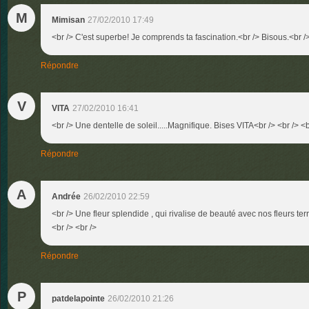
M
Mimisan
27/02/2010 17:49
<br /> C'est superbe! Je comprends ta fascination.<br /> Bisous.<br />
Répondre
V
VITA
27/02/2010 16:41
<br /> Une dentelle de soleil.....Magnifique. Bises VITA<br /> <br /> <b
Répondre
A
Andrée
26/02/2010 22:59
<br /> Une fleur splendide , qui rivalise de beauté avec nos fleurs ter
<br /> <br />
Répondre
P
patdelapointe
26/02/2010 21:26