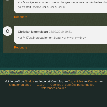
<br /> moi je suis content que tu plonges car je vois de trés belles ch
ça existait...même.<br /> <br /> <br />
Répondre
C
Christian lemenuisiart
26/02/2010 19:51
<br /> C'est incroyablement beau !<br /> <br /> <br />
Répondre
Voir le profil de
Siratus
sur le portail Overblog
Top articles
Contact
Signaler un abus
C.G.U.
Cookies et données personnelles
Préférences cookies