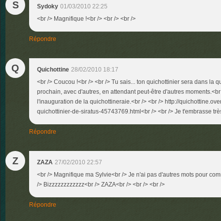
S
Sydoky
01/03/2010 22:25
<br /> Magnifique !<br /> <br /> <br />
Répondre
Q
Quichottine
28/02/2010 18:17
<br /> Coucou !<br /> <br /> Tu sais... ton quichottinier sera dans la q
prochain, avec d'autres, en attendant peut-être d'autres moments.<br 
l'inauguration de la quichottineraie.<br /> <br /> http://quichottine.ove
quichottinier-de-siratus-45743769.html<br /> <br /> Je t'embrasse très 
Répondre
Z
ZAZA
27/02/2010 22:57
<br /> Magnifique ma Sylvie<br /> Je n'ai pas d'autres mots pour co
/> Bizzzzzzzzzzzz<br /> ZAZA<br /> <br /> <br />
Répondre