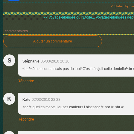
Published by Sir
<< Voyage-plongée où l'Etoile...
Voyages-plongées depui
commentaires
Ajouter un commentaire
S
Stéphanie
05/03/2010 20:10
<br /> Je ne connaissais pas du tout! C'est très joli cette dentelle!<br 
Répondre
K
Kate
02/03/2010 22:28
<br /> quelles merveilleuses couleurs ! bises<br /> <br /> <br />
Répondre