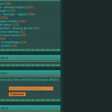
ons
(338)
s - animaux marins
(333)
lages
(319)
 - éponges - algues
(268)
(216)
lages vivants
(136)
de coeur
(115)
anches - limaces de mer
(94)
 sous-marines
(51)
e sous-marine
(50)
(44)
 et coquillages
(24)
 et liens
(19)
Libre
tter
ous pour être averti des nouveaux articles
Libre