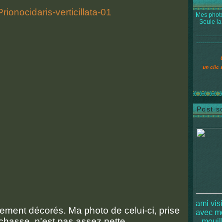
Mes photo
Seule la
-------------
-------------
un clic 
Post s
ami vis
ement décorés. Ma photo de celui-ci, prise
avec 
 chasse, n'est pas assez nette...
mouille