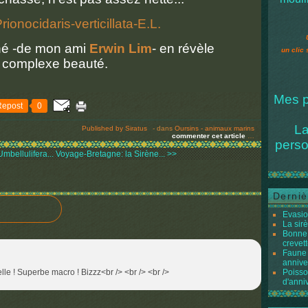
ché -de mon ami
Erwin Lim
- en révèle
un clic 
a complexe beauté.
Mes p
Repost
0
La
Published by Siratus
-
dans
Oursins - animaux marins
commenter cet article
…
perso
bellulifera...
Voyage-Bretagne: la Sirène... >>
Derniè
Evasio
La sir
Bonne 
crevett
Faune 
annive
le ! Superbe macro ! Bizzz<br /> <br /> <br />
Poisso
d'anni