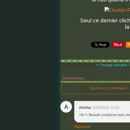
Seul ce dernier cli
l
<< Voyage-plongée: Um
commentaires
Ajouter un commentaire
A
Alrisha
21/04/2011 16:01
<br /> Beauté complexe mais réel
Répondre