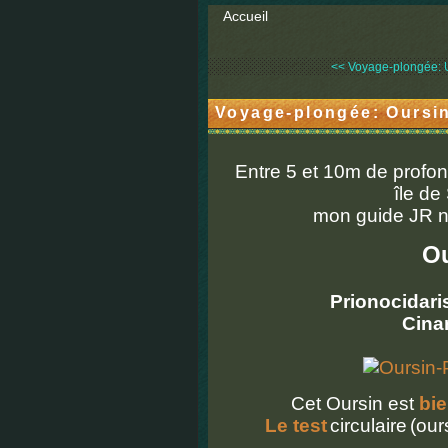
Accueil
<< Voyage-plongée: Um
Voyage-plongée: Oursin 
Entre 5 et 10m de profo
île de
mon guide JR n'
Ou
Prionocidaris
Cina
Cet Oursin est
bi
Le test
circulaire
(our