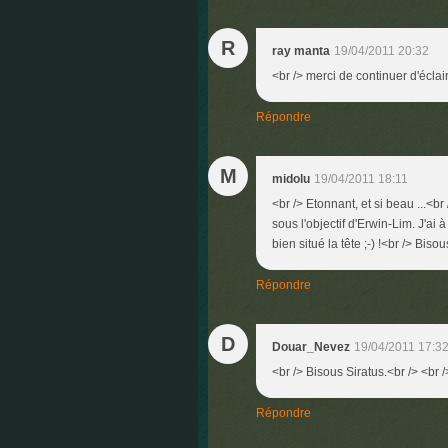
R
ray manta
19/04/2011 20:32
<br /> merci de continuer d'éclair
Répondre
M
midolu
19/04/2011 18:11
<br /> Etonnant, et si beau ...<b
sous l'objectif d'Erwin-Lim. J'a
bien situé la tête ;-) !<br /> Biso
Répondre
D
Douar_Nevez
19/04/2011 17:3
<br /> Bisous Siratus.<br /> <br /
Répondre