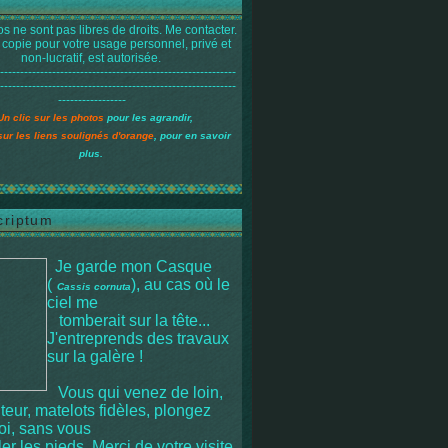
s ne sont pas libres de droits. Me contacter.
 copie pour votre usage personnel, privé et
non-lucratif, est autorisée.
-----------------------------------------------------------
-----------------------------------------------------------
-----------------
Un clic sur les photos
pour les agrandir,
sur les liens soulignés d'orange
, pour en savoir
plus.
criptum
Je garde mon Casque
(
), au cas où le
Cassis cornuta
ciel me
tomberait sur la tête
...
J'entreprends des travaux
sur la galère !
Vous qui venez de loin,
iteur, matelots fidèles, plongez
moi, sans vous
r les pieds. Merci de votre visite.