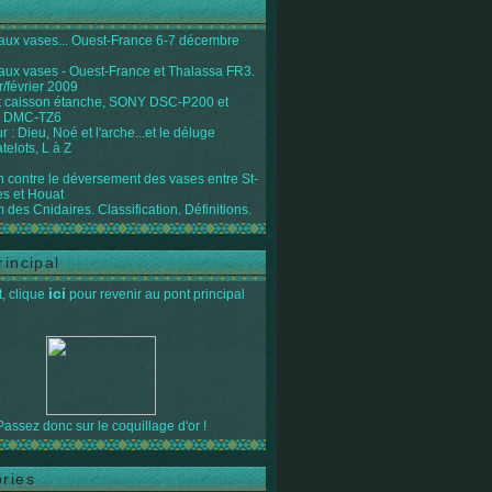
 aux vases... Ouest-France 6-7 décembre
 aux vases - Ouest-France et Thalassa FR3.
r/février 2009
 caisson étanche, SONY DSC-P200 et
 DMC-TZ6
 : Dieu, Noé et l'arche...et le déluge
telots, L à Z
on contre le déversement des vases entre St-
s et Houat
 des Cnidaires. Classification. Définitions.
rincipal
ici
, clique
pour revenir au pont principal
Passez donc sur le coquillage d'or !
ries