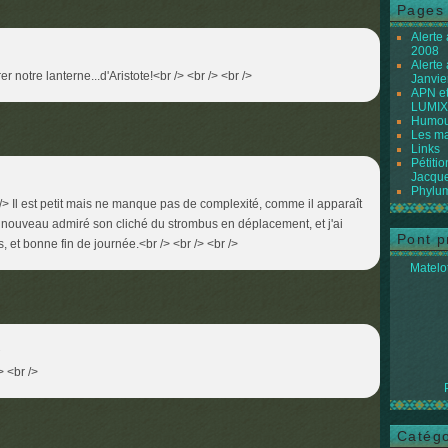
Pages
Alerte
2008
Alerte
er notre lanterne...d'Aristote!<br /> <br /> <br />
Janvie
APN et
LUMIX
Humour
Les ma
Links
Pétiti
Jacque
Phylum
r /> Il est petit mais ne manque pas de complexité, comme il apparaît
i à nouveau admiré son cliché du strombus en déplacement, et j'ai
Pont p
us, et bonne fin de journée.<br /> <br /> <br />
Matelot
2
> <br />
Catégo