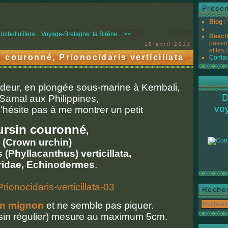
Présen
Blog
:
bellulifera...
Voyage-Bretagne: la Sirène... >>
Descr
passio
18 avril 2011
et les 
couronné, Prionocidaris verticillata
Contac
ndeur, en plongée sous-marine à Kembali,
D
 Samal aux Philippines,
vo
hésite pas à me montrer un petit
rsin couronné
,
(Crown urchin)
 (Phyllacanthus) verticillata,
ridae, Echinodermes
.
Reche
en mignon
et ne semble pas piquer.
sin régulier
) mesure au maximum 5cm.