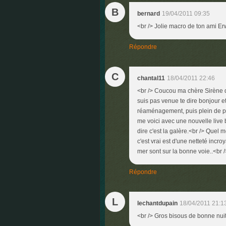
B
bernard
19/04/2011 09:35
<br /> Jolie macro de ton ami Er
Répondre
C
chantal11
18/04/2011 22:46
<br /> Coucou ma chère Sirène d
suis pas venue te dire bonjour e
réaménagement, puis plein de pro
me voici avec une nouvelle live b
dire c'est la galère.<br /> Quel 
c'est vrai est d'une netteté incr
mer sont sur la bonne voie..<br /
Répondre
L
lechantdupain
18/04/2011 21:1
<br /> Gros bisous de bonne nuit 