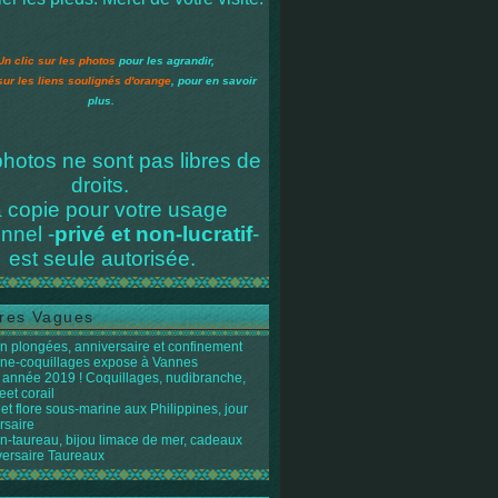
Un clic sur les photos
pour les agrandir,
sur les liens soulignés d'orange
, pour en savoir
plus.
hotos ne sont pas libres de
droits.
 copie pour votre usage
nnel -
privé et non-lucratif
-
est seule autorisée.
res Vagues
n plongées, anniversaire et confinement
ène-coquillages expose à Vannes
année 2019 ! Coquillages, nudibranche,
eet corail
et flore sous-marine aux Philippines, jour
rsaire
n-taureau, bijou limace de mer, cadeaux
versaire Taureaux