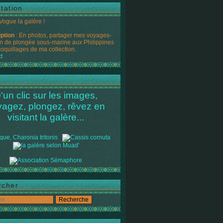
tation
 Vogue la galère !
iption
: En photos, partager mes voyages-
n de plongée sous-marine aux Philippines
coquillages de ma collection.
t
'un clic sur les images,
yagez, plongez, rêvez en
visitant la galère...
rcher