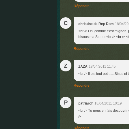
Répondre
C
christine de Rep Dom
18/04/20
<br /> Oh ;comme c'est mignon; je 
bisous ma Siratus<br /> <br /> <b
Répondre
Z
ZAZA
18/04/2011 11:45
<br /> Il est tout petit......Bises e
Répondre
P
patriarch
18/04/2011 10:19
<br /> Tu nous en fais découvrir 
/>
Répondre