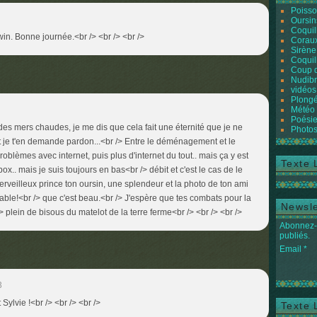
Poiss
Oursin
Coquil
win. Bonne journée.<br /> <br /> <br />
Coraux
Sirène
Coquil
Coup 
Nudibr
vidéos
Plongé
Météo
Poésie
es mers chaudes, je me dis que cela fait une éternité que je ne
Photos
t je t'en demande pardon...<br /> Entre le déménagement et le
blèmes avec internet, puis plus d'internet du tout.. mais ça y est
Texte 
ox.. mais je suis toujours en bas<br /> débit et c'est le cas de le
merveilleux prince ton oursin, une splendeur et la photo de ton ami
oyable!<br /> que c'est beau.<br /> J'espère que tes combats pour la
Newsle
> plein de bisous du matelot de la terre ferme<br /> <br /> <br />
Abonnez-v
publiés.
Email
3
Sylvie !<br /> <br /> <br />
Texte 