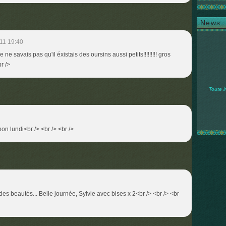
News
11 19:40
ne savais pas qu'il éxistais des oursins aussi petits!!!!!!!!! gros
r />
Toute i
t bon lundi<br /> <br /> <br />
des beautés... Belle journée, Sylvie avec bises x 2<br /> <br /> <br