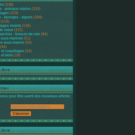
ons
(338)
s - animaux marins
(333)
lages
(319)
 - éponges - algues
(268)
(216)
lages vivants
(136)
de coeur
(115)
anches - limaces de mer
(94)
 sous-marines
(51)
e sous-marine
(50)
(44)
 et coquillages
(24)
 et liens
(19)
Libre
tter
ous pour être averti des nouveaux articles
Libre