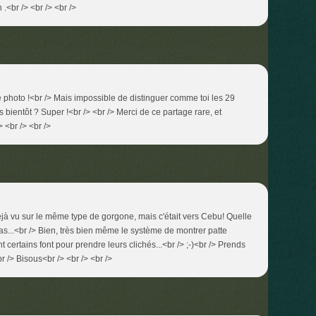
 .<br /> <br /> <br />
me photo !<br /> Mais impossible de distinguer comme toi les 29
s bientôt ? Super !<br /> <br /> Merci de ce partage rare, et
 <br /> <br />
déjà vu sur le même type de gorgone, mais c'était vers Cebu! Quelle
s...<br /> Bien, très bien même le système de montrer patte
certains font pour prendre leurs clichés...<br /> ;-)<br /> Prends
br /> Bisous<br /> <br /> <br />