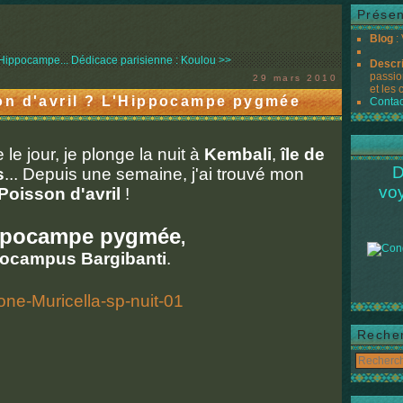
Présen
Blog
:
Hippocampe...
Dédicace parisienne : Koulou >>
Descr
passio
29 mars 2010
et les 
on d'avril ? L'Hippocampe pygmée
Contac
le jour, je plonge la nuit à
Kembali
,
île de
D
s
... Depuis une semaine, j'ai trouvé mon
vo
Poisson d'avril
!
ppocampe pygmée
,
ocampus Bargibanti
.
Reche