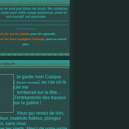
s ne sont pas libres de droits. Me contacter.
 copie pour votre usage personnel, privé et
non-lucratif, est autorisée.
-----------------------------------------------------------
-----------------------------------------------------------
-----------------
Un clic sur les photos
pour les agrandir,
sur les liens soulignés d'orange
, pour en savoir
plus.
criptum
Je garde mon Casque
(
), au cas où le
Cassis cornuta
ciel me
tomberait sur la tête
...
J'entreprends des travaux
sur la galère !
Vous qui venez de loin,
iteur, matelots fidèles, plongez
moi, sans vous
r les pieds. Merci de votre visite.