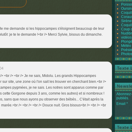
Poiss
Oursin
Coquil
Coraux
Sirène
Coquil
br /> Je me demande si les hippocampes s'éloignent beaucoup de leur
Coup 
Nudibr
t plutôt :je te le demande !<br /> Merci Sylvie, bisous du dimanche.
vidéos
Plongé
Météo
Poésie
Photos
Texte 
:04
r /> <br /> <br /> Je ne sais, Midolu. Les grands Hippocampes
sur site, une zone où l'on sait les trouver en cherchant bien.<br />
Newsle
ocampes pygmées, je ne sais. Les notres sont apparus comme par
s cette Gorgone depuis 3 ans, comme les autres) et si nombreux !
Abonnez-v
publiés.
ous, sans que nous ayons pu observer des bébés... C'était après la
Email
 marée.<br /> <br /> <br /> Douce nuit. Gros bisous<br /> <br /> <br
Texte 