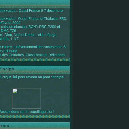
 aux vases... Ouest-France 6-7 décembre
 aux vases - Ouest-France et Thalassa FR3.
r/février 2009
 caisson étanche, SONY DSC-P200 et
 DMC-TZ6
 : Dieu, Noé et l'arche...et le déluge
telots, L à Z
on contre le déversement des vases entre St-
s et Houat
 des Cnidaires. Classification. Définitions.
rincipal
ici
, clique
pour revenir au pont principal
Passez donc sur le coquillage d'or !
ries