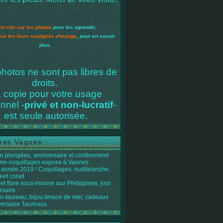
Un clic sur les photos
pour les agrandir,
sur les liens soulignés d'orange
, pour en savoir
plus.
hotos ne sont pas libres de
droits.
 copie pour votre usage
nnel -
privé et non-lucratif
-
est seule autorisée.
res Vagues
n plongées, anniversaire et confinement
ène-coquillages expose à Vannes
année 2019 ! Coquillages, nudibranche,
eet corail
et flore sous-marine aux Philippines, jour
rsaire
n-taureau, bijou limace de mer, cadeaux
versaire Taureaux