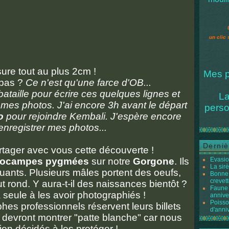
un clic 
sure tout au plus 2cm !
Mes p
 pas ?
Ce n'est qu'une farce d'OB...
ataille pour écrire ces quelques lignes et
La
 mes photos. J'ai encore 3h avant le départ
perso
o
pour rejoindre Kembali. J'espère encore
enregistrer mes photos...
Derniè
artager avec vous cette découverte !
pocampes pygmées
sur notre
Gorgone
. Ils
Evasio
La sir
muants. Plusieurs mâles portent des oeufs,
Bonne 
crevett
t rond. Y aura-t-il des naissances bientôt ?
Faune 
 seule à les avoir photographiés !
annive
Poisso
es professionnels réservent leurs billets
d'anni
Ils devront montrer "patte blanche" car nous
n décidés à les protéger !