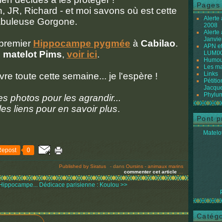
Pages
, JR, Richard - et moi savons où est cette
Alerte
abuleuse Gorgone.
2008
Alerte
Janvie
 premier
Hippocampe pygmée
à
Cabilao
.
APN et
e
matelot Pims
,
voir ici
.
LUMIX
Humour
Les ma
Links
re toute cette semaine... je l'espère !
Pétiti
Jacque
Phylum
les photos pour les agrandir...
 les liens pour en savoir plus
.
Pont p
Matelot
Repost
0
Published by Siratus
-
dans
Oursins - animaux marins
commenter cet article
…
Hippocampe...
Dédicace parisienne : Koulou >>
Catégo