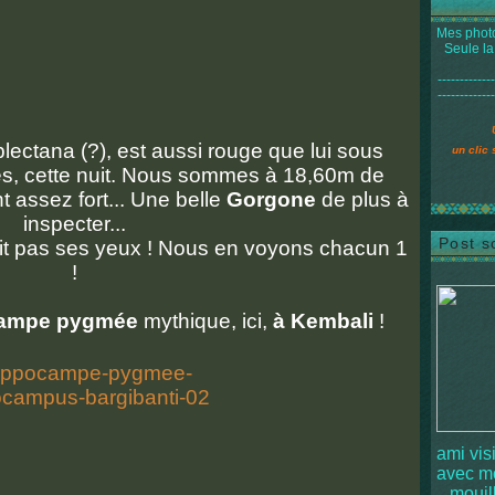
Mes photo
Seule la
-------------
-------------
 plectana (?), est aussi rouge que lui sous
un clic 
es, cette nuit. Nous sommes à 18,60m de
 assez fort... Une belle
Gorgone
de plus à
inspecter...
Post s
it pas ses yeux ! Nous en voyons chacun 1
!
ampe pygmée
mythique, ici,
à Kembali
!
ami vis
avec 
mouille