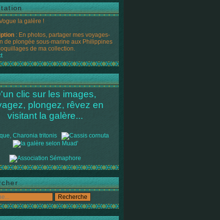
tation
 Vogue la galère !
iption
: En photos, partager mes voyages-
n de plongée sous-marine aux Philippines
coquillages de ma collection.
t
'un clic sur les images,
yagez, plongez, rêvez en
visitant la galère...
rcher