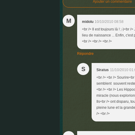
Ajouter un commentaire
M
midolu
10/10/2010 08:58
<br /> Il est toujours là ! ;-)<
lieu de naissance ... Enfin, c'es
<br /> <br /> <br />
Répondre
S
Siratus
11/10/2010 01
<br /> <br /> Sourire<b
semblent souvent rester 
<br /> <br /> Les Hipp
miracle (nous explorion
Ils<br /> ont disparu, t
pleine lune et la grande
/> <br />