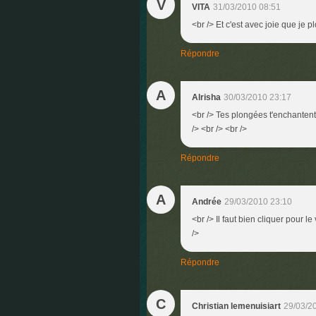
V
VITA
31/03/2010 08:51
<br /> Et c'est avec joie que je 
Répondre
A
Alrisha
30/03/2010 23:17
<br /> Tes plongées t'enchantent 
/> <br /> <br />
Répondre
A
Andrée
29/03/2010 23:10
<br /> Il faut bien cliquer pour le
/>
Répondre
C
Christian lemenuisiart
29/03/2