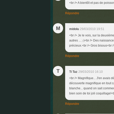
<br /> A bientôt et pas de poisson
Répondre
M
midolu
29/03/2010 19:51
<br /> Je le vois, sur la deuxiè
autres ... ;-)<br /> Des naissance
précieux.<br /> Gros bisous<br />
Répondre
T
Ti Taz
29/03/2010 16:10
<br /> Magnifique... J'en avais 
découverte magnifique en tout ca
blanche... quand on sait comment 
bien soin de toi joli coquillage!<
Répondre