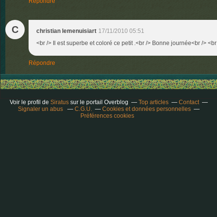
Répondre
C
christian lemenuisiart
17/11/2010 05:51
<br /> Il est superbe et coloré ce petit .<br /> Bonne journée<br /> <br
Répondre
Voir le profil de
Siratus
sur le portail Overblog
Top articles
Contact
Signaler un abus
C.G.U.
Cookies et données personnelles
Préférences cookies