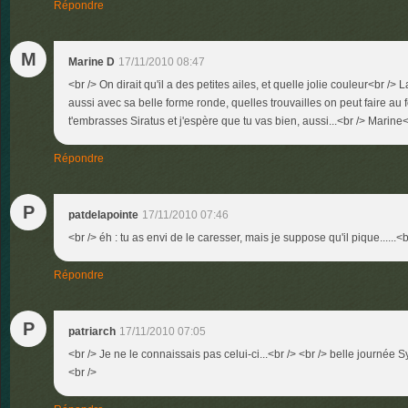
Répondre
M
Marine D
17/11/2010 08:47
<br /> On dirait qu'il a des petites ailes, et quelle jolie couleur<br />
aussi avec sa belle forme ronde, quelles trouvailles on peut faire au 
t'embrasses Siratus et j'espère que tu vas bien, aussi...<br /> Marine<b
Répondre
P
patdelapointe
17/11/2010 07:46
<br /> éh : tu as envi de le caresser, mais je suppose qu'il pique......<b
Répondre
P
patriarch
17/11/2010 07:05
<br /> Je ne le connaissais pas celui-ci...<br /> <br /> belle journée S
<br />