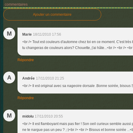
commentaires
Ajouter un commentaire
M
Marie
18/11/2010 17:56
<br /> Tout est couleurs d'automne chez toi en ce moment. C'est très 
tu changeras de couleurs alors? Chouette, j'ai hâte...<br /> <br /> <br
Répondre
A
Andrée
17/11/2010 21:25
<br /> Il est original avec sa nageoire dorsale .Bonne soirée, bisous S
Répondre
M
midolu
17/11/2010 20:55
<br /> Il est flamboyant mais pas fier ! Son oeil curieux semble aussi pl
ne te nargue pas un peu ? ;-)<br /> <br /> Bisous et bonne soirée ...<br