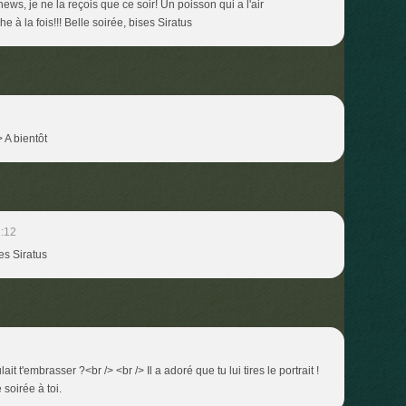
ws, je ne la reçois que ce soir! Un poisson qui a l'air
he à la fois!!! Belle soirée, bises Siratus
 A bientôt
:12
ses Siratus
ait t'embrasser ?<br /> <br /> Il a adoré que tu lui tires le portrait !
 soirée à toi.