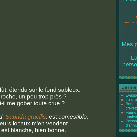
un clic 
Mes p
La
perso
Derniè
ffût, étendu sur le fond sableux.
roche, un peu trop près ?
Evasio
La sir
-il me gober toute crue ?
Bonne 
crevett
Faune 
d,
Saurida gracilis
, est
comestible
.
annive
Poisso
urs locaux m'en vendent.
d'anni
 est blanche, bien bonne.