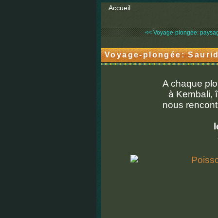
Accueil
<< Voyage-plongée: paysage
Voyage-plongée: Saurid
A chaque plo
à Kembali, 
nous rencont
l