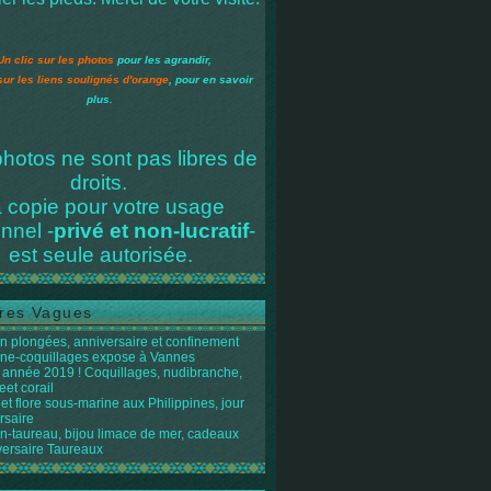
Un clic sur les photos
pour les agrandir,
sur les liens soulignés d'orange
, pour en savoir
plus.
hotos ne sont pas libres de
droits.
 copie pour votre usage
nnel -
privé et non-lucratif
-
est seule autorisée.
res Vagues
n plongées, anniversaire et confinement
ène-coquillages expose à Vannes
année 2019 ! Coquillages, nudibranche,
eet corail
et flore sous-marine aux Philippines, jour
rsaire
n-taureau, bijou limace de mer, cadeaux
versaire Taureaux