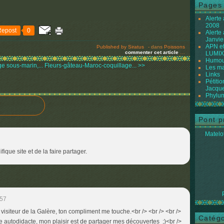
Pages
Alerte
2008
Repost
0
Alerte
Janvie
APN et
Published by Siratus
-
dans
Poissons
commenter cet article
…
LUMIX
Humour
 sous-marin,...
Fleurs-gâteau-Maroc-coquillage... >>
Les ma
Links
Pétiti
Jacque
Phylum
Pont p
Matelot
ique site et de la faire partager.
:57
i, visiteur de la Galère, ton compliment me touche.<br /> <br /> <br />
Catégo
 autodidacte, mon plaisir est de partager mes découvertes ;)<br />