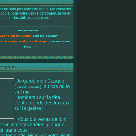
s ne sont pas libres de droits. Me contacter.
 copie pour votre usage personnel, privé et
non-lucratif, est autorisée.
-----------------------------------------------------------
-----------------------------------------------------------
-----------------
Un clic sur les photos
pour les agrandir,
sur les liens soulignés d'orange
, pour en savoir
plus.
criptum
Je garde mon Casque
(
), au cas où le
Cassis cornuta
ciel me
tomberait sur la tête
...
J'entreprends des travaux
sur la galère !
Vous qui venez de loin,
iteur, matelots fidèles, plongez
moi, sans vous
r les pieds. Merci de votre visite.