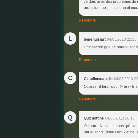
Je dois avoir des problèmes de ne
préhistorique , il est beau et moc
Répondre
L
lemenuisiart
04/05/2013 22:15
Une sacrée gueule pour lui<br />
Répondre
C
Claudine/canelle
04/05/2013 22
Oupsss...il ferait peur !!<br /> Bi
Répondre
Q
Quichottine
04/05/2013 20:18
Oh non... Ne vois-tu pas qu'il voul
<br /> <br /> Bisous doux et belle