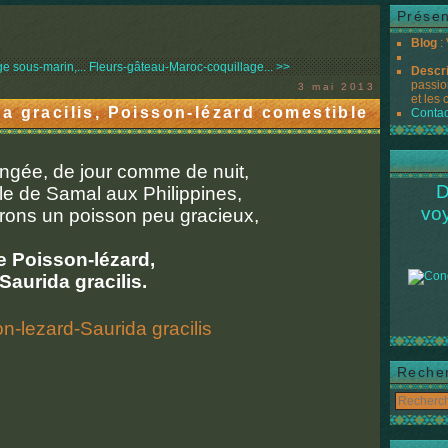
Présen
Blog
:
 sous-marin,...
Fleurs-gâteau-Maroc-coquillage... >>
Descr
passio
3 mai 2013
et les 
a gracilis, Poisson-lézard comestible
Contac
ngée, de jour comme de nuit,
D
île de Samal aux Philippines,
vo
rons un poisson peu gracieux,
e Poisson-lézard,
Saurida gracilis.
Reche