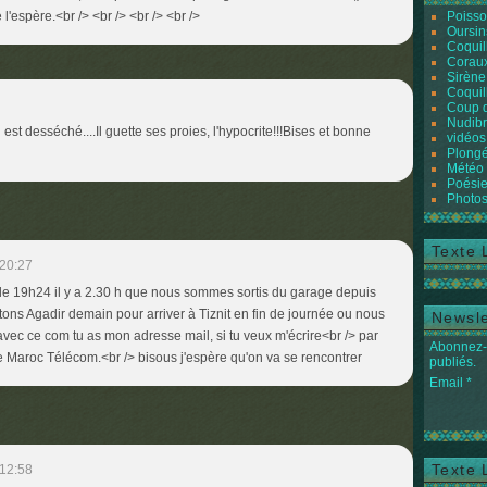
e l'espère.<br /> <br /> <br /> <br />
Poiss
Oursin
Coquil
Coraux
Sirène
Coquil
Coup 
Nudibr
il est desséché....Il guette ses proies, l'hypocrite!!!Bises et bonne
vidéos
Plongé
Météo
Poésie
Photos
Texte 
20:27
e 19h24 il y a 2.30 h que nous sommes sortis du garage depuis
ttons Agadir demain pour arriver à Tiznit en fin de journée ou nous
Newsle
avec ce com tu as mon adresse mail, si tu veux m'écrire<br /> par
Abonnez-v
Maroc Télécom.<br /> bisous j'espère qu'on va se rencontrer
publiés.
Email
Texte 
12:58