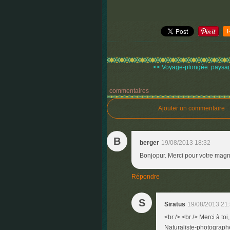
<< Voyage-plongée: paysage
commentaires
Ajouter un commentaire
B
berger
19/08/2013 18:32
Bonjopur. Merci pour votre magnif
Répondre
S
Siratus
19/08/2013 21
<br /> <br /> Merci à to
Naturaliste-photographe