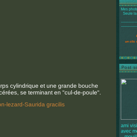
Mes photo
Seule la
-------------
-------------
un clic 
Post s
rps cylindrique et une grande bouche
cérées, se terminant en "cul-de-poule".
ami vis
avec 
mouille