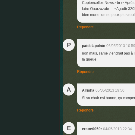
Copier/coller. News.<br /> Aprè
faire Ouarzazate ---> Agadir 320k
bien morte, on ne peux plus roul
Répondre
P
patdelapointe
06/05/2013 10:5
non mais, same viendrait pas à l'
la queue.
Répondre
A
Alrisha
05/05/2013 19:50
Si sa chair est bonne, ça compe
Répondre
E
erato:0059:
04/05/2013 22:34