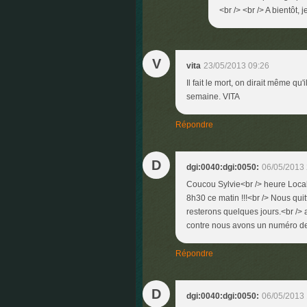
<br /> <br /> A bientôt, j
V
vita
23/05/2013 09:26
Il fait le mort, on dirait même qu'
semaine. VITA
Répondre
D
dgi:0040:dgi:0050:
06/05/2013 
Coucou Sylvie<br /> heure Local
8h30 ce matin !!!<br /> Nous qui
resterons quelques jours.<br /> 
contre nous avons un numéro de 
Répondre
D
dgi:0040:dgi:0050:
06/05/2013 