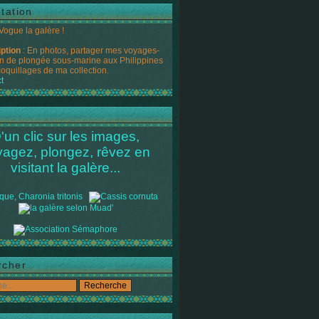
tation
 Vogue la galère !
iption
: En photos, partager mes voyages-
n de plongée sous-marine aux Philippines
coquillages de ma collection.
t
'un clic sur les images,
yagez, plongez, rêvez en
visitant la galère...
rcher