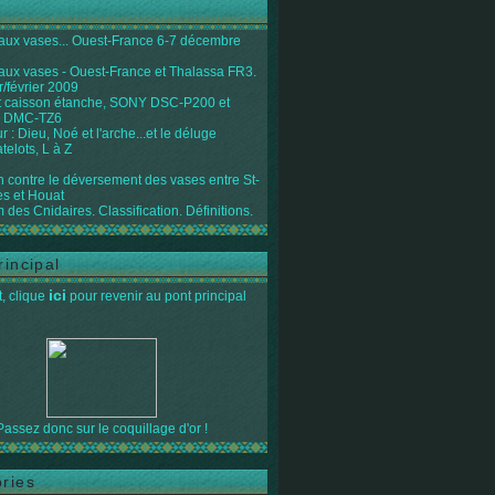
 aux vases... Ouest-France 6-7 décembre
 aux vases - Ouest-France et Thalassa FR3.
r/février 2009
 caisson étanche, SONY DSC-P200 et
 DMC-TZ6
 : Dieu, Noé et l'arche...et le déluge
telots, L à Z
on contre le déversement des vases entre St-
s et Houat
 des Cnidaires. Classification. Définitions.
rincipal
ici
, clique
pour revenir au pont principal
Passez donc sur le coquillage d'or !
ries