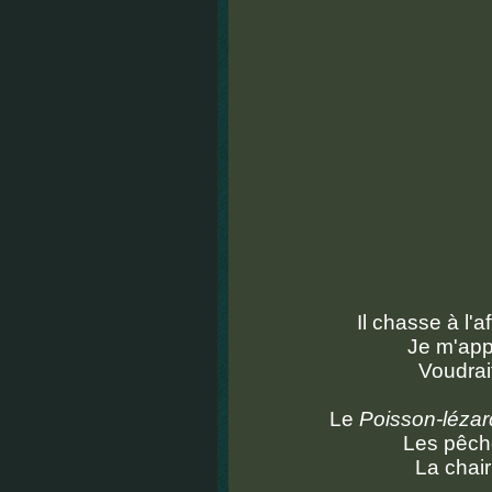
Il chasse à l'a
Je m'app
Voudrait
Le
Poisson-lézar
Les pêche
La chair