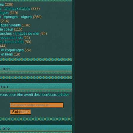
ons
(338)
s - animaux marins
(333)
lages
(319)
 - éponges - algues
(268)
(216)
lages vivants
(136)
de coeur
(115)
anches - limaces de mer
(94)
 sous-marines
(51)
e sous-marine
(50)
(44)
 et coquillages
(24)
 et liens
(19)
Libre
tter
ous pour être averti des nouveaux articles
Libre