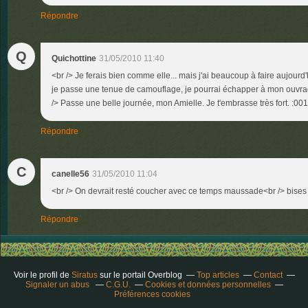
Répondre
Q
Quichottine
31/05/2010 11:40
<br /> Je ferais bien comme elle... mais j'ai beaucoup à faire aujourd'h
je passe une tenue de camouflage, je pourrai échapper à mon ouvrage 
/> Passe une belle journée, mon Amielle. Je t'embrasse très fort. :0010
Répondre
C
canelle56
31/05/2010 11:04
<br /> On devrait resté coucher avec ce temps maussade<br /> bises S
Répondre
Voir le profil de
Siratus
sur le portail Overblog
Top articles
Contact
Signaler un abus
C.G.U.
Cookies et données personnelles
Préférences cookies