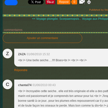
Repost
0
Published by Sir
<< Voyage-plongée: Scorpaenopsis...
Voyage aux Philippin
commentaires
Ajouter un commentaire
Z
ZAZA
01/06/2010 15:32
<br /> Une belle seiche.....!!!! Bises<br /> <br /> <br />
Répondre
C
chantal74
01/06/2010 00:43
<br /> Incroyable cette seiche.. elle est très originale et elle a des p
marin est passionnant et je comprends ton amour pour lui.<br /> J'esp
bonne santé à ce jour.. pour les plumes elles repousseront car il y 
et de toute façon les oiseaux le perde. Mais bon comme tu dis<br /> 