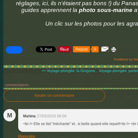
réglages, ici, ils n'étaient pas bons !) du Pan
guides apprennent la
photo sous-marine
a
Un clic sur les photos pour les agra
Repost
0
Published by Sir
<< Voyage-plongée: la Gorgone...
Voyage-plongée: partena
commentaires
Ajouter un commentaire
M
Mahina
27/03/2010 08:56
<br /> Elle se fait "méchante" et.. si belle quand elle repart!<br /> <br 
Répondre