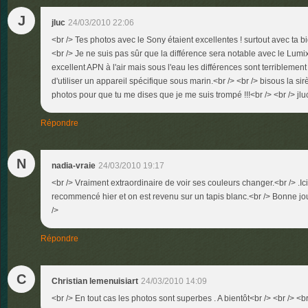
J
jluc
24/03/2010 22:06
<br /> Tes photos avec le Sony étaient excellentes ! surtout avec ta bi
<br /> Je ne suis pas sûr que la différence sera notable avec le Lumix 
excellent APN à l'air mais sous l'eau les différences sont terribleme
d'utiliser un appareil spécifique sous marin.<br /> <br /> bisous la sir
photos pour que tu me dises que je me suis trompé !!!<br /> <br /> jluc
Répondre
N
nadia-vraie
24/03/2010 19:17
<br /> Vraiment extraordinaire de voir ses couleurs changer.<br /> .Ici
recommencé hier et on est revenu sur un tapis blanc.<br /> Bonne jou
/>
Répondre
C
Christian lemenuisiart
24/03/2010 14:09
<br /> En tout cas les photos sont superbes . A bientôt<br /> <br /> <br