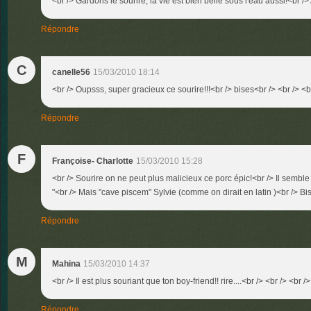
<br /> Gardons le sourire, la vie est bien belle sous l'eau aussi!<br />
Répondre
C
canelle56
15/03/2010 18:14
<br /> Oupsss, super gracieux ce sourire!!!<br /> bises<br /> <br /> <b
Répondre
F
Françoise- Charlotte
15/03/2010 15:28
<br /> Sourire on ne peut plus malicieux ce porc épic!<br /> Il semble 
"<br /> Mais "cave piscem" Sylvie (comme on dirait en latin )<br /> Bis
Répondre
M
Mahina
15/03/2010 14:37
<br /> Il est plus souriant que ton boy-friend!! rire....<br /> <br /> <br />
Répondre