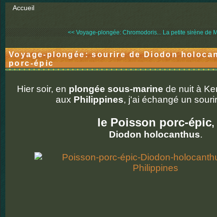
Accueil
<< Voyage-plongée: Chromodoris...
La petite sirène de 
Voyage-plongée: sourire de Diodon holoca
porc-épic
Hier soir, en
plongée sous-marine
de nuit à Ke
aux
Philippines
, j'ai échangé un souri
le Poisson porc-épic
,
Diodon holocanthus
.