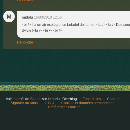
M
midolu
15/03/2010 12:56
<br /> Il a un air espiègle, ce farfadet de la mer !<br /> <br /> Des sou
Sylvie !<br /> <br /> <br />
Répondre
Voir le profil de
Siratus
sur le portail Overblog
Top articles
Contact
Signaler un abus
C.G.U.
Cookies et données personnelles
Préférences cookies