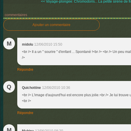
<< Voyage-plongée: Chromodoris...
La petite sirène de 
commentaires
Ajouter un commentaire
M
midolu
12/06/2010 15:50
<br /> Il a un " sourire " d'enfant ... Spontané !<br /> <br /> Un peu mal
/>
Répondre
Q
Quichottine
12/06/2010 10:36
<br /> L'image d'aujourd'hui est encore plus jolie.<br /> Je lui trouve u
<br />
Répondre
M