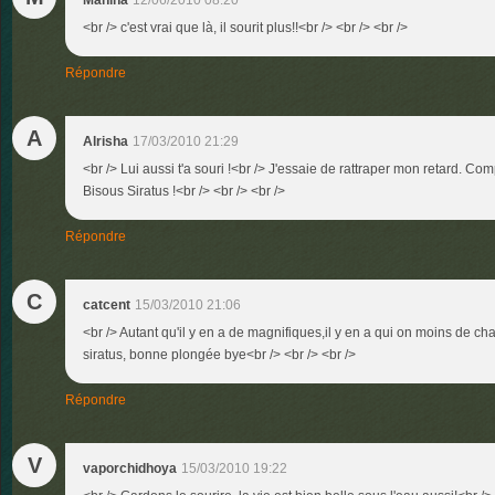
Mahina
12/06/2010 08:20
<br /> c'est vrai que là, il sourit plus!!<br /> <br /> <br />
Répondre
A
Alrisha
17/03/2010 21:29
<br /> Lui aussi t'a souri !<br /> J'essaie de rattraper mon retard. C
Bisous Siratus !<br /> <br /> <br />
Répondre
C
catcent
15/03/2010 21:06
<br /> Autant qu'il y en a de magnifiques,il y en a qui on moins de ch
siratus, bonne plongée bye<br /> <br /> <br />
Répondre
V
vaporchidhoya
15/03/2010 19:22