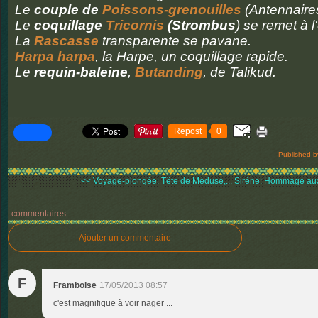
Le
couple de
Poissons-grenouilles
(Antennaire
Le
coquillage
Tricornis
(Strombus
) se remet à l
La
Rascasse
transparente se pavane.
Harpa harpa
, la Harpe, un coquillage rapide.
Le
requin-baleine
,
Butanding
, de Talikud.
Repost
0
Published b
<< Voyage-plongée: Tête de Méduse,...
Sirène: Hommage aux 
commentaires
Ajouter un commentaire
F
Framboise
17/05/2013 08:57
c'est magnifique à voir nager ...