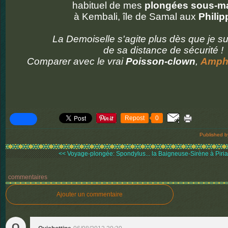
habituel de mes
plongées sous-m
à Kembali, île de Samal aux
Philip
La Demoiselle s'agite plus dès que je sui
de sa distance de sécurité !
Comparer avec le vrai
Poisson-clown
,
Amphi
Repost
0
Published b
<< Voyage-plongée: Spondylus...
la Baigneuse-Sirène à Piriac
commentaires
Ajouter un commentaire
Q