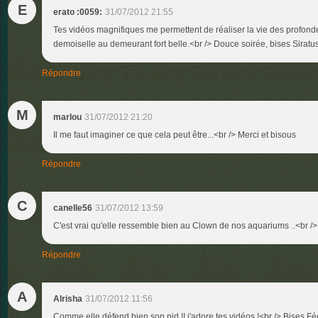
E
erato :0059:
31/07/2012 21:55
Tes vidéos magnifiques me permettent de réaliser la vie des profondeu
demoiselle au demeurant fort belle.<br /> Douce soirée, bises Siratu
Répondre
M
marlou
31/07/2012 21:20
Il me faut imaginer ce que cela peut être...<br /> Merci et bisous
Répondre
C
canelle56
31/07/2012 13:59
C'est vrai qu'elle ressemble bien au Clown de nos aquariums ..<br />
Répondre
A
Alrisha
31/07/2012 11:56
Comme elle défend bien son nid !! j'adore tes vidéos !<br /> Bises F