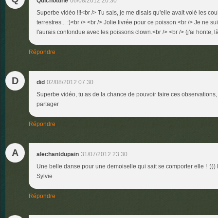
Quichottine
06/08/2012 20:30
Superbe vidéo !!!<br /> Tu sais, je me disais qu'elle avait volé les c
terrestres... :)<br /> <br /> Jolie livrée pour ce poisson.<br /> Je ne s
l'aurais confondue avec les poissons clown.<br /> <br /> (j'ai honte, là.
Répondre
D
did
02/08/2012 07:30
Superbe vidéo, tu as de la chance de pouvoir faire ces observations, 
partager
Répondre
A
alechantdupain
31/07/2012 23:30
Une belle danse pour une demoiselle qui sait se comporter elle ! :)))
Sylvie
Répondre