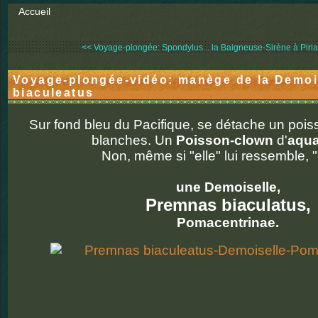
Accueil
<< Voyage-plongée: Spondylus...
la Baigneuse-Sirène à Piriac
Voyage-plongée-vidéo: manège de la Demoi
biaculeatus
Sur fond bleu du Pacifique, se détache un pois
blanches. Un
Poisson-clown
d'
aqu
Non, même si "elle" lui ressemble, "e
une Demoiselle,
Premnas biaculatus,
Pomacentrinae.