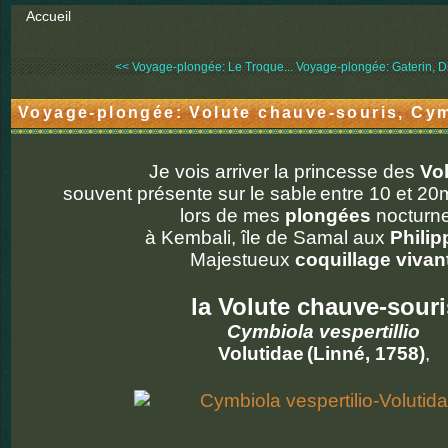
Accueil
<< Voyage-plongée: Le Troque...
Voyage-plongée: Gaterin, D
Voyage-plongée: Volute chauve-souris, Cym
Je vois arriver la princesse des
Vo
souvent présente sur le sable
entre 10 et 20
lors de mes
plongées
nocturn
à Kembali, île de Samal aux
Philip
Majestueux
coquillage vivan
la Volute chauve-souri
Cymbiola vespertillio
Volutidae
(Linné, 1758)
,