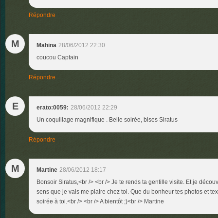
Répondre
M
Mahina
28/06/2012 22:30
coucou Captain
Répondre
E
erato:0059:
28/06/2012 22:29
Un coquillage magnifique . Belle soirée, bises Siratus
Répondre
M
Martine
28/06/2012 18:17
Bonsoir Siratus,<br /> <br /> Je te rends ta gentille visite. Et je déc
sens que je vais me plaire chez toi. Que du bonheur tes photos et te
soirée à toi.<br /> <br /> A bientôt ;)<br /> Martine