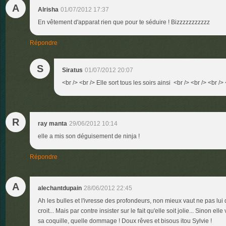
A
Alrisha
01/07/2012 17:37
En vêtement d'apparat rien que pour te séduire ! Bizzzzzzzzzzz
Répondre
S
Siratus
01/07/2012 20:07
<br /> <br /> Elle sort tous les soirs ainsi <br /> <br /> <br /> 
R
ray manta
29/06/2012 10:14
elle a mis son déguisement de ninja !
Répondre
A
alechantdupain
28/06/2012 22:45
Ah les bulles et l'ivresse des profondeurs, non mieux vaut ne pas lui d
croit... Mais par contre insister sur le fait qu'elle soit jolie... Sinon el
sa coquille, quelle dommage ! Doux rêves et bisous itou Sylvie !