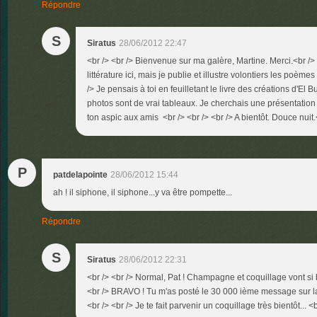
Répondre
S
Siratus
28/06/2012 22:47
<br /> <br /> Bienvenue sur ma galère, Martine. Merci.<br /> 
littérature ici, mais je publie et illustre volontiers les poème
/> Je pensais à toi en feuilletant le livre des créations d'El B
photos sont de vrai tableaux. Je cherchais une présentation
ton aspic aux amis <br /> <br /> <br /> A bientôt. Douce nuit.<
P
patdelapointe
28/06/2012 15:44
ah ! il siphone, il siphone...y va être pompette...
Répondre
S
Siratus
28/06/2012 22:31
<br /> <br /> Normal, Pat ! Champagne et coquillage vont si 
<br /> BRAVO ! Tu m'as posté le 30 000 ième message sur la 
<br /> <br /> Je te fait parvenir un coquillage très bientôt... <b