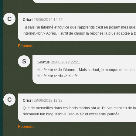
C
Cricri
28/06/2012 14:32
Tu sais j'ai tâtonné et tout ce que j'apprends c'est en posant mes q
internet.<br /> Après, il suffit de choisir la réponse la plus adaptée à t
Répondre
S
Siratus
28/06/2012 22:21
<br /> <br /> Je tâtonne... Mais surtout, je manque de temps, 
<br /> <br /> <br /> <br />
C
Cricri
28/06/2012 11:32
Que de merveilles dans tes fonds marins.<br /> J'ai vraiment eu de la 
découvert ton blog !!!<br /> Bisous X2 et excellente journée.
Répondre