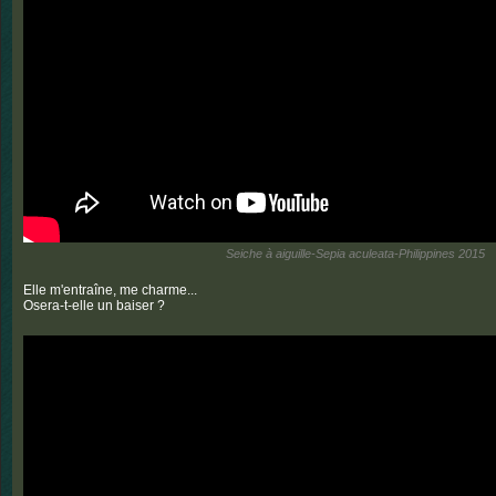
Seiche à aiguille-Sepia aculeata-Philippines 2015
Elle m'entraîne, me charme...
Osera-t-elle un baiser ?