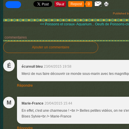
Repost
0
Published b
<< Poissons et coraux- Aquarium...
Oeufs de Poissons-clo
commentaires
Ajouter un commentaire
É
écureuil bleu
23/04/2015 19:58
Merci de nus faire découvrir ce monde sous-marin avec tes magnifiq
Répondre
M
Marie-France
20/04/2015 15:44
En effet, c'est une charmeuse ! <br /> Belles petites vidéos, on ne s'e
Bises Sylvie<br /> Marie-France
Répondre