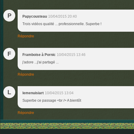
P
Papycousteau
10/04/2015 20:40
Trois vidéos qualité ... professionnelle. Superbe !
Répondre
F
Framboise à Pornic
10/04/2015 13:46
j'adore ...j'ai partagé ...
Répondre
L
lemenuisiart
10/04/2015 13:04
Superbe ce passage <br /> A bientôt
Répondre