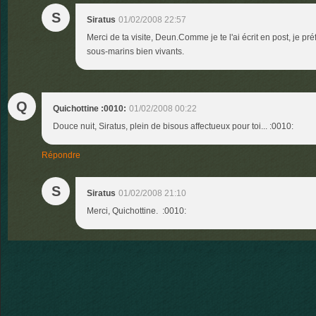
S
Siratus
01/02/2008 22:57
Merci de ta visite, Deun.Comme je te l'ai écrit en post, je p
sous-marins bien vivants.
Q
Quichottine :0010:
01/02/2008 00:22
Douce nuit, Siratus, plein de bisous affectueux pour toi... :0010:
Répondre
S
Siratus
01/02/2008 21:10
Merci, Quichottine. :0010: