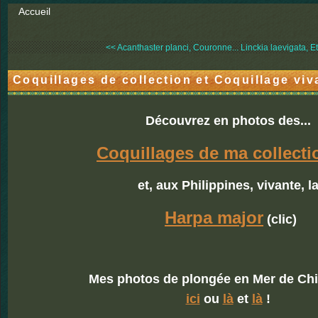
Accueil
<< Acanthaster planci, Couronne...
Linckia laevigata, Et
Coquillages de collection et Coquillage viv
Découvrez en photos des...
Coquillages de ma collecti
et, aux Philippines, vivante, l
Harpa major
(clic)
Mes photos de plongée en Mer de Ch
ici
ou
là
et
là
!