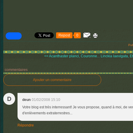
Repost
0
Pub
<< Acanthaster planci, Couronne...
Linckia laevigata, Et
commentaires
Ajouter un commentaire
D
deun
01/02/2008 15:10
Votre blog est trés interressant! Je vous propose, quand à moi, de ve
d'enlèvements extraterrestres...
Répondre