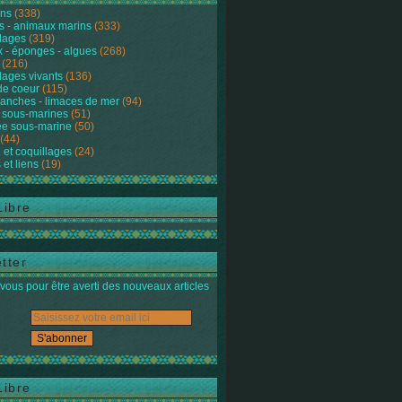
ons
(338)
s - animaux marins
(333)
lages
(319)
 - éponges - algues
(268)
(216)
lages vivants
(136)
de coeur
(115)
anches - limaces de mer
(94)
 sous-marines
(51)
e sous-marine
(50)
(44)
 et coquillages
(24)
 et liens
(19)
Libre
tter
ous pour être averti des nouveaux articles
Libre