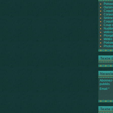
Poiss
Oursin
Coquil
Coraux
Sirène
Coquil
Coup 
Nudibr
vidéos
Plongé
Météo
Poésie
Photos
Texte 
Newsle
Abonnez-v
publiés.
Email
Texte 