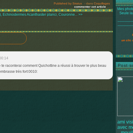
Published by Siratus
-
dans
Coquillages
commenter cet article
…
Mes photo
Seule la
), Echinodermes
Acanthaster planci, Couronne... >>
-------------
-------------
un clic 
00:14
Post s
je te raconterai comment Quichottine a réussi à trouver le plus beau
'embrasse très fort:0010:
ami vis
avec 
mouille