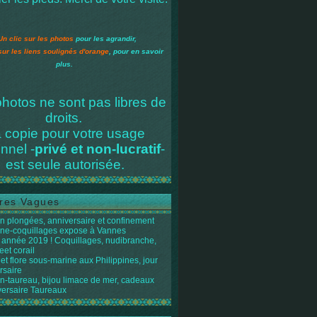
Un clic sur les photos
pour les agrandir,
sur les liens soulignés d'orange
, pour en savoir
plus.
hotos ne sont pas libres de
droits.
 copie pour votre usage
nnel -
privé et non-lucratif
-
est seule autorisée.
res Vagues
n plongées, anniversaire et confinement
ène-coquillages expose à Vannes
année 2019 ! Coquillages, nudibranche,
eet corail
et flore sous-marine aux Philippines, jour
rsaire
n-taureau, bijou limace de mer, cadeaux
versaire Taureaux