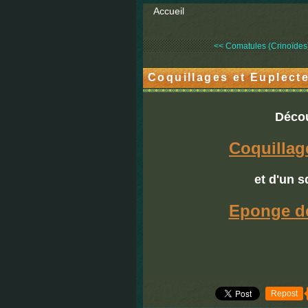
Accueil
<< Comatules (Crinoïdes
Coquillages et Euplecte
Décou
Coquillag
et d'un s
Eponge de
Repost