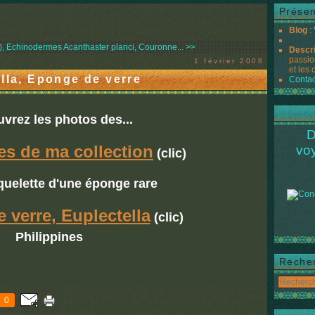
Présen
Blog
:
), Echinodermes
Acanthaster planci, Couronne... >>
Descr
passio
1 février 2008
et les 
lla, Eponge de verre
Contac
vrez les photos des...
D
es de ma collection
vo
(clic)
quelette d'une éponge rare
 verre, Euplectella
(clic)
Philippines
Reche
0