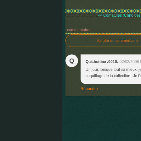
<< Comatules (Crinoïdes
commentaires
Ajouter un commentaire
Q
Quichottine :0010:
02/02/2008 
Un jour, lorsque tout ira mieux, 
coquillage de ta collection...Je t
Répondre