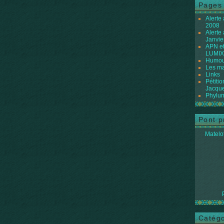
Pages
Alerte
2008
Alerte
Janvie
APN et
LUMIX
Humour
Les ma
Links
Pétiti
Jacque
Phylum
Pont p
Matelot
Catégo