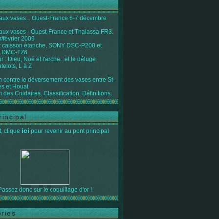
 aux vases... Ouest-France 6-7 décembre
 aux vases - Ouest-France et Thalassa FR3.
r/février 2009
 caisson étanche, SONY DSC-P200 et
 DMC-TZ6
 : Dieu, Noé et l'arche...et le déluge
telots, L à Z
on contre le déversement des vases entre St-
s et Houat
 des Cnidaires. Classification. Définitions.
rincipal
ici
, clique
pour revenir au pont principal
Passez donc sur le coquillage d'or !
ries