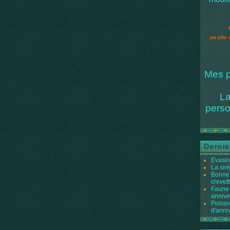
un clic 
Mes p
La
perso
Derniè
Evasio
La sir
Bonne 
crevett
Faune 
annive
Poisso
d'anni