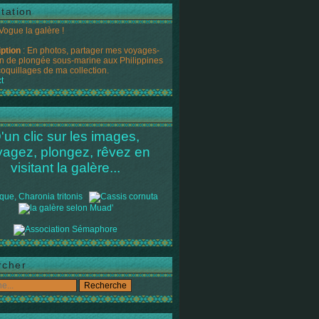
tation
 Vogue la galère !
iption
: En photos, partager mes voyages-
n de plongée sous-marine aux Philippines
coquillages de ma collection.
t
'un clic sur les images,
yagez, plongez, rêvez en
visitant la galère...
rcher