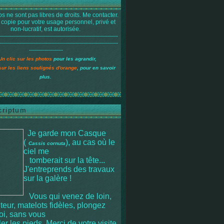
s ne sont pas libres de droits. Me contacter.
 copie pour votre usage personnel, privé et
non-lucratif, est autorisée.
-----------------------------------------------------------
-----------------------------------------------------------
-----------------
Un clic sur les photos
pour les agrandir,
sur les liens soulignés d'orange
, pour en savoir
plus.
criptum
Je garde mon Casque
(
), au cas où le
Cassis cornuta
ciel me
tomberait sur la tête
...
J'entreprends des travaux
sur la galère !
Vous qui venez de loin,
iteur, matelots fidèles, plongez
moi, sans vous
r les pieds. Merci de votre visite.