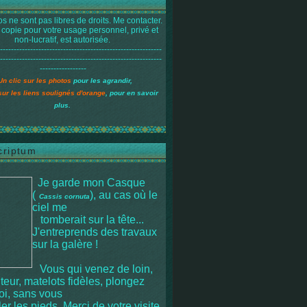
s ne sont pas libres de droits. Me contacter.
 copie pour votre usage personnel, privé et
non-lucratif, est autorisée.
-----------------------------------------------------------
-----------------------------------------------------------
-----------------
Un clic sur les photos
pour les agrandir,
sur les liens soulignés d'orange
, pour en savoir
plus.
criptum
Je garde mon Casque
(
), au cas où le
Cassis cornuta
ciel me
tomberait sur la tête
...
J'entreprends des travaux
sur la galère !
Vous qui venez de loin,
iteur, matelots fidèles, plongez
moi, sans vous
r les pieds. Merci de votre visite.