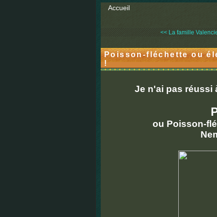
Accueil
<< La famille Valencie
Poisson-fléchette ou él
!
Je n'ai pas réussi
P
ou Poisson-flé
Nem