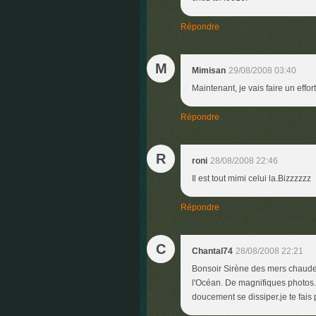
Répondre
M
Mimisan
29/08/2008 03:40
Maintenant, je vais faire un effo
Répondre
R
roni
28/08/2008 22:46
Il est tout mimi celui la.Bizzzzzz
Répondre
C
Chantal74
28/08/2008 22:21
Bonsoir Sirène des mers chaudes,
l'Océan. De magnifiques photos..
doucement se dissiper.je te fais 