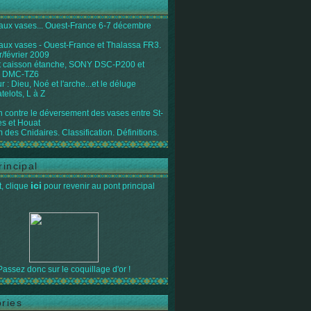
 aux vases... Ouest-France 6-7 décembre
 aux vases - Ouest-France et Thalassa FR3.
r/février 2009
 caisson étanche, SONY DSC-P200 et
 DMC-TZ6
 : Dieu, Noé et l'arche...et le déluge
telots, L à Z
on contre le déversement des vases entre St-
s et Houat
 des Cnidaires. Classification. Définitions.
rincipal
ici
, clique
pour revenir au pont principal
Passez donc sur le coquillage d'or !
ries