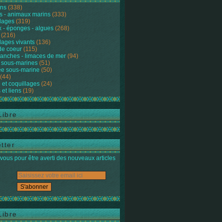
ons
(338)
s - animaux marins
(333)
lages
(319)
 - éponges - algues
(268)
(216)
lages vivants
(136)
de coeur
(115)
anches - limaces de mer
(94)
 sous-marines
(51)
e sous-marine
(50)
(44)
 et coquillages
(24)
 et liens
(19)
Libre
tter
ous pour être averti des nouveaux articles
Libre