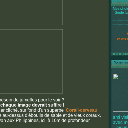
Mes photo
Seule la
-------------
-------------
un clic 
Post s
esoin de jumelles pour le voir ?
 chaque image devrait suffire !
1er cliché, sur fond d'un superbe
Corail-cerveau
e au-dessus d'éboulis de sable et de vieux coraux.
ami vis
n aux Philippines, ici, à 10m de profondeur.
avec 
mouille