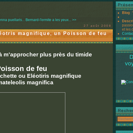
Présen
Blog
:
nna puellaris...
Bernard-l'ermite a les yeux... >>
Descr
passio
27 août 2008
et les 
éotris magnifique, un Poisson de feu
Contac
 à m'approcher plus près du timide
D
vo
oisson de feu
chette ou Eléotiris magnifique
ateleolis magnifica
Reche