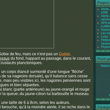
Pages
Alerte
2008
Alerte
Janvie
APN et
LUMIX
Humour
Les ma
Links
Pétiti
Jacque
Phylum
Gobie de feu, mais ce n'est pas un
Gobie
.
essus
du fond, happant au passage, dans le courant,
Pont p
crustacés planctoniques.
Matelot
: un corps élancé surmonté d'une longue "flèche"
 de sa nageoire dorsale), qu'il balance sans cesse
e, mais peu visibles ici, les nagoires pelviennes sont
ngues et bien séparées.
du blanc (partie antérieure) au jaune-orangé et rouge
ur la queue; du jaune-citron lui barbouille le museau.
une taille de 6 à 8cm, selon les auteurs.
i farouche, qu'à la moindre alerte, il se niche dans le
Catégo