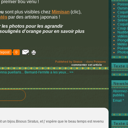
premier trou venu !
Poiss
Oursin
eu
sont plus visibles chez
Mimisan
(clic),
Coquil
Coraux
ntés
par des artistes japonais !
Sirène
Coquil
r les photos pour les agrandir
Coup 
 soulignés d'orange pour en savoir plus
Nudibr
vidéos
Plongé
Météo
Poésie
Repost
0
Photos
Published by Siratus
-
dans
Poissons
commenter cet article
…
Texte 
nna puellaris...
Bernard-l'ermite a les yeux... >>
Newsle
Abonnez-v
publiés.
Email
rait un bijou.Bisous Siratus, et j' espère que le beau temps est revenu
Texte 