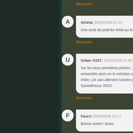
Répondre
A
Alrisha
28/08/2008 21:15
Une sorte de petit feu follet au 
Répondre
U
Urban :0107:
28/08/2008 21:00
Sur les deux premières photos , il
ressemble alors on le voit bien s
d'elle ;)Je vais attendre l'année
SylvieBisous :0010:
Répondre
F
Fancri
28/08/2008 20:17
Bonne soirée ! bises.