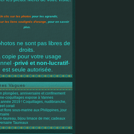
Un clic sur les photos
pour les agrandir,
sur les liens soulignés d'orange
, pour en savoir
plus.
hotos ne sont pas libres de
droits.
 copie pour votre usage
nnel -
privé et non-lucratif
-
est seule autorisée.
res Vagues
n plongées, anniversaire et confinement
ène-coquillages expose à Vannes
année 2019 ! Coquillages, nudibranche,
eet corail
et flore sous-marine aux Philippines, jour
rsaire
n-taureau, bijou limace de mer, cadeaux
versaire Taureaux