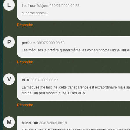
L
l'oeil sur l'objectif
30/07/2009 09:53
superbe photo!!!
Répondre
P
perfecta
30/07/2009 08:59
Les méduses je préfère quand même les voir en photos !<br /> <br />
Répondre
V
VITA
30/07/2009 08:57
La méduse me fascine, cette transparence est extraordinaire mais sa
moins...un peu monstrueuse. Bises VITA
Répondre
M
Muad' Dib
30/07/2009 08:19