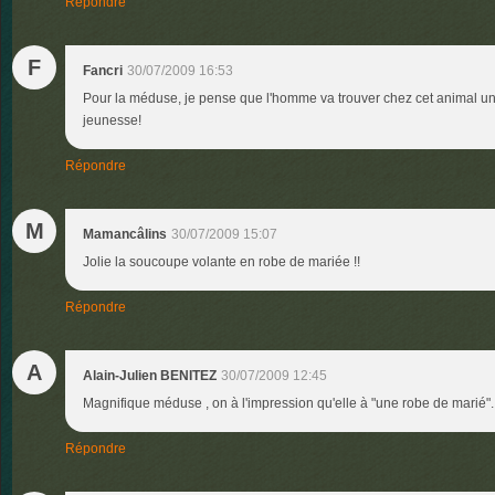
Répondre
F
Fancri
30/07/2009 16:53
Pour la méduse, je pense que l'homme va trouver chez cet animal u
jeunesse!
Répondre
M
Mamancâlins
30/07/2009 15:07
Jolie la soucoupe volante en robe de mariée !!
Répondre
A
Alain-Julien BENITEZ
30/07/2009 12:45
Magnifique méduse , on à l'impression qu'elle à "une robe de marié".
Répondre