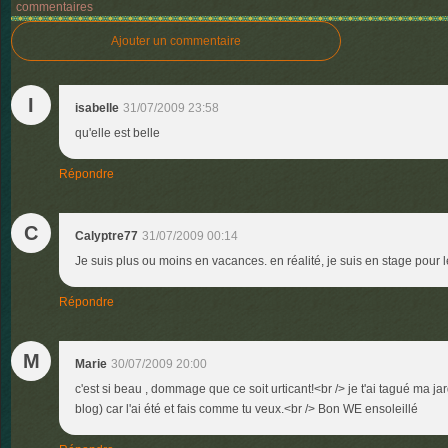
commentaires
Ajouter un commentaire
I
isabelle
31/07/2009 23:58
qu'elle est belle
Répondre
C
Calyptre77
31/07/2009 00:14
Je suis plus ou moins en vacances. en réalité, je suis en stage pour 
Répondre
M
Marie
30/07/2009 20:00
c'est si beau , dommage que ce soit urticant!<br /> je t'ai tagué ma ja
blog) car l'ai été et fais comme tu veux.<br /> Bon WE ensoleillé