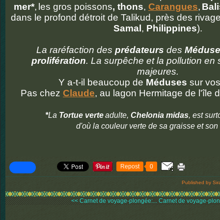
mer*
,
les gros poissons
, thons
,
Carangues
,
Bali
dans le profond détroit de Talikud, près des rivag
Samal
,
Philippines
).
La raréfaction des
prédateurs
des
Méduse
prolifération
. La surpêche et la pollution en
majeures.
Y a-t-il beaucoup de
Méduses
sur vos
Pas chez
Claude
, au lagon Hermitage de l'île 
*
La
Tortue verte
adulte
,
Chelonia midas
, est sur
d'où la couleur verte de sa graisse et so
Repost
0
Published by Sir
<< Carnet de voyage-plongée:...
Carnet de voyage-plong