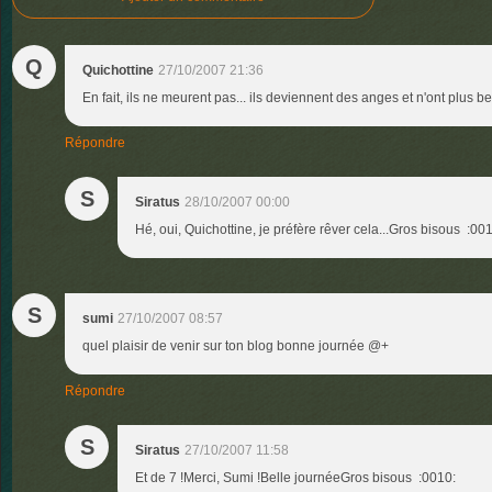
Q
Quichottine
27/10/2007 21:36
En fait, ils ne meurent pas... ils deviennent des anges et n'ont plus be
Répondre
S
Siratus
28/10/2007 00:00
Hé, oui, Quichottine, je préfère rêver cela...Gros bisous :00
S
sumi
27/10/2007 08:57
quel plaisir de venir sur ton blog bonne journée @+
Répondre
S
Siratus
27/10/2007 11:58
Et de 7 !Merci, Sumi !Belle journéeGros bisous :0010: