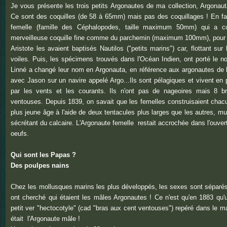
Je vous présente les trois petits Argonautes de ma collection, Argona
Ce sont des coquilles (de 58 à 65mm) mais pas des coquillages ! En fait
femelle (famille des Céphalopodes, taille maximum 50mm) qui a con
merveilleuse coquille
fine comme du parchemin
(maximum 100mm)
, pour
Aristote les avaient baptisés Nautilos ("petits marins") car, flottant sur
voiles. Puis, les spécimens trouvés dans l'Océan Indien, ont porté le no
Linné a changé leur nom en Argonauta, en référence aux argonautes de l
avec Jason sur un navire appelé Argo...Ils sont pélagiques et vivent en p
par les vents et les courants. Ils n'ont pas de nageoires mais 8 b
ventouses.
Depuis 1839, on savait que les femelles construisaient chacu
plus jeune âge à l'aide de deux tentacules plus larges que les autres, m
sécrétant du calcaire. L'Argonaute femelle restait accrochée dans l'ouvert
oeufs.
Qui sont les Papas ?
Des poulpes nains
Chez les mollusques marins les plus développés, les sexes sont séparés
ont cherché qui étaient les mâles Argonautes ! Ce n'est qu'en 1883 qu'u
petit ver "hectocotyle" (cad "bras aux cent ventouses") repéré dans le m
était l'Argonaute mâle !