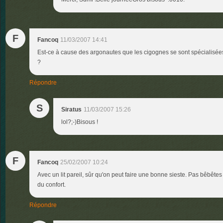
F
Fancoq
11/03/2007 14:41
Est-ce à cause des argonautes que les cigognes se sont spécialisées 
?
Répondre
S
Siratus
11/03/2007 15:26
lol?;-)Bisous !
F
Fancoq
25/02/2007 10:24
Avec un lit pareil, sûr qu'on peut faire une bonne sieste. Pas bêbêtes 
du confort.
Répondre