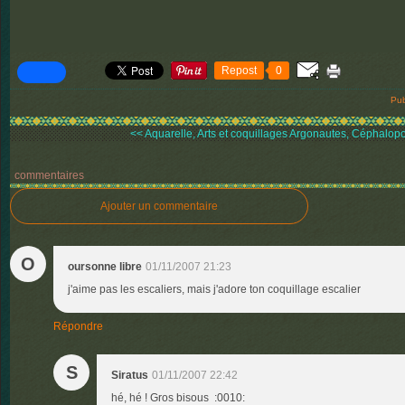
Repost
0
Pub
<< Aquarelle, Arts et coquillages
Argonautes, Céphalopod
commentaires
Ajouter un commentaire
O
oursonne libre
01/11/2007 21:23
j'aime pas les escaliers, mais j'adore ton coquillage escalier
Répondre
S
Siratus
01/11/2007 22:42
hé, hé ! Gros bisous :0010: