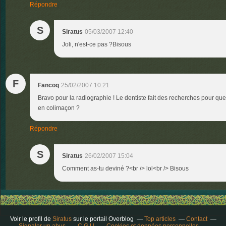
Répondre
S
Siratus
05/03/2007 12:40
Joli, n'est-ce pas ?Bisous
F
Fancoq
25/02/2007 10:21
Bravo pour la radiographie ! Le dentiste fait des recherches pour que
en colimaçon ?
Répondre
S
Siratus
26/02/2007 15:04
Comment as-tu deviné ?<br /> lol<br /> Bisous
Voir le profil de
Siratus
sur le portail Overblog
Top articles
Contact