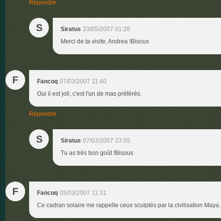
Répondre
S
Siratus
23/05/2007 01:28
Merci de ta visite, Andrea !Bisous
F
Fancoq
07/03/2007 11:40
Oui il est joli, c'est l'un de mas préférés.
Répondre
S
Siratus
07/03/2007 23:55
Tu as très bon goût !Bisous
F
Fancoq
05/03/2007 11:31
Ce cadran solaire me rappelle ceux sculptés par la civilisation Maya.