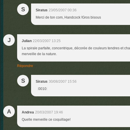
S
Siratus
23/05/2007 00:36
Merci de ton com, Handcock !Gros bisous
J
Julian
22/03/2007 13:25
La spirale parfaite, concentrique, décorée de couleurs tendres et ch
merveille de la nature.
Répondre
S
Siratus
30/08/2007 15:56
:0010:
A
Andrea
20/03/2007 19:46
Quelle merveille ce coquillage!