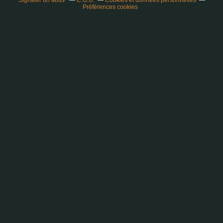
Signaler un abus
C.G.U.
Cookies et données personnelles
Préférences cookies