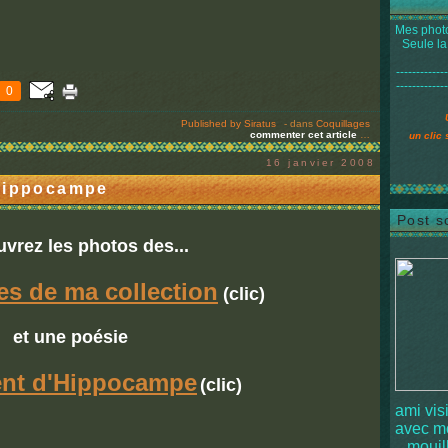
Mes photo
Seule la
-------------
-------------
0
Published by Siratus
-
dans
Coquillages
commenter cet article
…
un clic 
16 janvier 2008
 Hippocampe
Post s
vrez les photos des...
es de ma collection
(clic)
et une poésie
ent d'Hippocampe
(clic)
ami vis
avec 
mouille