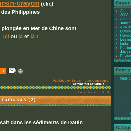
ursin-crayon
Pages
(clic)
Alerte
des Philippines
2008
Alerte
Janvie
APN et
 plongée en Mer de Chine sont
LUMIX
Humour
ici
ou
là
et
là
!
Les ma
Links
Pétiti
Jacque
Phylum
Pont p
0
Matelot
Published by Siratus
-
dans
Coquillages
commenter cet article
…
14 janvier 2008
 ramosus (2)
isait dans les sédiments de Dauin
Catégo