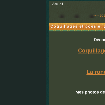
Accueil
<<
<
10
Coquillages et poésie,
Décou
Coquillag
La ron
Mes photos de