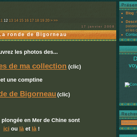
Présen
Blog
:
30
11
12
13
14
15
16
17
18
19
20
>
>>
Descr
passio
17 janvier 2008
et les 
 La ronde de Bigorneau
Contac
vrez les photos des...
D
es de ma collection
vo
(clic)
et une comptine
de de Bigorneau
(clic)
Reche
 plongée en Mer de Chine sont
ici
ou
là
et
là
!