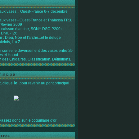
 aux vases... Ouest-France 6-7 décembre
 aux vases - Ouest-France et Thalassa FR3.
r/février 2009
 caisson étanche, SONY DSC-P200 et
 DMC-TZ6
 : Dieu, Noé et l'arche...et le déluge
telots, L à Z
on contre le déversement des vases entre St-
s et Houat
 des Cnidaires. Classification. Définitions.
rincipal
ici
, clique
pour revenir au pont principal
Passez donc sur le coquillage d'or !
ries