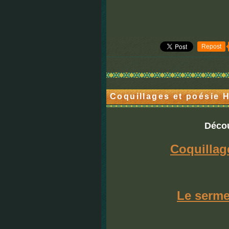
Repost
Coquillages et poésie
Décou
Coquillag
Le serm