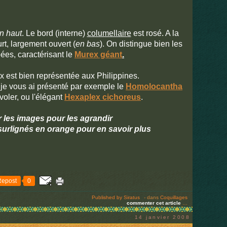
n haut
. Le bord (interne)
columellaire
est rosé. A la
rt, largement ouvert (
en bas
). On distingue bien les
ées, caractérisant le
Murex géant
.
x est bien représentée aux Philippines.
 je vous ai présenté par exemple le
Homolocantha
oler, ou l'élégant
Hexaplex cichoreus
.
r les images pour les agrandir
 surlignés en orange pour en savoir plus
Repost
0
Published by Siratus
-
dans
Coquillages
commenter cet article
…
14 janvier 2008