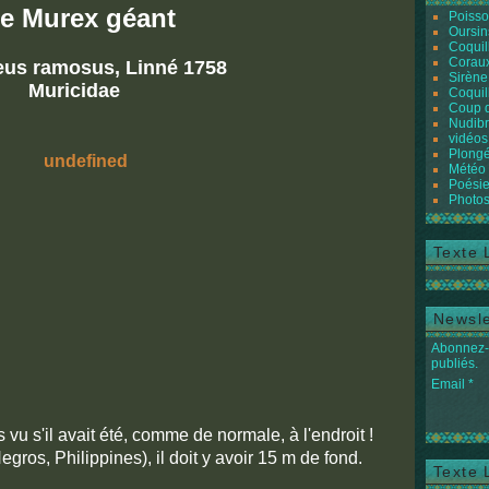
e Murex géant
Poiss
Oursin
Coquil
Coraux
us ramosus, Linné 1758
Sirène
Muricidae
Coquil
Coup 
Nudibr
vidéos
Plongé
Météo
Poésie
Photos
Texte 
Newsle
Abonnez-v
publiés.
Email
 vu s'il avait été, comme de normale, à l'endroit !
ros, Philippines), il doit y avoir 15 m de fond.
Texte 