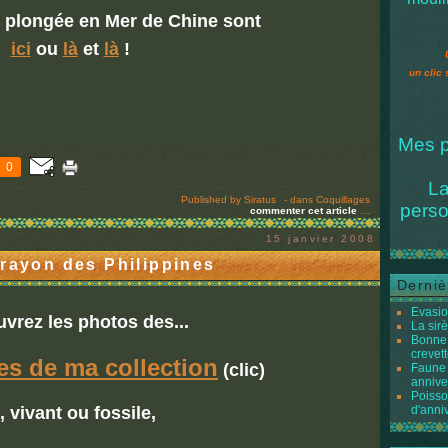
 plongée en Mer de Chine sont
ici
ou
là
et
là
!
un clic 
Mes p
0
La
Published by Siratus
-
dans
Coquillages
perso
commenter cet article
…
15 janvier 2008
crayon des Philippines
Derniè
Evasio
vrez les photos des...
La sir
Bonne 
crevett
es de ma collection
(clic)
Faune 
annive
Poisso
, vivant ou fossile,
d'anni