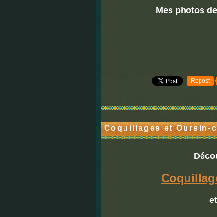
Mes photos de
Repost
Coquillages et Oursin-
Décou
Coquillag
et