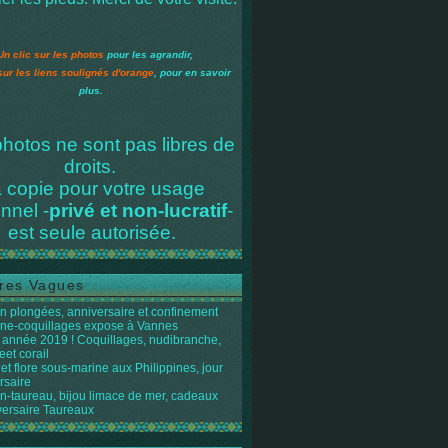
Un clic sur les photos
pour les agrandir,
sur les liens soulignés d'orange
, pour en savoir
plus.
hotos ne sont pas libres de
droits.
 copie pour votre usage
nnel -
privé et non-lucratif
-
est seule autorisée.
res Vagues
n plongées, anniversaire et confinement
ène-coquillages expose à Vannes
année 2019 ! Coquillages, nudibranche,
eet corail
et flore sous-marine aux Philippines, jour
rsaire
n-taureau, bijou limace de mer, cadeaux
versaire Taureaux