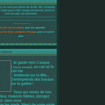
s ne sont pas libres de droits. Me contacter.
 copie pour votre usage personnel, privé et
non-lucratif, est autorisée.
-----------------------------------------------------------
-----------------------------------------------------------
-----------------
Un clic sur les photos
pour les agrandir,
sur les liens soulignés d'orange
, pour en savoir
plus.
criptum
Je garde mon Casque
(
), au cas où le
Cassis cornuta
ciel me
tomberait sur la tête
...
J'entreprends des travaux
sur la galère !
Vous qui venez de loin,
iteur, matelots fidèles, plongez
moi, sans vous
r les pieds. Merci de votre visite.