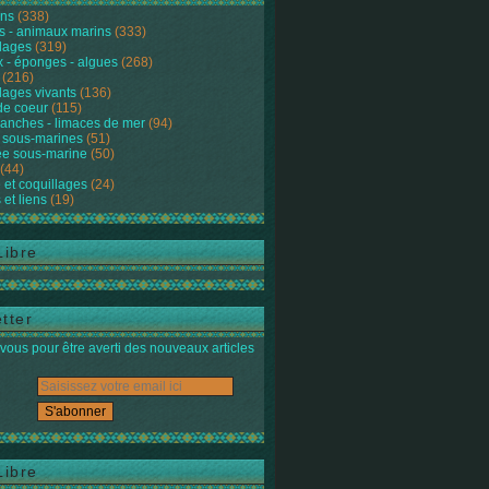
ons
(338)
s - animaux marins
(333)
lages
(319)
 - éponges - algues
(268)
(216)
lages vivants
(136)
de coeur
(115)
anches - limaces de mer
(94)
 sous-marines
(51)
e sous-marine
(50)
(44)
 et coquillages
(24)
 et liens
(19)
Libre
tter
ous pour être averti des nouveaux articles
Libre