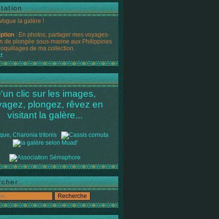
tation
 Vogue la galère !
iption
: En photos, partager mes voyages-
n de plongée sous-marine aux Philippines
coquillages de ma collection.
t
'un clic sur les images,
yagez, plongez, rêvez en
visitant la galère...
rcher