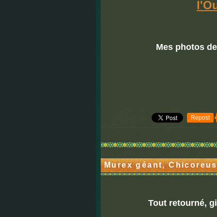
l'O
Mes photos de
Repost
Murex géant, Chicoreus
Tout retourné, g