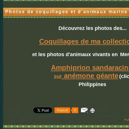
Photos de coquillages et d'animaux marins
Découvrez les photos des...
Coquillages de ma collecti
et les photos d'animaux vivants en
Mer
Amphiprion sandaracin
anémone géante
sur
(cli
Philippines
Repost
0
Pub