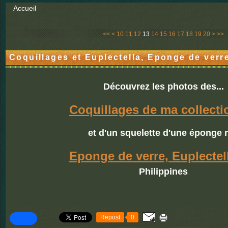
Accueil
30
<<
<
10
11
12
13
14
15
16
17
18
19
20
>
>>
Coquillages et Euplectella, Eponge de verr
Découvrez les photos des...
Coquillages de ma collecti
et d'un squelette d'une éponge 
Eponge de verre, Euplectel
Philippines
Repost
0