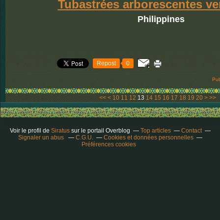
Tubastrées arborescentes ve
Philippines
Repost
0
Pub
30
<<
<
10
11
12
13
14
15
16
17
18
19
20
>
>>
Voir le profil de
Siratus
sur le portail Overblog
Top articles
Contact
Signaler un abus
C.G.U.
Cookies et données personnelles
Préférences cookies