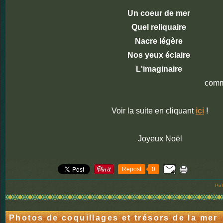
Un coeur de mer
Quel reliquaire
Nacre légère
Nos yeux éclaire
L'imaginaire
commentaire sign
Voir la suite en cliquant
ici
!
Joyeux Noël
Repost
0
Pub
Photos de coquillages et trésors de la mer