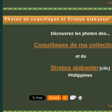
Pub
Photos de coquillages et Siratus alabaster
Découvrez les photos des...
Coquillages de ma collecti
et du
Siratus alabaster
(clic)
Philippines
Repost
0
Pub