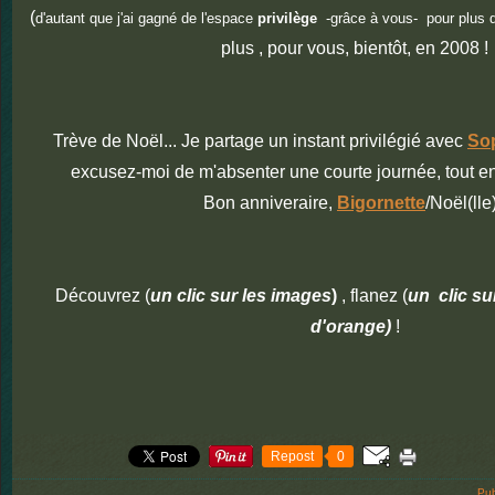
(
d'autant que j'ai gagné de l'espace
privilège
-grâce à vous- pour plus d
plus , pour vous, bientôt, en 2008 !
Trève de Noël... Je partage un instant privilégié avec
So
excusez-moi de m'absenter une courte journée, tout en
Bon anniveraire,
Bigornette
/Noël(lle)
Découvrez (
un clic sur les images
)
, flanez (
un clic sur
d'orange)
!
Repost
0
Pub