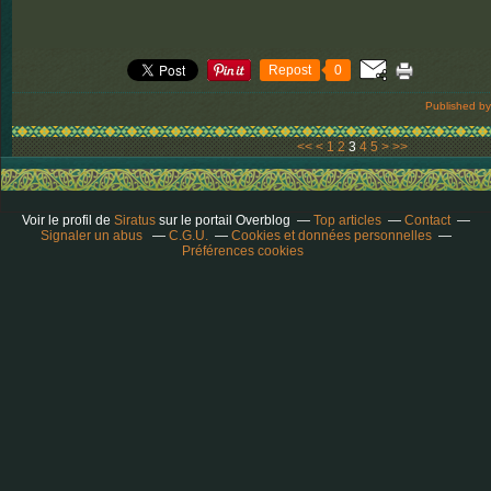
Repost
0
Published by
<<
<
1
2
3
4
5
>
>>
Voir le profil de
Siratus
sur le portail Overblog
Top articles
Contact
Signaler un abus
C.G.U.
Cookies et données personnelles
Préférences cookies