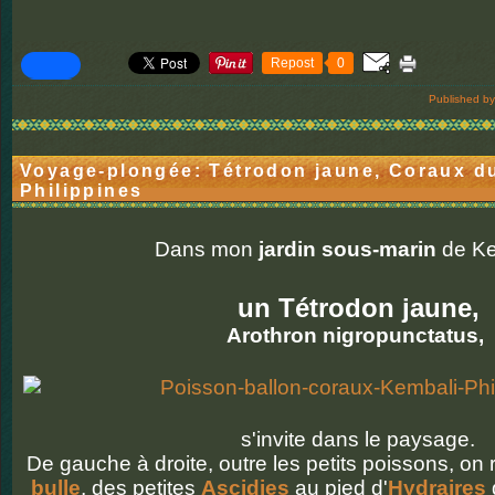
Repost
0
Published by
Voyage-plongée: Tétrodon jaune, Coraux du
Philippines
Dans mon
jardin
sous-marin
de Ke
un Tétrodon jaune,
Arothron nigropunctatus,
s'invite dans le paysage.
De gauche à droite, outre les petits poissons, o
bulle
, des petites
Ascidies
au pied d'
Hydraires