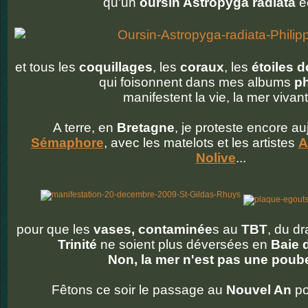
qu'un
oursin Astropyga radiata
éc
et tous les
coquillages
, les
coraux
, les
étoiles 
qui foisonnent dans mes albums
p
manifestent la vie, la mer vivant
A terre, en
Bretagne
, je proteste encore au
Sémaphore
, avec les matelots et les artistes
A
Nolive
...
pour que les
vases, contaminée
s au
TBT
, du d
Trinité
ne soient plus déversées en
Baie 
Non, la mer n'est pas une poube
Fêtons ce soir le passage au
Nouvel An
po