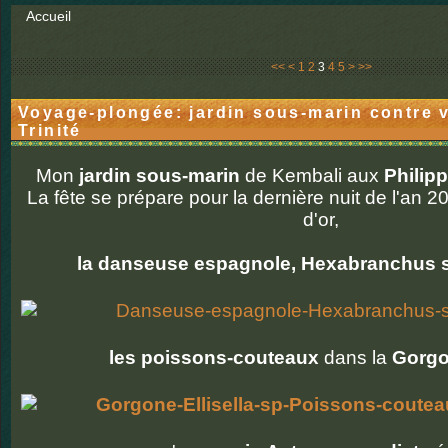
Accueil
<<
<
1
2
3
4
5
>
>>
Voyage-plongée: jardin sous-marin contre 
Trinité
Mon
jardin sous-marin
de Kembali aux
Philip
La fête se prépare pour la dernière nuit de l'an 
d'or,
la danseuse espagnole, Hexabranchus s
les poissons-couteaux
dans la
Gorgon