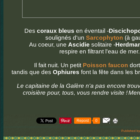
Des
coraux bleus
en éventail -
Discichopo
soulignés d'un
Sarcophyton
(à ga
Au coeur, une
Ascidie
solitaire -
Herdma
respire en filtrant l'eau de mer.
Il fait nuit. Un petit
Poisson faucon
dort
tandis que des
Ophiures
font la fête dans les b
Le capitaine de la Galère n'a pas encore tro
croisière pour, tous, vous rendre visite !
Merc
Repost
0
Published by