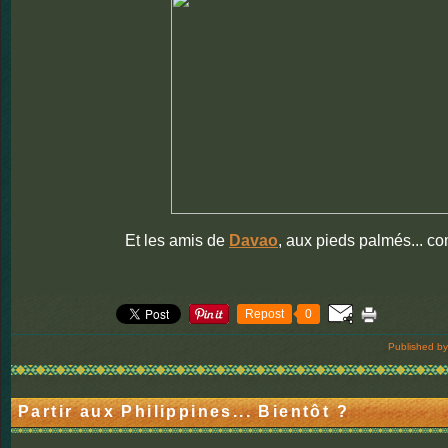
Et les amis de
Davao
, aux pieds palmés... c
Repost
0
Published by
Partir aux Philippines... Bientôt ?