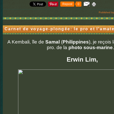
Repost
0
Published by
Carnet de voyage-plongée: le pro et l'amat
A Kembali, île de
Samal
(
Philippines
), je reçois
pro. de la
photo sous-marine
.
Erwin Lim,