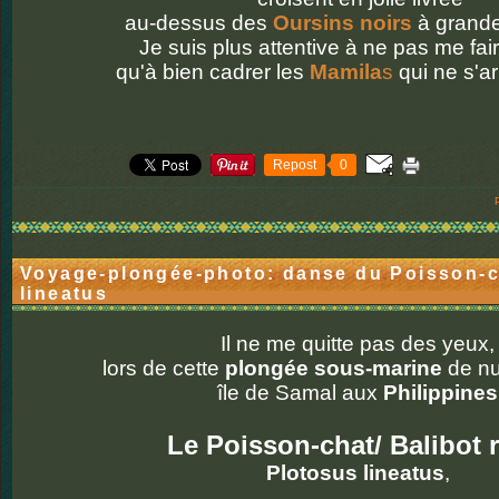
au-dessus des
Oursins noirs
à grande
Je suis plus attentive à ne pas me fai
qu'à bien cadrer les
Mamila
s
qui ne s'ar
Repost
0
Voyage-plongée-photo: danse du Poisson-c
lineatus
Il ne me quitte pas des yeux,
lors de cette
plongée sous-marine
de nu
île de Samal aux
Philippines
Le Poisson-chat/ Balibot 
Plotosus lineatus
,