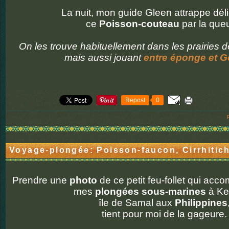
La nuit, mon guide Gleen attrappe dél
ce
Poisson-couteau
par la queu
On les trouve habituellement dans les prairies 
mais aussi jouant
entre éponge et 
Repost
0
Voyage-plongée: Poisson-faucon, Cirrhitich
Prendre une
photo
de ce petit feu-follet qui a
mes
plongées sous-marines
à Ke
île de Samal aux
Philippines
tient pour moi de la gageure.