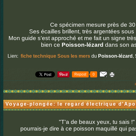
Ce spécimen mesure près de 30
Ses écailles brillent, très argentées sou
Mon guide s'est approché et me fait un signe très e
bien ce
Poisson-lézard
dans son ass
Lien:
fiche technique Sous les mers
du
Poisson-lézard
,
Repost
0
Voyage-plongée: le regard électrique d'Ap
"T'a de beaux yeux, tu sais !
pourrais-je dire à ce poisson maquillé qui pa