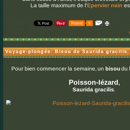
La taille maximum de l'
Epervier nain
es
Repost
0
Voyage-plongée: Bisou de Saurida gracilis,
Pour bien commencer la semaine,
un
bisou
du 
Poisson-lézard
,
Saurida gracilis
.