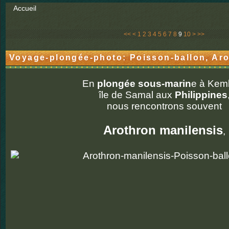
Accueil
20
30
<<
<
1
2
3
4
5
6
7
8
9
10
>
>>
Voyage-plongée-photo: Poisson-ballon, Aro
En
plongée sous-marin
e à Kemb
île de Samal aux
Philippines
nous rencontrons souvent
Arothron manilensis
,