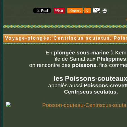
Repost
0
Voyage-plongée: Centriscus scutatus, Poi
En
plongée sous-marine
à Kemb
île de Samal aux
Philippines
on rencontre des
poissons
, fins comm
les Poissons-couteau
appelés aussi
Poissons-crevet
Centriscus scutatus
.