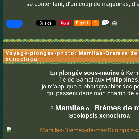
se contentent, d'un coup de nageoires, d'al
Repost
0
Voyage-plongée-photo: Mamilas-Brèmes de
xenochroa
En
plongée sous-marine
à Kemb
île de Samal aux
Philippines
je m'applique à photographier des 
qui passent dans mon champ de vi
Mamilas
Brèmes de 
3
ou
Scolopsis xenochroa