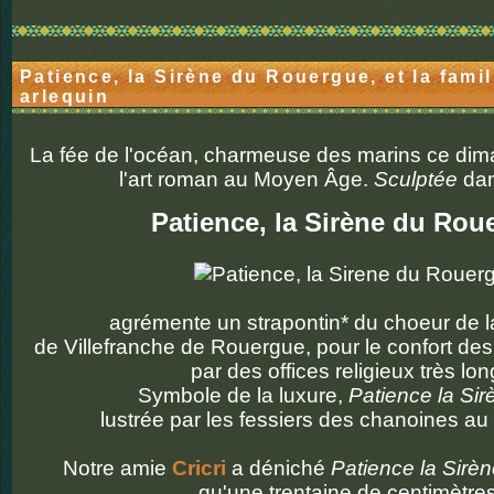
Patience, la Sirène du Rouergue, et la famil
arlequin
La fée de l'océan, charmeuse des marins ce di
l'art roman au Moyen Âge.
Sculptée
dan
Patience, la Sirène du Rou
agrémente un strapontin* du choeur de l
de Villefranche de Rouergue
, pour le confort de
par des offices religieux très lon
Symbole de la luxure,
Patience la Sir
lustrée par les fessiers des chanoines au 
Notre amie
Cricri
a déniché
Patience la Sirèn
qu'une trentaine de centimètres