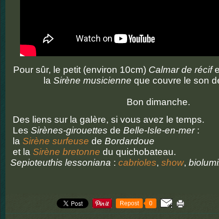
Pour sûr, le petit (environ 10cm)
Calmar de récif
e
la
Sirène musicienne
que couvre le son de
Bon dimanche.
Des liens sur la galère, si vous avez le temps.
Les
Sirènes-girouettes
de
Belle-Isle-en-mer
:
la
Sirène surfeuse
de
Bordardoue
et la
Sirène bretonne
du quichobateau.
Sepioteuthis lessoniana
:
cabrioles
,
show
,
biolum
Repost
0