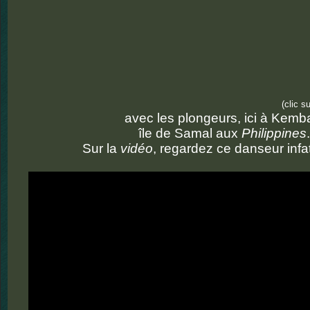
(clic s
avec les plongeurs, ici à Kemba
île de Samal aux
Philippines
.
Sur la
vidéo
, regardez ce danseur infat