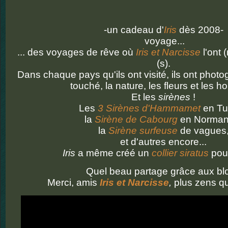
-un cadeau d'
Iris
dès 2008-
voyage...
... des voyages de rêve où
Iris et Narcisse
l'ont 
(s).
Dans chaque pays qu'ils ont visité, ils ont photo
touché, la nature, les fleurs et les 
Et les
sirènes
!
Les
3 Sirènes d'Hammamet
en Tun
la
Sirène de Cabourg
en Norman
la
Sirène surfeuse
de vagues
et d'autres encore...
Iris
a même créé un
collier siratus
pou
Quel beau partage grâce aux bl
Merci, amis
Iris et Narcisse
,
plus zens q