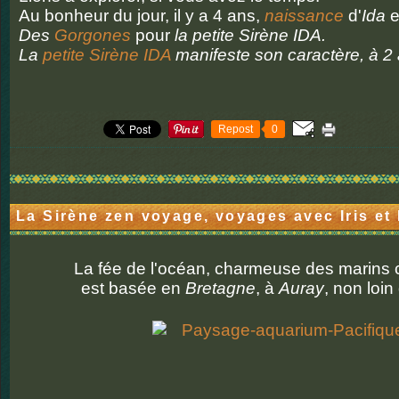
Au bonheur du jour, il y a 4 ans,
naissance
d'
Ida
e
Des
Gorgones
pour
la petite Sirène IDA.
La
petite Sirène IDA
manifeste son caractère, à 2 
Repost
0
La Sirène zen voyage, voyages avec Iris et
La fée de l'océan, charmeuse des marins
est basée en
Bretagne
, à
Auray
, non loin