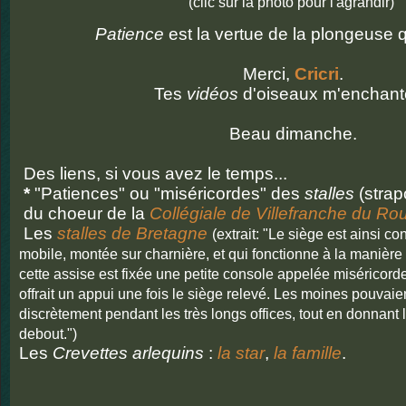
(clic sur la photo pour l'agrandir)
Patience
est la vertue de la plongeuse q
Merci,
Cricri
.
Tes
vidéos
d'oiseaux m'enchant
Beau dimanche.
Des liens, si vous avez le temps...
*
"Patiences" ou "miséricordes" des
stalles
(strap
du choeur de la
Collégiale de Villefranche du Ro
Les
stalles de Bretagne
(extrait: "Le siège est ainsi c
mobile, montée sur charnière, et qui fonctionne à la manière
cette assise est fixée une petite console appelée miséricorde
offrait un appui une fois le siège relevé. Les moines pouvaie
discrètement pendant les très longs offices, tout en donnant 
debout.")
Les
Crevettes arlequins
:
la star
,
la famille
.