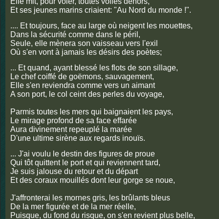
Elle mit, pour voler, toutes voiles dehors,
Et ses jeunes marins criaient: "Au Nord du monde !".
.... Et toujours, face au large où neigent les mouettes,
Dans la sécurité comme dans le péril,
Seule, elle mènera son vaisseau vers l'exil
Où s'en vont à jamais les désirs des poètes;
... Et quand, ayant blessé les flots de son sillage,
Le chef coiffé de goëmons, sauvagement,
Elle s'en reviendra comme vers un aimant
A son port, le col ceint des perles du voyage,
Parmis toutes les mers qui baignaient les pays,
Le mirage profond de sa face effarée
Aura divinement repeuplé la marée
D'une ultime sirène aux regards inouïs.
... J'ai voulu le destin des figures de proue
Qui tôt quittent le port et qui reviennent tard,
Je suis jalouse du retour et du départ
Et des coraux mouillés dont leur gorge se noue,
J'affronterai les mornes gris, les brûlants bleus
De la mer figurée et de la mer réelle,
Puisque, du fond du risque, on s'en revient plus belle,