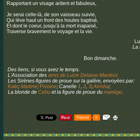
Rapportant un visage ardent et fabuleux,
Je serai celle-là, de son vaisseau suivie,
Qui lève haut un front des houles baptisé,
Et dont le coeur, jusqu'à la mort inapaisé,
Traverse bravement le voyage et la vie.
L
La 
Bon dimanche.
Des liens, si vous avez le temps.
L'Association des
amis de Lucie Delarue-Mardrus
Les Sirènes-figures de proue sur la galère, envoyées par:
Kate
;
Martine
;
Pivoine
; Canelle
1
,
2
,
3
;
Alrisha
;
La blonde de
Cebu
et la figure de proue du
manège
.
Repost
0