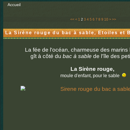
Accueil
20
<<
<
1
2
3
4
5
6
7
8
9
10
>
>>
La Sirène rouge du bac à sable, Etoiles et B
La fée de l'océan, charmeuse des marins 
gît à côté du
bac à sable
de l'île des pet
La Sirène rouge,
moule d'enfant, pour le sable